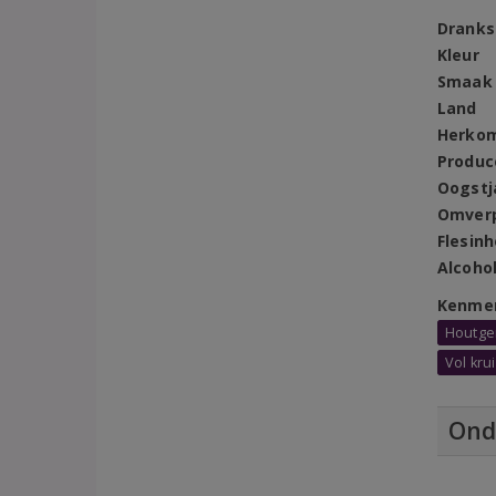
Dranks
Kleur
Smaak
Land
Herko
Produc
Oogstj
Omver
Flesin
Alcoho
Kenme
Houtger
Vol kru
Ond