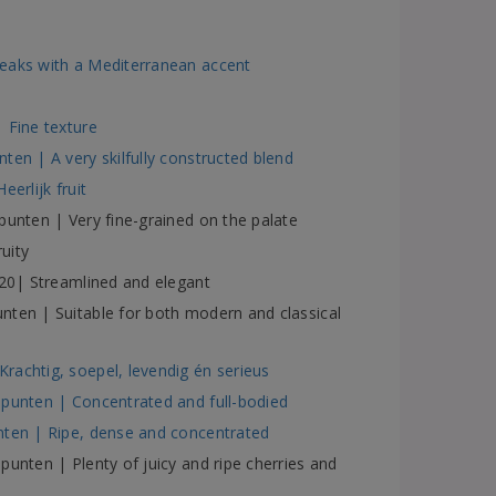
peaks with a Mediterranean accent
 Fine texture
ten | A very skilfully constructed blend
erlijk fruit
punten | Very fine-grained on the palate
ruity
/20| Streamlined and elegant
nten | Suitable for both modern and classical
rachtig, soepel, levendig én serieus
 punten | Concentrated and full-bodied
nten | Ripe, dense and concentrated
unten | Plenty of juicy and ripe cherries and