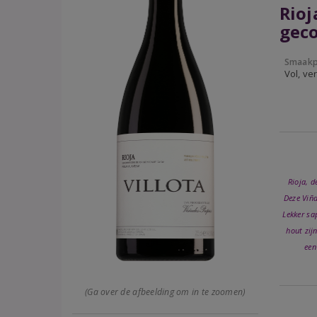
Rioj
gec
Smaakp
Vol, ver
Rioja, d
Deze Viña
Lekker sa
hout zij
een
(Ga over de afbeelding om in te zoomen)