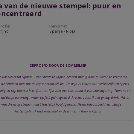
a van de nieuwe stempel: puur en
oncentreerd
rofiel
Herkomst
fijnd
Spanje - Rioja
GEPROEFD DOOR DE SOMMELIER
é klassieker uit Spanje. Deze Spaanse wijnen hebben menig hart al weten te veroveren.
 de Lentisco laat me de regio herontdekken. De wijn is charmant, verleidelijk en speels.
ppig en rijp bosvruchten fruit omlijst met een luxe mantel van houtlagering. Tannine en
n duidelijk aanwezig, maar perfect geïntegreerd. Precies zoals ik het graag drink. Het is
 wijn die mag stralen naast feestelijk hoofdgerecht. Neem bijvoorbeeld een stukje
hertenbiefstuk met rode kool in de winter. – Rianne Ogink