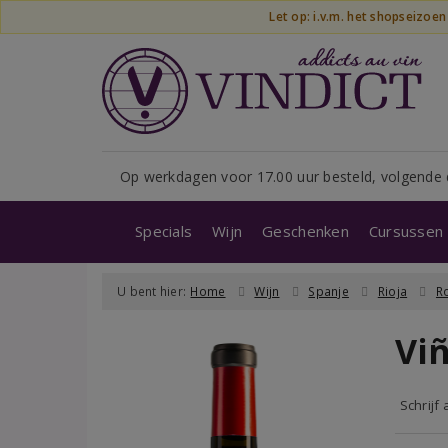
Let op: i.v.m. het shopseizoe
Op werkdagen voor 17.00 uur besteld, volgende 
Specials
Wijn
Geschenken
Cursussen 
U bent hier:
Home
Wijn
Spanje
Rioja
R
Viñ
Schrijf