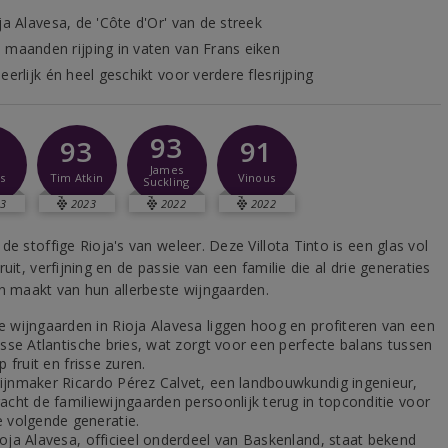
ja Alavesa, de 'Côte d'Or' van de streek
 maanden rijping in vaten van Frans eiken
eerlijk én heel geschikt voor verdere flesrijping
93
1
93
91
James
s
Tim Atkin
Vinous
Suckling
3
2023
2022
2022
de stoffige Rioja's van weleer. Deze Villota Tinto is een glas vol
ruit, verfijning en de passie van een familie die al drie generaties
jn maakt van hun allerbeste wijngaarden.
e wijngaarden in Rioja Alavesa liggen hoog en profiteren van een
isse Atlantische bries, wat zorgt voor een perfecte balans tussen
jp fruit en frisse zuren.
ijnmaker Ricardo Pérez Calvet, een landbouwkundig ingenieur,
acht de familiewijngaarden persoonlijk terug in topconditie voor
e volgende generatie.
ioja Alavesa, officieel onderdeel van Baskenland, staat bekend