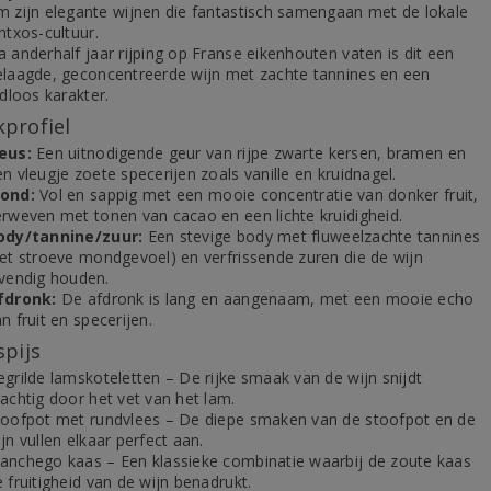
m zijn elegante wijnen die fantastisch samengaan met de lokale
ntxos-cultuur.
 anderhalf jaar rijping op Franse eikenhouten vaten is dit een
elaagde, geconcentreerde wijn met zachte tannines en een
jdloos karakter.
profiel
eus:
Een uitnodigende geur van rijpe zwarte kersen, bramen en
n vleugje zoete specerijen zoals vanille en kruidnagel.
ond:
Vol en sappig met een mooie concentratie van donker fruit,
erweven met tonen van cacao en een lichte kruidigheid.
ody/tannine/zuur:
Een stevige body met fluweelzachte tannines
het stroeve mondgevoel) en verfrissende zuren die de wijn
evendig houden.
fdronk:
De afdronk is lang en aangenaam, met een mooie echo
n fruit en specerijen.
spijs
egrilde lamskoteletten – De rijke smaak van de wijn snijdt
achtig door het vet van het lam.
toofpot met rundvlees – De diepe smaken van de stoofpot en de
jn vullen elkaar perfect aan.
anchego kaas – Een klassieke combinatie waarbij de zoute kaas
 fruitigheid van de wijn benadrukt.