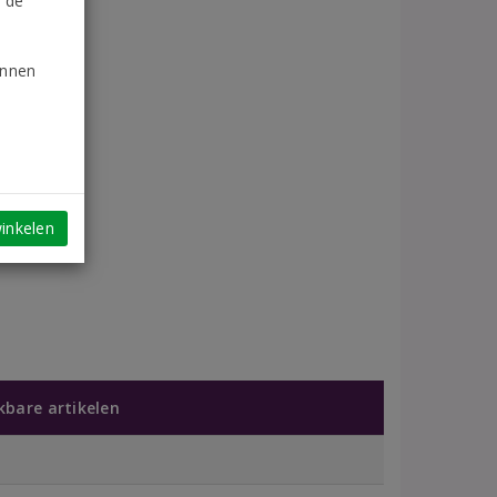
n de
unnen
inkelen
jkbare artikelen