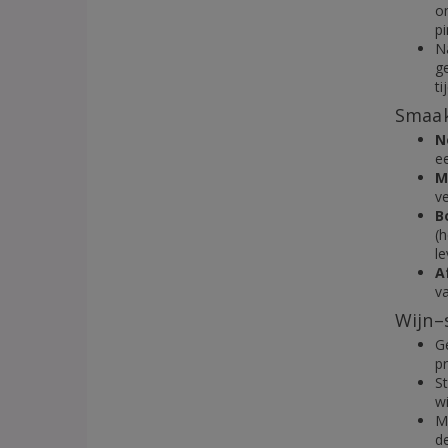
o
pi
Na
g
ti
Smaak
N
ee
M
v
B
(
l
A
va
Wijn–
G
pr
S
wi
M
de