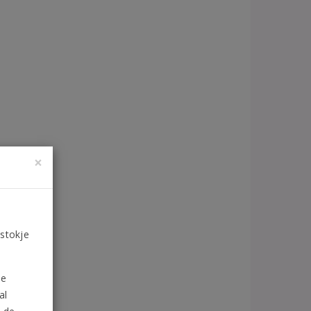
×
 stokje
de
al