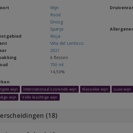
oort
Wijn
Druivenra
Rood
Droog
Spanje
Allergene
mstgebied
Rioja
ent
Viña del Lentisco
aar
2021
pakking
6 flessen
houd
750 ml
l
14,50%
rken
ijpte wijn
Internationaal scorende wijn
Klassieke wijn
Luxe wijn
idige wijn
Volle krachtige wijn
erscheidingen (18)