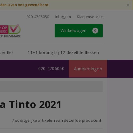
×
t dan u van ons gewend bent.
020-4706050
Inloggen
Klantenservice
Winkelwagen
0
per fles
11+1 korting bij 12 dezelfde flessen
020-4706050
Aanbiedingen
ta Tinto 2021
7 soortgelijke artikelen van dezelfde producent