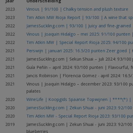
Jaar
Onderscheiding
2023
Vinous | 91/100 | Chalky tension and plush texture
2023
Tim Atkin MW Rioja Report | 93/100 | A wine that s
2022
JamesSuckling.com | 93/100 | Juicy and fine-grained
2022
Vinous | Joaquin Hidalgo – mei 2025: 91/100 punten |
2022
Tim Atkin MW | Special Report Rioja 2025: 94/100 pun
2021
Perswijn | januari 2025: 16.5/20 punten Zeer goed | He
2021
JamesSuckling.com | Sekun Shuai – juli 2024: 93/100 
2021
Guía Peñín – april 2024: 93/100 punten | Flavourful, f
2021
Jancis Robinson | Florencia Gomez - april 2024: 16.5
2021
Vinous | Joaquin Hidalgo – december 2023: 93/100 pu
palates
2020
WineLife | Koopgids Spaanse Topwijnen | ****(*) | K
2020
JamesSuckling.com | Zekun Shuai - juni 2023: 92/100
2020
Tim Atkin MW - Special Report Rioja 2023: 93/100 pu
2019
JamesSuckling.com | Zekun Shuai - juni 2023: 92/100 p
blueberries