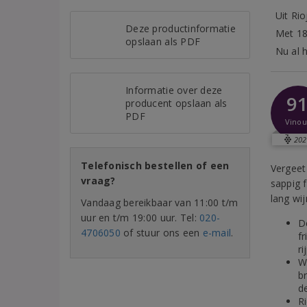
Uit Rio
Deze productinformatie
Met 18
opslaan als PDF
Nu al h
Informatie over deze
9
producent opslaan als
PDF
Vinou
202
Telefonisch bestellen of een
Vergeet 
vraag?
sappig f
lang wi
Vandaag bereikbaar van 11:00 t/m
uur en t/m 19:00 uur. Tel:
020-
D
4706050
of stuur ons een
e-mail
.
fr
ri
W
br
d
R