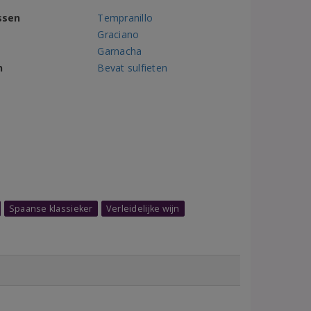
ssen
Tempranillo
Graciano
Garnacha
n
Bevat sulfieten
Spaanse klassieker
Verleidelijke wijn