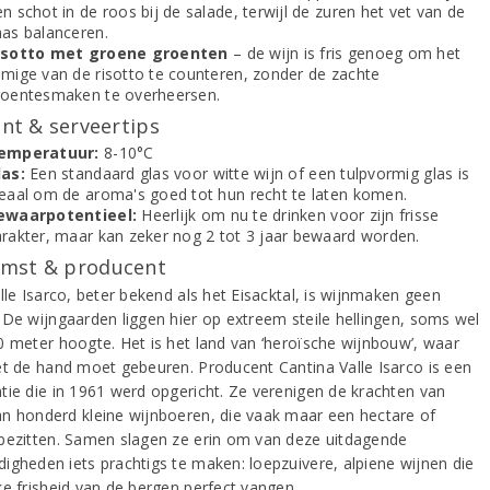
n schot in de roos bij de salade, terwijl de zuren het vet van de
aas balanceren.
isotto met groene groenten
– de wijn is fris genoeg om het
omige van de risotto te counteren, zonder de zachte
roentesmaken te overheersen.
t & serveertips
emperatuur:
8-10°C
las:
Een standaard glas voor witte wijn of een tulpvormig glas is
deaal om de aroma's goed tot hun recht te laten komen.
ewaarpotentieel:
Heerlijk om nu te drinken voor zijn frisse
arakter, maar kan zeker nog 2 tot 3 jaar bewaard worden.
mst & producent
lle Isarco, beter bekend als het Eisacktal, is wijnmaken geen
 De wijngaarden liggen hier op extreem steile hellingen, soms wel
0 meter hoogte. Het is het land van ‘heroïsche wijnbouw’, waar
et de hand moet gebeuren. Producent Cantina Valle Isarco is een
tie die in 1961 werd opgericht. Ze verenigen de krachten van
n honderd kleine wijnboeren, die vaak maar een hectare of
bezitten. Samen slagen ze erin om van deze uitdagende
igheden iets prachtigs te maken: loepzuivere, alpiene wijnen die
ke frisheid van de bergen perfect vangen.