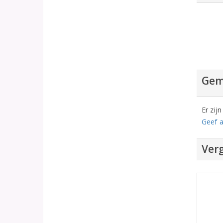
Gem
Er zij
Geef a
Verg