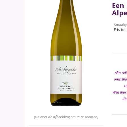
Een 
Alp
Smaakp
Fris tot
Alto Ad
onwisbar
c
Weissburg
di
(Ga over de afbeelding om in te zoomen)