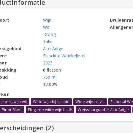
ductinformatie
oort
Wijn
Druivenra
Wit
Allergene
Droog
Italië
mstgebied
Alto Adige
ent
Eisacktal Weinkellerei
aar
2023
pakking
6 flessen
houd
750 ml
l
13,00%
rken
nse bergwijn wit
Witte wijn bij salade
Witte wijn bij vis
Eisacktal W
l Pinot Blanc
Elegante witte wijn Italië
Weissburgunder Alto Adige
erscheidingen (2)