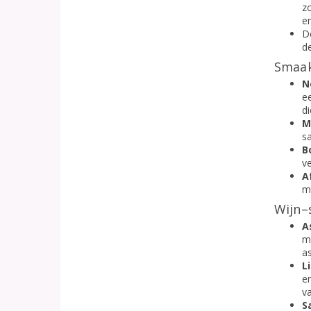
z
en
De
d
Smaak
N
e
d
M
s
B
v
A
me
Wijn–
A
m
a
L
en
va
S