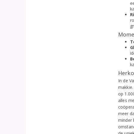
ee
k
R
r
g
Momen
T
G
i
B
k
Herko
In de Va
makkie.
op 1.00
alles m
coöpera
meer da
minder 
omstand
de unie