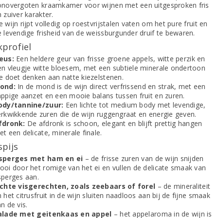
onovergoten kraamkamer voor wijnen met een uitgesproken fris
 zuiver karakter.
 wijn rijpt volledig op roestvrijstalen vaten om het pure fruit en
e levendige frisheid van de weissburgunder druif te bewaren.
profiel
eus:
Een heldere geur van frisse groene appels, witte perzik en
en vleugje witte bloesem, met een subtiele minerale ondertoon
ie doet denken aan natte kiezelstenen.
ond:
In de mond is de wijn direct verfrissend en strak, met een
appige aanzet en een mooie balans tussen fruit en zuren.
ody/tannine/zuur:
Een lichte tot medium body met levendige,
erkwikkende zuren die de wijn ruggengraat en energie geven.
fdronk:
De afdronk is schoon, elegant en blijft prettig hangen
t een delicate, minerale finale.
spijs
sperges met ham en ei
– de frisse zuren van de wijn snijden
ooi door het romige van het ei en vullen de delicate smaak van
sperges aan.
ichte visgerechten, zoals zeebaars of forel
– de mineraliteit
 het citrusfruit in de wijn sluiten naadloos aan bij de fijne smaak
n de vis.
alade met geitenkaas en appel
– het appelaroma in de wijn is