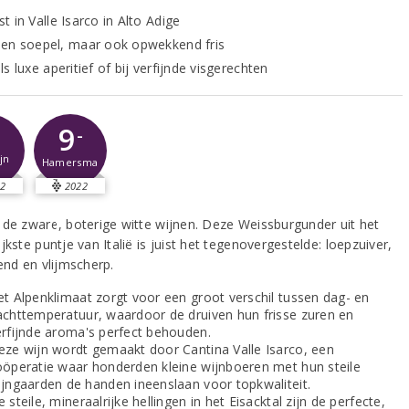
 in Valle Isarco in Alto Adige
en soepel, maar ook opwekkend fris
s luxe aperitief of bij verfijnde visgerechten
9
-
jn
Hamersma
2
2022
 de zware, boterige witte wijnen. Deze Weissburgunder uit het
jkste puntje van Italië is juist het tegenovergestelde: loepzuiver,
end en vlijmscherp.
et Alpenklimaat zorgt voor een groot verschil tussen dag- en
achttemperatuur, waardoor de druiven hun frisse zuren en
erfijnde aroma's perfect behouden.
eze wijn wordt gemaakt door Cantina Valle Isarco, een
oöperatie waar honderden kleine wijnboeren met hun steile
ijngaarden de handen ineenslaan voor topkwaliteit.
 steile, mineraalrijke hellingen in het Eisacktal zijn de perfecte,