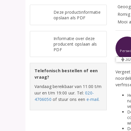
Geoogst
Deze productinformatie
Romig 
opslaan als PDF
Mooi al
Informatie over deze
producent opslaan als
PDF
Perswi
202
Telefonisch bestellen of een
Vergeet
vraag?
noordeli
verfriss
Vandaag bereikbaar van 11:00 t/m
uur en t/m 19:00 uur. Tel:
020-
H
4706050
of stuur ons een
e-mail
.
n
v
D
c
w
De