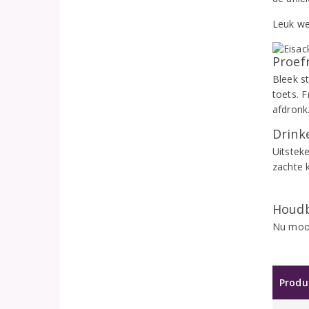
Leuk we
Proef
Bleek s
toets. 
afdronk
Drinke
Uitstek
zachte 
Houdb
Nu mooi
Produ