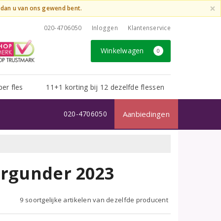
×
t dan u van ons gewend bent.
020-4706050
Inloggen
Klantenservice
Winkelwagen
0
per fles
11+1 korting bij 12 dezelfde flessen
020-4706050
Aanbiedingen
urgunder 2023
9 soortgelijke artikelen van dezelfde producent