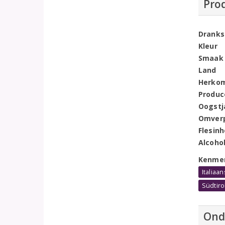
Pro
Dranks
Kleur
Smaak
Land
Herko
Produc
Oogstj
Omver
Flesin
Alcoho
Kenme
Italiaa
Südtiro
Ond