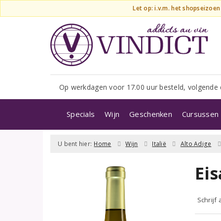
Let op: i.v.m. het shopseizoe
Op werkdagen voor 17.00 uur besteld, volgende 
Specials
Wijn
Geschenken
Cursussen 
U bent hier:
Home
Wijn
Italië
Alto Adige
Ei
Schrijf