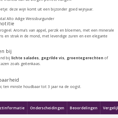
etje: deze wijn komt uit een bijzonder goed wijnjaar.
notitie
trogeel. Aroma’s van appel, perzik en bloemen, met een minerale
Fris en strak in de mond, met levendige zuren en een elegante
.
n bij
end bij
lichte salades
,
gegrilde vis
,
groentegerechten
of
kazen zoals geitenkaas.
aarheid
; ten minste houdbaar tot 3 jaar na de oogst.
ctinformatie
Onderscheidingen
Beoordelingen
Vergeli