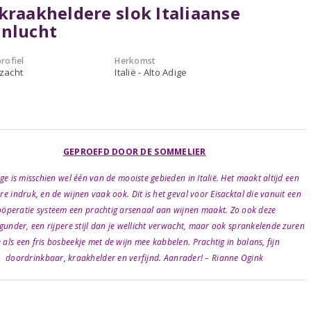
kraakheldere slok Italiaanse
enlucht
rofiel
Herkomst
 zacht
Italië - Alto Adige
GEPROEFD DOOR DE SOMMELIER
ige is misschien wel één van de mooiste gebieden in Italië. Het maakt altijd een
e indruk, en de wijnen vaak ook. Dit is het geval voor Eisacktal die vanuit een
oöperatie systeem een prachtig arsenaal aan wijnen maakt. Zo ook deze
under, een rijpere stijl dan je wellicht verwacht, maar ook sprankelende zuren
e als een fris bosbeekje met de wijn mee kabbelen. Prachtig in balans, fijn
doordrinkbaar, kraakhelder en verfijnd. Aanrader! – Rianne Ogink