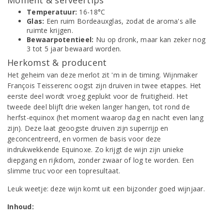
Moment & serveertips
Temperatuur:
16-18°C
Glas:
Een ruim Bordeauxglas, zodat de aroma's alle
ruimte krijgen.
Bewaarpotentieel:
Nu op dronk, maar kan zeker nog
3 tot 5 jaar bewaard worden.
Herkomst & producent
Het geheim van deze merlot zit 'm in de timing. Wijnmaker
François Teisserenc oogst zijn druiven in twee etappes. Het
eerste deel wordt vroeg geplukt voor de fruitigheid. Het
tweede deel blijft drie weken langer hangen, tot rond de
herfst-equinox (het moment waarop dag en nacht even lang
zijn). Deze laat geoogste druiven zijn superrijp en
geconcentreerd, en vormen de basis voor deze
indrukwekkende Equinoxe. Zo krijgt de wijn zijn unieke
diepgang en rijkdom, zonder zwaar of log te worden. Een
slimme truc voor een topresultaat.
Leuk weetje: deze wijn komt uit een bijzonder goed wijnjaar.
Inhoud: