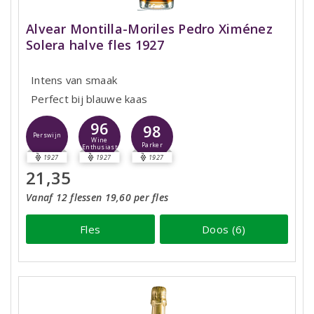
Alvear Montilla-Moriles Pedro Ximénez
Solera halve fles 1927
Intens van smaak
Perfect bij blauwe kaas
96
98
Perswijn
Wine
Parker
Enthusiast
1927
1927
1927
21,35
Vanaf 12 flessen 19,60 per fles
Fles
Doos (6)