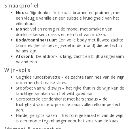
Smaakprofiel
Neus:
Rijp donker fruit zoals bramen en pruimen, met
een vleugje vanille en een subtiele kruidigheid van het
eikenhout.
Mond:
Vol en romig in de mond, met smaken van
donkere kersen, cassis en een hint van mokka.
Body/tannine/zuur:
Een volle body met fluweelzachte
tannines (het stroeve gevoel in de mond) die perfect in
balans zijn.
Afdronk:
De afdronk is lang, zacht en blijft aangenaam
nazinderen.
Wijn–spijs
Gegrilde runderbavette – de zachte tannines van de wijn
omarmen het malse vlees.
Stoofpot van wild zwijn – het rijke fruit in de wijn kan de
krachtige smaken van het wild goed aan.
Geroosterde eendenborst met kersensaus – de
fruitigheid van de wijn en de saus vullen elkaar perfect
aan.
Harde, gerijpte kazen – het romige karakter van de wijn
is een mooie tegenhanger voor het zout van de kaas.