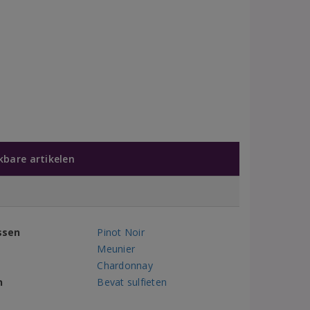
jkbare artikelen
ssen
Pinot Noir
Meunier
Chardonnay
n
Bevat sulfieten