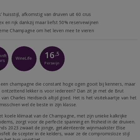
’ huisstijl, afkomstig van druiven uit 60 crus
x en rijk dankzij maar liefst 50% reservewijnen
ieme Champagne om het leven mee te vieren
16
,5
rift
WineLife
urs
Perswijn
 een champagne die constant hoge ogen gooit bij kenners, maar
ontzettend lekker is voor iedereen? Dan zit je met de Brut
van Charles Heidsieck altijd goed. Het is het visitekaartje van het
misschien wel de beste in zijn klasse.
et koele klimaat van de Champagne, met zijn unieke kalkrijke
odems, zorgt voor de perfecte spanning en frisheid in de druiven.
inds 2023 zwaait de jonge, getalenteerde wijnmaakster Elise
sfelt de scepter in de kelders, waar ze de compromisloze stijl
n het huis voortzet.