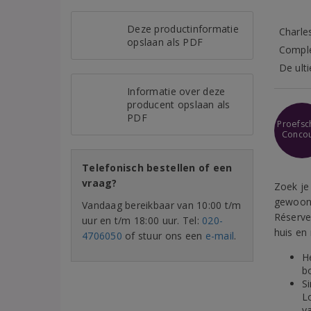
Deze productinformatie
Charles
opslaan als PDF
Comple
De ult
Informatie over deze
producent opslaan als
PDF
Proefsch
Conco
Telefonisch bestellen of een
vraag?
Zoek je
gewoon 
Vandaag bereikbaar van 10:00 t/m
Réserve 
uur en t/m 18:00 uur. Tel:
020-
huis en 
4706050
of stuur ons een
e-mail
.
H
b
S
Lo
va