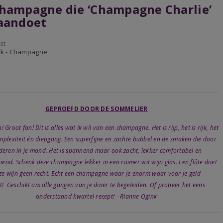
hampagne die ‘Champagne Charlie’
aandoet
st
ijk - Champagne
GEPROEFD DOOR DE SOMMELIER
! Groot fan! Dit is alles wat ik wil van een champagne. Het is rijp, het is rijk, het
mplexiteit én diepgang. Een superfijne en zachte bubbel en de smaken die door
deren in je mond. Het is spannend maar ook zacht, lekker comfortabel en
end. Schenk deze champagne lekker in een ruimer wit wijn glas. Een flûte doet
ze wijn geen recht. Echt een champagne waar je enorm waar voor je geld
gt! Geschikt om alle gangen van je diner te begeleiden. Of probeer het eens
onderstaand kwartel recept! - Rianne Ogink