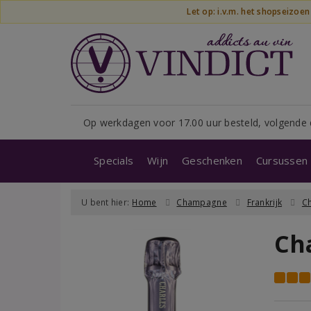
Let op: i.v.m. het shopseizoe
Op werkdagen voor 17.00 uur besteld, volgende 
Specials
Wijn
Geschenken
Cursussen 
U bent hier:
Home
Champagne
Frankrijk
C
Ch