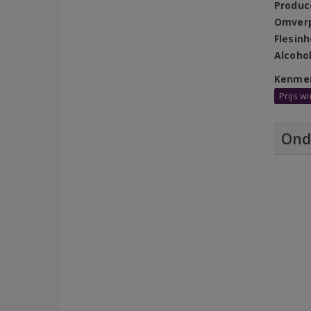
Produc
Omver
Flesin
Alcoho
Kenme
Prijs 
Ond