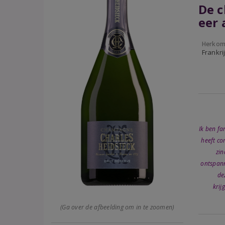
De c
eer 
Herkom
Frankr
Ik ben fan
heeft co
zin
ontspann
de
krij
(Ga over de afbeelding om in te zoomen)