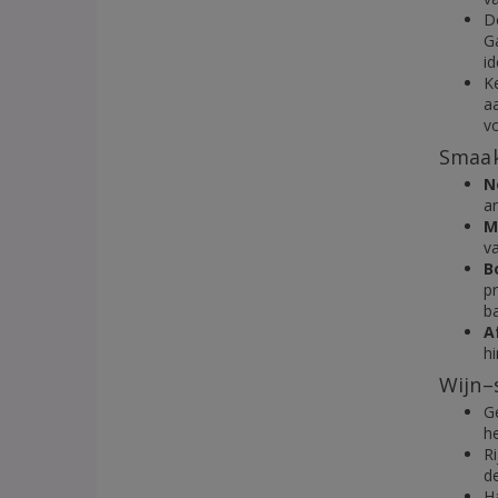
D
G
i
K
a
vo
Smaak
N
am
M
va
B
p
ba
A
hi
Wijn–
G
h
R
d
H