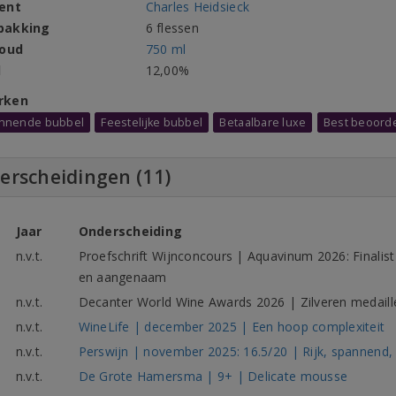
ent
Charles Heidsieck
pakking
6 flessen
houd
750 ml
l
12,00%
rken
winnende bubbel
Feestelijke bubbel
Betaalbare luxe
Best beoord
erscheidingen (11)
Jaar
Onderscheiding
n.v.t.
Proefschrift Wijnconcours | Aquavinum 2026: Finalist
en aangenaam
n.v.t.
Decanter World Wine Awards 2026 | Zilveren medaill
n.v.t.
WineLife | december 2025 | Een hoop complexiteit
n.v.t.
Perswijn | november 2025: 16.5/20 | Rijk, spannend,
n.v.t.
De Grote Hamersma | 9+ | Delicate mousse