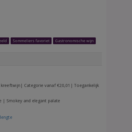
eeld
Sommeliers favoriet
Gastronomische wijn
 kreeftwijn| Categorie vanaf €20,01| Toegankelijk
e | Smokey and elegant palate
 lengte