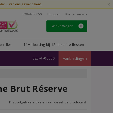
×
t dan u van ons gewend bent.
020-4706050
Inloggen
Klantenservice
Winkelwagen
0
per fles
11+1 korting bij 12 dezelfde flessen
020-4706050
Aanbiedingen
e Brut Réserve
11 soortgelijke artikelen van dezelfde producent