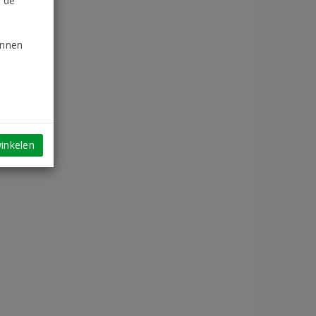
n de
unnen
inkelen