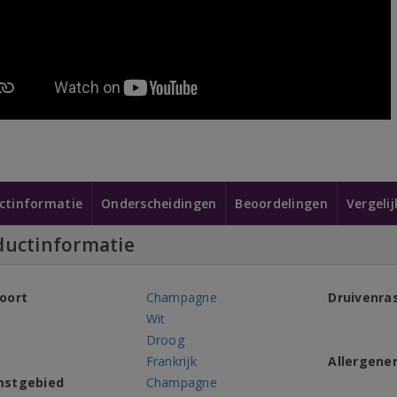
ctinformatie
Onderscheidingen
Beoordelingen
Vergeli
ductinformatie
oort
Champagne
Druivenra
Wit
Droog
Frankrijk
Allergene
mstgebied
Champagne