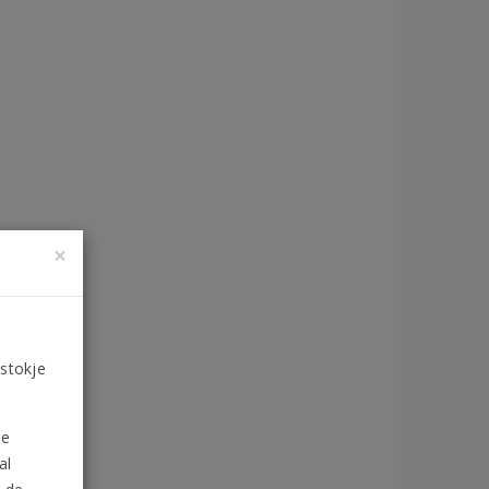
×
 stokje
de
al