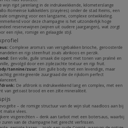
e wijn rijpt jarenlang in de indrukwekkende, kilometerslange
allo-Romeinse kalkkelders (crayères) onder de stad Reims, een
deale omgeving voor een langzame, complexe ontwikkeling.
enmerkend voor deze champagne is het uitzonderlijk hoge
andeel reservewijnen (wijnen uit oudere jaargangen), wat zorgt
or een rijke, romige en gelaagde stijl.
profiel
eus:
Complexe aroma's van versgebakken brioche, geroosterde
andelen en rijp steenfruit zoals abrikoos en perzik.
ond:
Een volle, gulle smaak die opent met tonen van praliné en
nille, gevolgd door een zijdezachte textuur en rijp fruit.
ody/tannine/zuur:
Een gulle body met een levendige, maar
rachtig geïntegreerde zuurgraad die de rijkdom perfect
lanceert.
fdronk:
De afdronk is indrukwekkend lang en complex, met een
nt van getoast brood en een zilte mineraliteit.
spijs
evogelte – de romige structuur van de wijn sluit naadloos aan bij
et malse vlees.
ijkere visgerechten – denk aan tarbot met een botersaus, waarbij
e zuren van de champagne het gerecht verfrissen.
arde, gerijpte kazen – zoals een oude Comté, waarvan de notige