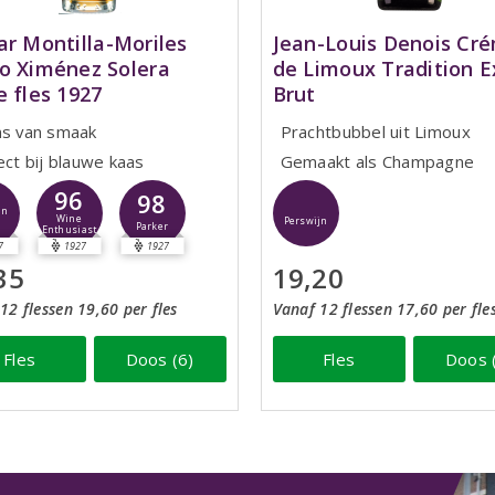
ar Montilla-Moriles
Jean-Louis Denois Cr
o Ximénez Solera
de Limoux Tradition E
e fles 1927
Brut
ns van smaak
Prachtbubbel uit Limoux
ect bij blauwe kaas
Gemaakt als Champagne
96
98
jn
Wine
Perswijn
Parker
Enthusiast
7
1927
1927
35
19,20
12 flessen 19,60 per fles
Vanaf 12 flessen 17,60 per fle
Fles
Doos (6)
Fles
Doos 