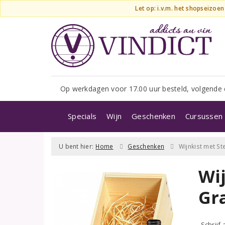
Let op: i.v.m. het shopseizoe
Op werkdagen voor 17.00 uur besteld, volgende 
Specials
Wijn
Geschenken
Cursussen 
U bent hier:
Home
Geschenken
Wijnkist met S
Wi
Gr
Schrijf