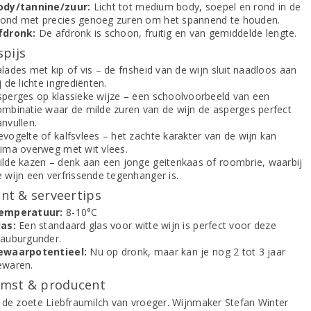
ody/tannine/zuur:
Licht tot medium body, soepel en rond in de
ond met precies genoeg zuren om het spannend te houden.
fdronk:
De afdronk is schoon, fruitig en van gemiddelde lengte.
spijs
lades met kip of vis – de frisheid van de wijn sluit naadloos aan
j de lichte ingrediënten.
sperges op klassieke wijze – een schoolvoorbeeld van een
ombinatie waar de milde zuren van de wijn de asperges perfect
nvullen.
evogelte of kalfsvlees – het zachte karakter van de wijn kan
rima overweg met wit vlees.
ilde kazen – denk aan een jonge geitenkaas of roombrie, waarbij
e wijn een verfrissende tegenhanger is.
t & serveertips
emperatuur:
8-10°C
las:
Een standaard glas voor witte wijn is perfect voor deze
rauburgunder.
ewaarpotentieel:
Nu op dronk, maar kan je nog 2 tot 3 jaar
ewaren.
mst & producent
 de zoete Liebfraumilch van vroeger. Wijnmaker Stefan Winter