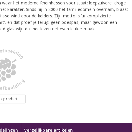
en waar het moderne Rheinhessen voor staat: loepzuivere, droge
met karakter. Sinds hij in 2000 het familiedomein overnam, blaast
frisse wind door de kelders. Zijn motto is ‘unkomplizierte
rt’, en dat proef je terug: geen poespas, maar gewoon een
ed glas wijn dat het leven net even leuker maakt.
:
jk product
delingen
Vergelijkbare artikelen