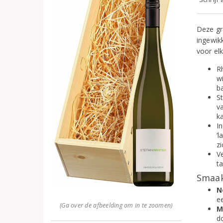
Deze gr
ingewikk
voor el
R
w
ba
St
v
ka
I
‘
zi
Ve
ta
Smaak
N
e
(Ga over de afbeelding om in te zoomen)
M
d