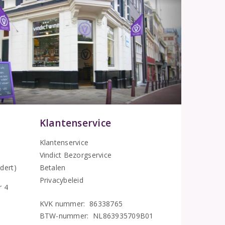
Klantenservice
Klantenservice
Vindict Bezorgservice
5
dert)
Betalen
Privacybeleid
r 4
KVK nummer: 86338765
BTW-nummer: NL863935709B01