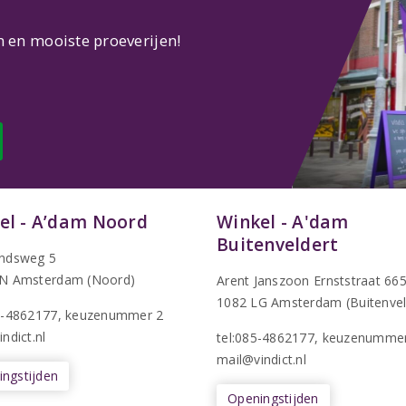
n en mooiste proeverijen!
el - A’dam Noord
Winkel - A'dam
Buitenveldert
ndsweg 5
N Amsterdam (Noord)
Arent Janszoon Ernststraat 66
1082 LG Amsterdam (Buitenvel
5-4862177
, keuzenummer 2
ndict.nl
tel:085-4862177
, keuzenumme
mail@vindict.nl
ngstijden
Openingstijden