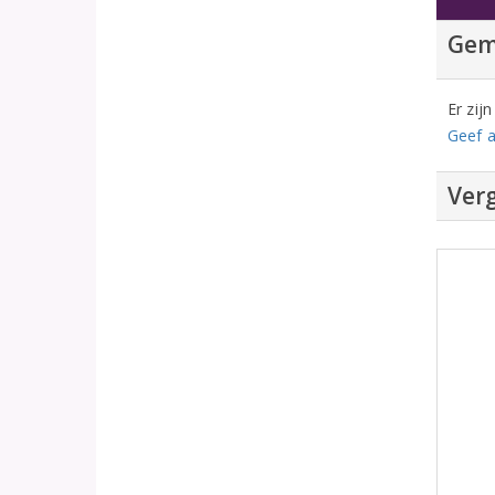
Gem
Er zij
Geef a
Verg