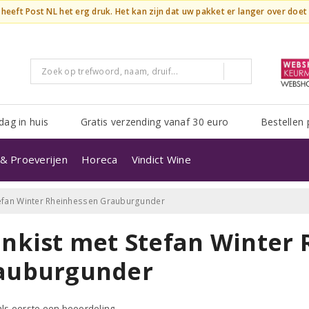
n heeft Post NL het erg druk. Het kan zijn dat uw pakket er langer over doe
dag in huis
Gratis verzending vanaf 30 euro
Bestellen 
& Proeverijen
Horeca
Vindict Wine
tefan Winter Rheinhessen Grauburgunder
jnkist met Stefan Winter
auburgunder
 als eerste een beoordeling