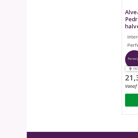
Alve
Pedr
halv
Inte
Perf
Perswi
192
21,
Vanaf 