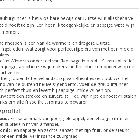
auburgunder is het vloeibare bewijs dat Duitse wijn allesbehalve
eld hoeft te zijn. Een heerlijk toegankelijke en sappige witte wijn
k moment.
heinhessen is een van de warmere en drogere Duitse
ijngebieden, wat zorgt voor perfect rijpe druiven met een mooie
lans.
efan Winter is onderdeel van ‘Message in a bottle’, een collectief
an jonge, ambitieuze wijnmakers die Rheinhessen opnieuw op de
art zetten.
n het glooiende heuvellandschap van Rheinhessen, ook wel het
land van de duizend heuvels’ genoemd, voelt de grauburgunder
ch perfect thuis en levert hij sappige, milde wijnen op.
rwacht een strakke en zuivere stijl; de wijn rijpt op roestvrijstalen
nks om alle frisse fruitaroma’s te bewaren.
profiel
eus:
Frisse aroma's van peer, gele appel, een vleugje citrus en
en subtiele hint van amandel.
ond:
Een sappige en zachte aanzet met rijp fruit, ondersteund
oor een milde, verfrissende zuurgraad.