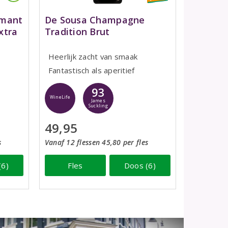
émant
De Sousa Champagne
xtra
Tradition Brut
Heerlijk zacht van smaak
Fantastisch als aperitief
93
WineLife
James
Suckling
49,95
s
Vanaf 12 flessen 45,80 per fles
(6)
Fles
Doos (6)