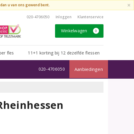
×
t dan u van ons gewend bent.
020-4706050
Inloggen
Klantenservice
Winkelwagen
0
per fles
11+1 korting bij 12 dezelfde flessen
020-4706050
Aanbiedingen
 Rheinhessen