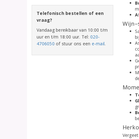
B
m
Telefonisch bestellen of een
A
vraag?
Wijn–
Vandaag bereikbaar van 10:00 t/m
Sa
uur en t/m 18:00 uur. Tel:
020-
bi
A
4706050
of stuur ons een
e-mail
.
c
aa
G
p
M
d
Momen
T
G
g
B
b
Herko
Vergeet