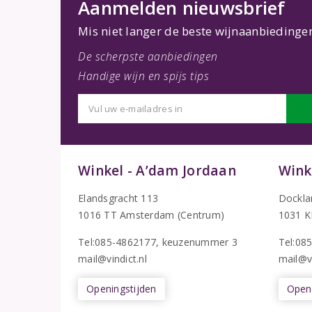
Aanmelden nieuwsbrief
Mis niet langer de beste wijnaanbiedinge
De scherpste aanbiedingen
Handige wijn en spijs tips
Winkel - A’dam Jordaan
Wink
Elandsgracht 113
Dockla
1016 TT Amsterdam (Centrum)
1031 K
Tel:085-4862177
, keuzenummer 3
T
el:08
mail@vindict.nl
mail@vi
Openingstijden
Openi