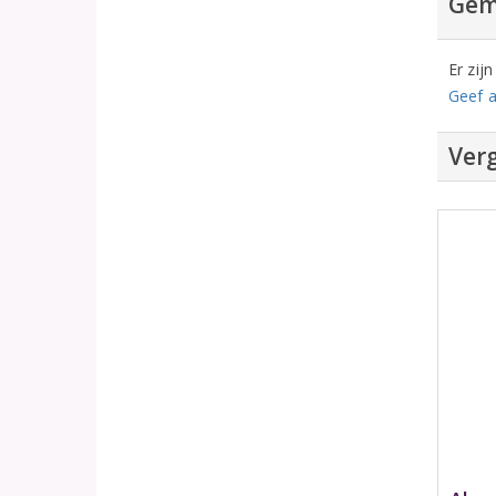
Gem
Er zij
Geef a
Verg