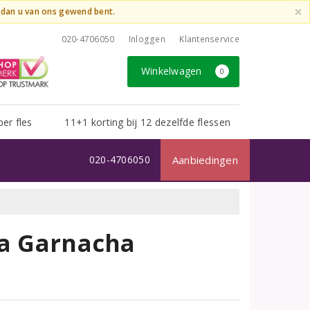
×
t dan u van ons gewend bent.
020-4706050
Inloggen
Klantenservice
Winkelwagen
0
per fles
11+1 korting bij 12 dezelfde flessen
020-4706050
Aanbiedingen
ja Garnacha