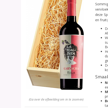
Sommige
vervloe
deze Sp
en fruit
De
Al
W
s
B
H
da
g
D
ko
Smaak
N
ee
M
pr
(Ga over de afbeelding om in te zoomen)
B
t