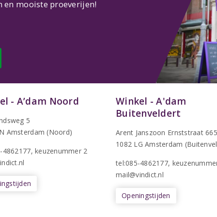
n en mooiste proeverijen!
el - A’dam Noord
Winkel - A'dam
Buitenveldert
ndsweg 5
N Amsterdam (Noord)
Arent Janszoon Ernststraat 66
1082 LG Amsterdam (Buitenvel
5-4862177
, keuzenummer 2
ndict.nl
tel:085-4862177
, keuzenumme
mail@vindict.nl
ngstijden
Openingstijden