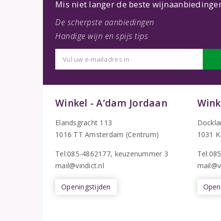
Mis niet langer de beste wijnaanbiedinge
De scherpste aanbiedingen
Handige wijn en spijs tips
Winkel - A’dam Jordaan
Wink
Elandsgracht 113
Dockla
1016 TT Amsterdam (Centrum)
1031 K
Tel:085-4862177
, keuzenummer 3
T
el:08
mail@vindict.nl
mail@vi
Openingstijden
Openi