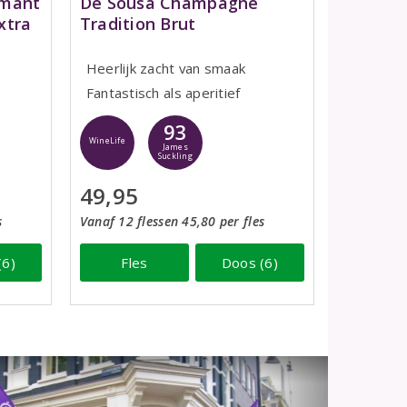
émant
De Sousa Champagne
xtra
Tradition Brut
Heerlijk zacht van smaak
Fantastisch als aperitief
93
WineLife
James
Suckling
49,95
s
Vanaf 12 flessen 45,80 per fles
(6)
Fles
Doos (6)