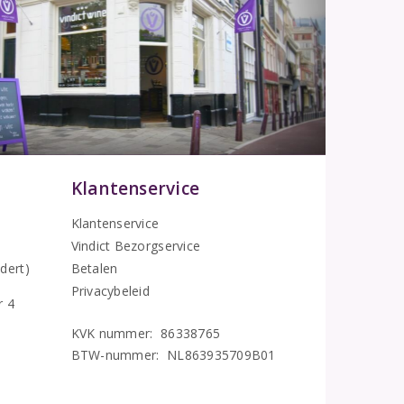
Klantenservice
Klantenservice
Vindict Bezorgservice
5
dert)
Betalen
Privacybeleid
r 4
KVK nummer: 86338765
BTW-nummer: NL863935709B01