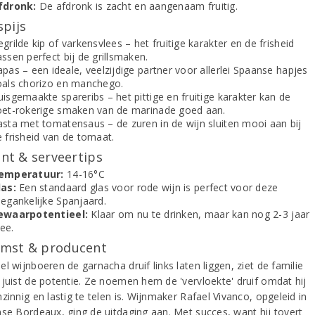
fdronk:
De afdronk is zacht en aangenaam fruitig.
spijs
grilde kip of varkensvlees – het fruitige karakter en de frisheid
ssen perfect bij de grillsmaken.
pas – een ideale, veelzijdige partner voor allerlei Spaanse hapjes
oals chorizo en manchego.
isgemaakte spareribs – het pittige en fruitige karakter kan de
oet-rokerige smaken van de marinade goed aan.
asta met tomatensaus – de zuren in de wijn sluiten mooi aan bij
e frisheid van de tomaat.
t & serveertips
emperatuur:
14-16°C
las:
Een standaard glas voor rode wijn is perfect voor deze
oegankelijke Spanjaard.
ewaarpotentieel:
Klaar om nu te drinken, maar kan nog 2-3 jaar
ee.
mst & producent
l wijnboeren de garnacha druif links laten liggen, ziet de familie
 juist de potentie. Ze noemen hem de 'vervloekte' druif omdat hij
zinnig en lastig te telen is. Wijnmaker Rafael Vivanco, opgeleid in
nse Bordeaux, ging de uitdaging aan. Met succes, want hij tovert