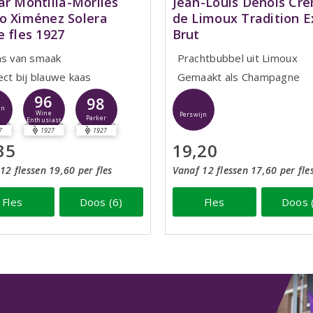
ar Montilla-Moriles
Jean-Louis Denois Cr
o Ximénez Solera
de Limoux Tradition E
e fles 1927
Brut
ns van smaak
Prachtbubbel uit Limoux
ect bij blauwe kaas
Gemaakt als Champagne
96
98
jn
Wine
Perswijn
Parker
Enthusiast
7
1927
1927
35
19,20
12 flessen 19,60 per fles
Vanaf 12 flessen 17,60 per fle
Fles
Doos (6)
Fles
Doos 