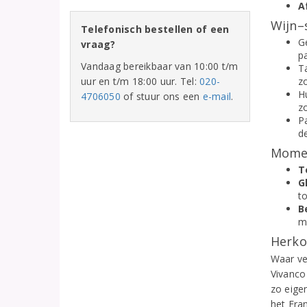
A
Wijn–
Telefonisch bestellen of een
Ge
vraag?
pa
Vandaag bereikbaar van 10:00 t/m
Ta
uur en t/m 18:00 uur. Tel:
020-
z
Hu
4706050
of stuur ons een
e-mail
.
z
P
d
Momen
T
G
t
B
m
Herko
Waar vee
Vivanco
zo eigen
het Fra