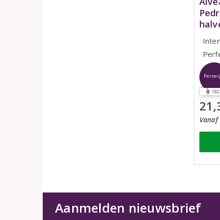
Alve
Pedr
halv
Inte
Perf
Perswi
192
21,
Vanaf 
Aanmelden nieuwsbrief