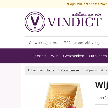
Let op: i.v.m. het shopseizoe
Op werkdagen voor 17.00 uur besteld, volgende 
Specials
Wijn
Geschenken
Cursussen 
U bent hier:
Home
Geschenken
Wijnkist met La
Wi
Schrijf