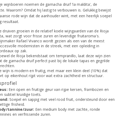
 wijnboeren noemen de garnacha druif 'la maldita', de
kte. Waarom? Omdat hij lastig te verbouwen is. Gelukkig bewijst
aanse rode wijn dat de aanhouder wint, met een heerlijk soepel
ig resultaat.
 druiven groeien in de relatief koele wijngaarden van de Rioja
ta, wat zorgt voor frisse zuren en levendige fruitaroma's.
ijnmaker Rafael Vivanco wordt gezien als een van de meest
uccesvolle modernisten in de streek, met een opleiding in
ordeaux op zak.
oewel de Rioja bekendstaat om tempranillo, laat deze wijn zien
t de garnacha druif perfect past bij de lokale tapas en gegrilde
erechten.
e wijn is modern en fruitig, met maar een klein deel (10%) dat
rt op eikenhout rijpt voor wat extra zachtheid en structuur.
profiel
eus:
Een open en fruitige geur van rijpe kersen, frambozen en
n subtiel kruidige toets.
ond:
Soepel en sappig met veel rood fruit, ondersteund door een
ettige frisheid.
ody/tannine/zuur:
Een medium body met zachte, ronde
annines en verfrissende zuren.