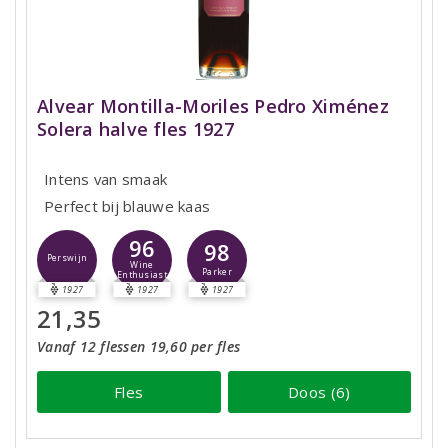
Alvear Montilla-Moriles Pedro Ximénez
Solera halve fles 1927
Intens van smaak
Perfect bij blauwe kaas
96
98
Perswijn
Wine
Parker
Enthusiast
1927
1927
1927
21,35
Vanaf 12 flessen 19,60 per fles
Fles
Doos (6)