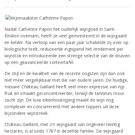
Nadat Cathérine Papon het ouderlijk wijngoed in Saint-
Émilion overnam, heeft ze veel geïnvesteerd in de wijngaard
en kelder. Na verloop van een paar jaar schakelde zij over op
biologische teelt, reduceerde ingrijpend het rendement per
wijnstok en introduceerde een strenge selectie van de druiven
op een geavanceerde sorteertafel.
De stijl en de kwaliteit van de recente oogsten zijn dan ook
niet meer vergelijkbaar met die van oudere jaren. De huidige,
‘nieuwe’ Château Gaillard heeft veel meer expressie van rijp
fruit en smaakt geconcentreerder, terwijl de tannines mooi
zacht zijn. De luxe eikenhoutrijping maakt de wijn nog
complexer en concurrerend met andere toppers uit deze
bijzondere wijnstreek.
Château Gaillard, met z'n wijngaard van ongeveer twintig
hectaren, is al sinds 1787 in dezelfde familie. De wijngaard