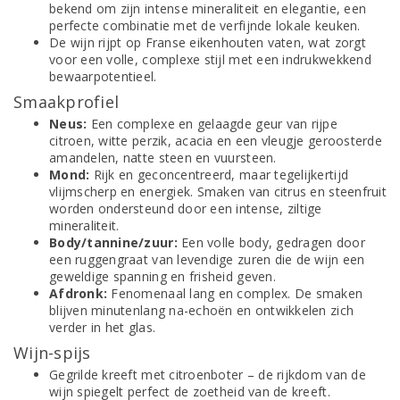
bekend om zijn intense mineraliteit en elegantie, een
perfecte combinatie met de verfijnde lokale keuken.
De wijn rijpt op Franse eikenhouten vaten, wat zorgt
voor een volle, complexe stijl met een indrukwekkend
bewaarpotentieel.
Smaakprofiel
Neus:
Een complexe en gelaagde geur van rijpe
citroen, witte perzik, acacia en een vleugje geroosterde
amandelen, natte steen en vuursteen.
Mond:
Rijk en geconcentreerd, maar tegelijkertijd
vlijmscherp en energiek. Smaken van citrus en steenfruit
worden ondersteund door een intense, ziltige
mineraliteit.
Body/tannine/zuur:
Een volle body, gedragen door
een ruggengraat van levendige zuren die de wijn een
geweldige spanning en frisheid geven.
Afdronk:
Fenomenaal lang en complex. De smaken
blijven minutenlang na-echoën en ontwikkelen zich
verder in het glas.
Wijn-spijs
Gegrilde kreeft met citroenboter – de rijkdom van de
wijn spiegelt perfect de zoetheid van de kreeft.