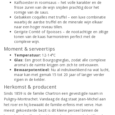
Kalfsoester in roomsaus – het volle karakter en de
frisse zuren van de wijn snijden prachtig door het
romige van de saus.
Gebakken coquilles met truffel – een luxe combinatie
waarbij de aardse truffel en de minerale wijn elkaar
naar een hoger niveau tillen.
Gerijpte Comté of Epoisses – de nootachtige en ziltige
tonen van de kaas harmoniëren perfect met de
complexe wijn.
Moment & serveertips
Temperatuur:
12-14°C
Glas:
Een groot Bourgogneglas, zodat alle complexe
aroma's de ruimte krijgen om zich te ontvouwen.
Bewaarpotentieel:
Nu al indrukwekkend na wat lucht,
maar kan met gemak 15 tot 20 jaar of langer verder
rijpen in de kelder.
Herkomst & producent
Sinds 1859 is de familie Chartron een gevestigde naam in
Puligny-Montrachet. Vandaag de dag staat Jean-Michel aan
het roer en hij bewaakt de familie-erfenis met verve. Hun
meest gekoesterde bezit is dit kleine perceel binnen de