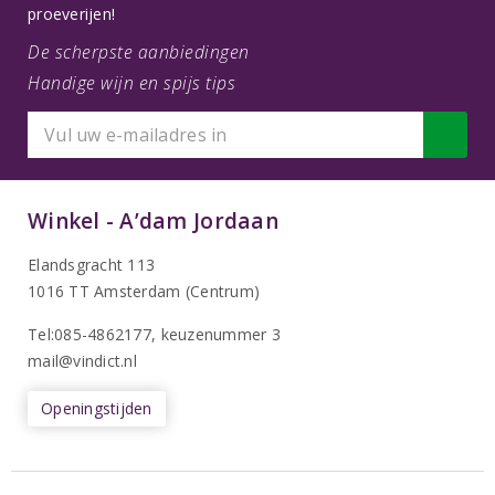
proeverijen!
De scherpste aanbiedingen
Handige wijn en spijs tips
Winkel - A’dam Jordaan
Elandsgracht 113
1016 TT Amsterdam (Centrum)
Tel:085-4862177
, keuzenummer 3
mail@vindict.nl
Openingstijden