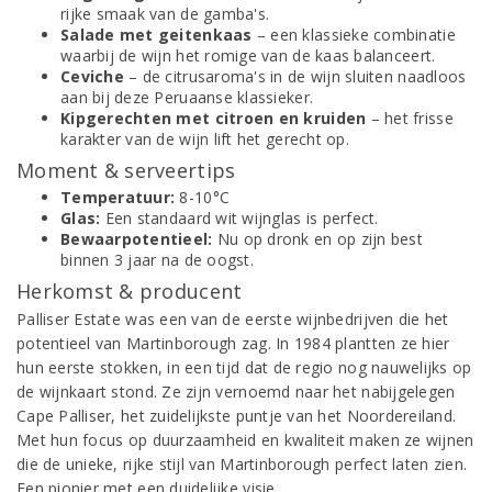
rijke smaak van de gamba's.
Salade met geitenkaas
– een klassieke combinatie
waarbij de wijn het romige van de kaas balanceert.
Ceviche
– de citrusaroma's in de wijn sluiten naadloos
aan bij deze Peruaanse klassieker.
Kipgerechten met citroen en kruiden
– het frisse
karakter van de wijn lift het gerecht op.
Moment & serveertips
Temperatuur:
8-10°C
Glas:
Een standaard wit wijnglas is perfect.
Bewaarpotentieel:
Nu op dronk en op zijn best
binnen 3 jaar na de oogst.
Herkomst & producent
Palliser Estate was een van de eerste wijnbedrijven die het
potentieel van Martinborough zag. In 1984 plantten ze hier
hun eerste stokken, in een tijd dat de regio nog nauwelijks op
de wijnkaart stond. Ze zijn vernoemd naar het nabijgelegen
Cape Palliser, het zuidelijkste puntje van het Noordereiland.
Met hun focus op duurzaamheid en kwaliteit maken ze wijnen
die de unieke, rijke stijl van Martinborough perfect laten zien.
Een pionier met een duidelijke visie.