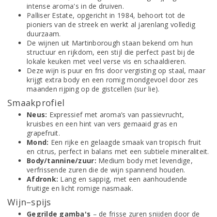
intense aroma's in de druiven.
Palliser Estate, opgericht in 1984, behoort tot de
pioniers van de streek en werkt al jarenlang volledig
duurzaam.
De wijnen uit Martinborough staan bekend om hun
structuur en rijkdom, een stijl die perfect past bij de
lokale keuken met veel verse vis en schaaldieren.
Deze wijn is puur en fris door vergisting op staal, maar
krijgt extra body en een romig mondgevoel door zes
maanden rijping op de gistcellen (sur lie).
Smaakprofiel
Neus:
Expressief met aroma’s van passievrucht,
kruisbes en een hint van vers gemaaid gras en
grapefruit.
Mond:
Een rijke en gelaagde smaak van tropisch fruit
en citrus, perfect in balans met een subtiele mineraliteit.
Body/tannine/zuur:
Medium body met levendige,
verfrissende zuren die de wijn spannend houden.
Afdronk:
Lang en sappig, met een aanhoudende
fruitige en licht romige nasmaak.
Wijn–spijs
Gegrilde gamba's
– de frisse zuren snijden door de