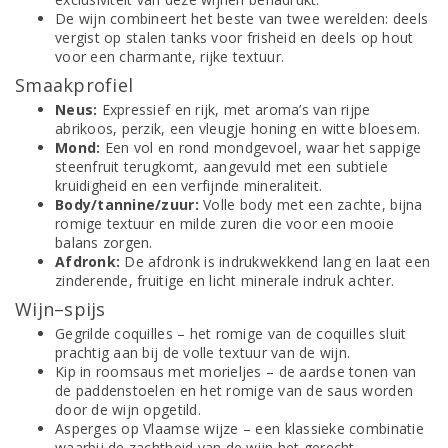
De wijn combineert het beste van twee werelden: deels
vergist op stalen tanks voor frisheid en deels op hout
voor een charmante, rijke textuur.
Smaakprofiel
Neus:
Expressief en rijk, met aroma’s van rijpe
abrikoos, perzik, een vleugje honing en witte bloesem.
Mond:
Een vol en rond mondgevoel, waar het sappige
steenfruit terugkomt, aangevuld met een subtiele
kruidigheid en een verfijnde mineraliteit.
Body/tannine/zuur:
Volle body met een zachte, bijna
romige textuur en milde zuren die voor een mooie
balans zorgen.
Afdronk:
De afdronk is indrukwekkend lang en laat een
zinderende, fruitige en licht minerale indruk achter.
Wijn–spijs
Gegrilde coquilles – het romige van de coquilles sluit
prachtig aan bij de volle textuur van de wijn.
Kip in roomsaus met morieljes – de aardse tonen van
de paddenstoelen en het romige van de saus worden
door de wijn opgetild.
Asperges op Vlaamse wijze – een klassieke combinatie
waarbij de zachtheid van de wijn het gerecht