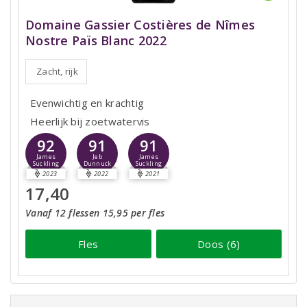
Domaine Gassier Costières de Nîmes
Nostre Païs Blanc 2022
Zacht, rijk
Evenwichtig en krachtig
Heerlijk bij zoetwatervis
92
91
91
James
Jeb
James
Suckling
Dunnuck
Suckling
2023
2022
2021
17,40
Vanaf 12 flessen 15,95 per fles
Fles
Doos (6)