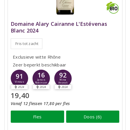
Domaine Alary Cairanne L'Estévenas
Blanc 2024
Fris tot zacht
Exclusieve witte Rhône
Zeer beperkt beschikbaar
16
92
91
Jancis
Wine
Vinous
Robinson
Anorak
2024
2024
2024
19,40
Vanaf 12 flessen 17,80 per fles
Fles
Doos (6)