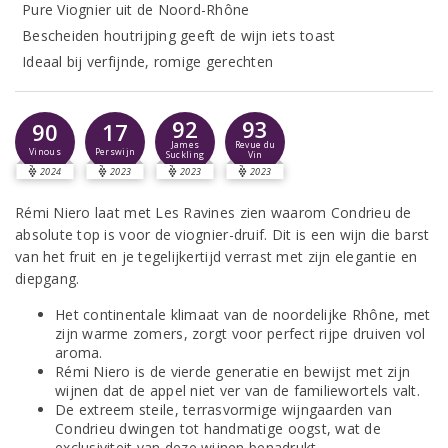
Pure Viognier uit de Noord-Rhône
Bescheiden houtrijping geeft de wijn iets toast
Ideaal bij verfijnde, romige gerechten
92
93
90
17
James
Revue du
Vinous
Perswijn
Suckling
Vin
2024
2023
2023
2023
Rémi Niero laat met Les Ravines zien waarom Condrieu de
absolute top is voor de viognier-druif. Dit is een wijn die barst
van het fruit en je tegelijkertijd verrast met zijn elegantie en
diepgang.
Het continentale klimaat van de noordelijke Rhône, met
zijn warme zomers, zorgt voor perfect rijpe druiven vol
aroma.
Rémi Niero is de vierde generatie en bewijst met zijn
wijnen dat de appel niet ver van de familiewortels valt.
De extreem steile, terrasvormige wijngaarden van
Condrieu dwingen tot handmatige oogst, wat de
exclusiviteit van deze wijnen benadrukt.