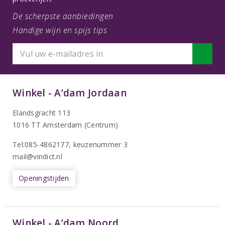
De scherpste aanbiedingen
Handige wijn en spijs tips
Winkel - A’dam Jordaan
Elandsgracht 113
1016 TT Amsterdam (Centrum)
Tel:085-4862177
, keuzenummer 3
mail@vindict.nl
Openingstijden
Winkel - A’dam Noord