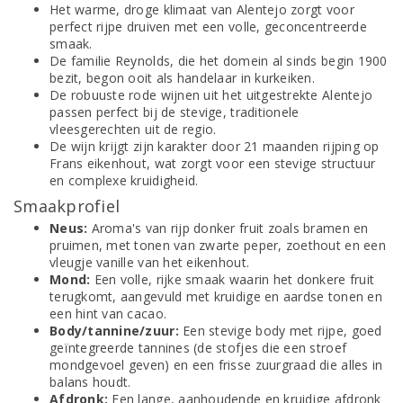
Het warme, droge klimaat van Alentejo zorgt voor
perfect rijpe druiven met een volle, geconcentreerde
smaak.
De familie Reynolds, die het domein al sinds begin 1900
bezit, begon ooit als handelaar in kurkeiken.
De robuuste rode wijnen uit het uitgestrekte Alentejo
passen perfect bij de stevige, traditionele
vleesgerechten uit de regio.
De wijn krijgt zijn karakter door 21 maanden rijping op
Frans eikenhout, wat zorgt voor een stevige structuur
en complexe kruidigheid.
Smaakprofiel
Neus:
Aroma's van rijp donker fruit zoals bramen en
pruimen, met tonen van zwarte peper, zoethout en een
vleugje vanille van het eikenhout.
Mond:
Een volle, rijke smaak waarin het donkere fruit
terugkomt, aangevuld met kruidige en aardse tonen en
een hint van cacao.
Body/tannine/zuur:
Een stevige body met rijpe, goed
geïntegreerde tannines (de stofjes die een stroef
mondgevoel geven) en een frisse zuurgraad die alles in
balans houdt.
Afdronk:
Een lange, aanhoudende en kruidige afdronk