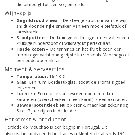
die uitnodigt tot een volgende slok.
Wijn–spijs
Gegrild rood vlees
– De stevige structuur van de wijn
snijdt door de rijke smaken van een mooie biefstuk of
lamskotelet.
Stoofpotten
– De kruidige en fruitige tonen vullen een
kruidige runderstoof of wildragout perfect aan.
Harde kazen
– De tannines en het fruit bieden een
mooi tegenwicht aan gerijpte kazen zoals Manchego of
een oude boerenkaas.
Moment & serveertips
Temperatuur:
16-18°C
Glas:
Een ruim Bordeauxglas, zodat de aroma's goed
vrijkomen.
Luchten:
Een uurtje van tevoren openen of kort
karaferen (overschenken in een karaf) is een aanrader.
Bewaarpotentieel:
Nu op dronk, maar kan zeker nog
5 tot 7 jaar rijpen in de kelder.
Herkomst & producent
Herdade do Mouchão is een begrip in Portugal. Dit
historische landgoed in het hart van Alentejo is al sinds 1901