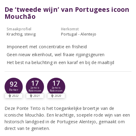
De ‘tweede wijn’ van Portugees icoon
Mouchão
Smaakprofiel
Herkomst
Krachtig, stevig
Portugal - Alentejo
Imponeert met concentratie en frisheid
Geen nieuw eikenhout, wel fraaie rijpingsgeuren
Het best na beluchting in een karaf en bij de maaltijd
17
17
92
Jancis
Jancis
Parker
Robinson
Robinson
2022
2021
2020
Deze Ponte Tinto is het toegankelijke broertje van de
iconische Mouchão. Een krachtige, soepele rode wijn van een
historisch landgoed in de Portugese Alentejo, gemaakt om
direct van te genieten.