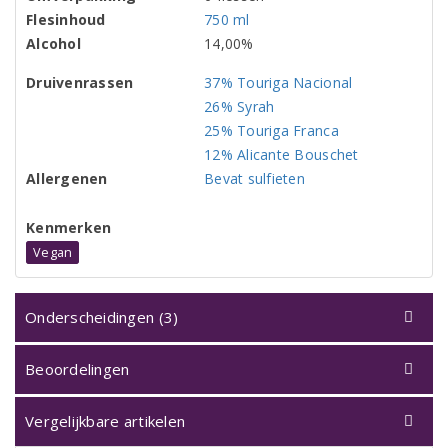
Flesinhoud
750 ml
Alcohol
14,00%
Druivenrassen
37% Touriga Nacional
26% Syrah
25% Touriga Franca
12% Alicante Bouschet
Allergenen
Bevat sulfieten
Kenmerken
Vegan
Onderscheidingen (3)
Beoordelingen
Vergelijkbare artikelen