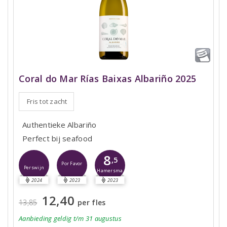
Coral do Mar Rías Baixas Albariño 2025
Fris tot zacht
Authentieke Albariño
Perfect bij seafood
8
,5
Por Favor
Perswijn
Hamersma
2024
2023
2023
12,40
13,85
per fles
Aanbieding
geldig
t/m 31 augustus