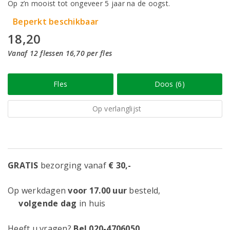
Op z’n mooist tot ongeveer 5 jaar na de oogst.
Beperkt beschikbaar
18,20
Vanaf 12 flessen 16,70 per fles
Fles
Doos (6)
Op verlanglijst
GRATIS
bezorging vanaf
€ 30,-
Op werkdagen
voor 17.00 uur
besteld,
volgende dag
in huis
Heeft u vragen?
Bel 020-4706050