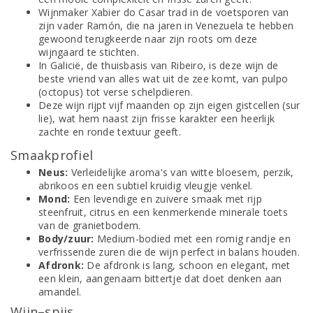
Wijnmaker Xabier do Casar trad in de voetsporen van
zijn vader Ramón, die na jaren in Venezuela te hebben
gewoond terugkeerde naar zijn roots om deze
wijngaard te stichten.
In Galicië, de thuisbasis van Ribeiro, is deze wijn de
beste vriend van alles wat uit de zee komt, van pulpo
(octopus) tot verse schelpdieren.
Deze wijn rijpt vijf maanden op zijn eigen gistcellen (sur
lie), wat hem naast zijn frisse karakter een heerlijk
zachte en ronde textuur geeft.
Smaakprofiel
Neus:
Verleidelijke aroma's van witte bloesem, perzik,
abrikoos en een subtiel kruidig vleugje venkel.
Mond:
Een levendige en zuivere smaak met rijp
steenfruit, citrus en een kenmerkende minerale toets
van de granietbodem.
Body/zuur:
Medium-bodied met een romig randje en
verfrissende zuren die de wijn perfect in balans houden.
Afdronk:
De afdronk is lang, schoon en elegant, met
een klein, aangenaam bittertje dat doet denken aan
amandel.
Wijn–spijs