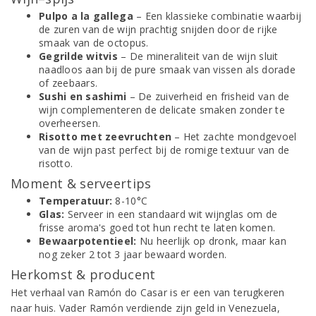
Pulpo a la gallega
– Een klassieke combinatie waarbij
de zuren van de wijn prachtig snijden door de rijke
smaak van de octopus.
Gegrilde witvis
– De mineraliteit van de wijn sluit
naadloos aan bij de pure smaak van vissen als dorade
of zeebaars.
Sushi en sashimi
– De zuiverheid en frisheid van de
wijn complementeren de delicate smaken zonder te
overheersen.
Risotto met zeevruchten
– Het zachte mondgevoel
van de wijn past perfect bij de romige textuur van de
risotto.
Moment & serveertips
Temperatuur:
8-10°C
Glas:
Serveer in een standaard wit wijnglas om de
frisse aroma's goed tot hun recht te laten komen.
Bewaarpotentieel:
Nu heerlijk op dronk, maar kan
nog zeker 2 tot 3 jaar bewaard worden.
Herkomst & producent
Het verhaal van Ramón do Casar is er een van terugkeren
naar huis. Vader Ramón verdiende zijn geld in Venezuela,