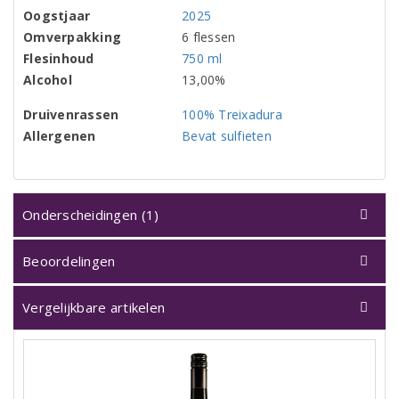
Oogstjaar
2025
Omverpakking
6 flessen
Flesinhoud
750 ml
Alcohol
13,00%
Druivenrassen
100% Treixadura
Allergenen
Bevat sulfieten
Onderscheidingen (1)
Beoordelingen
Vergelijkbare artikelen