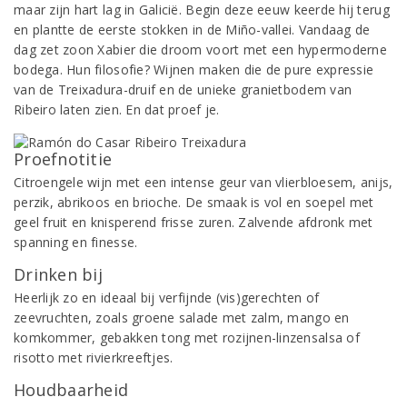
maar zijn hart lag in Galicië. Begin deze eeuw keerde hij terug
en plantte de eerste stokken in de Miño-vallei. Vandaag de
dag zet zoon Xabier die droom voort met een hypermoderne
bodega. Hun filosofie? Wijnen maken die de pure expressie
van de Treixadura-druif en de unieke granietbodem van
Ribeiro laten zien. En dat proef je.
Proefnotitie
Citroengele wijn met een intense geur van vlierbloesem, anijs,
perzik, abrikoos en brioche. De smaak is vol en soepel met
geel fruit en knisperend frisse zuren. Zalvende afdronk met
spanning en finesse.
Drinken bij
Heerlijk zo en ideaal bij verfijnde (vis)gerechten of
zeevruchten, zoals groene salade met zalm, mango en
komkommer, gebakken tong met rozijnen-linzensalsa of
risotto met rivierkreeftjes.
Houdbaarheid