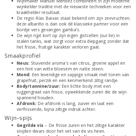
Wijnmaker Manuel Mendez combineert in zijn moderne
wijnkelder traditie met de nieuwste technieken voor een
kraakhelder resultaat.
De regio Rías Baixas staat bekend om zijn zeevruchten;
deze albariño is dan ook dé klassieke partner voor een
bordje vers gevangen gamba's.
De wijn rijpt kort op zijn eigen gistcellen (sur lie) in
stalen tanks, wat zorgt voor extra diepgang zonder dat
het frisse, fruitige karakter verloren gaat.
Smaakprofiel
Neus:
Stuivende aroma's van citrus, groene appel en
een hint van witte bloesem en natte steen.
Mond:
Een levendige en sappige smaak met tonen van
grapefruit, perzik en een kenmerkend ziltig randje.
Body/tannine/zuur:
Een lichte body met een
ruggengraat van frisse, opwekkende zuren die de wijn
spannend houden.
Afdronk:
De afdronk is lang, zuiver en laat een
verfrissende, bijna ziltige indruk achter.
Wijn–spijs
Gegrilde vis
– De frisse zuren en het ziltige karakter
snijden dwars door het vet van de vis heen.