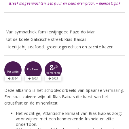
streek mag verwachten. Een puur en clean exemplaar! – Rianne Ogink
Van sympathiek familiewijngoed Pazo do Mar
Uit de koele Galicische streek Rías Baixas
Heerlijk bij seafood, groentegerechten en zachte kazen
8
,5
Por Favor
Perswijn
Hamersma
2024
2023
2023
Deze albariño is het schoolvoorbeeld van Spaanse verfrissing.
Een spat-zuivere wijn uit Rías Baixas die barst van het
citrusfruit en de mineraliteit.
Het vochtige, Atlantische klimaat van Rías Baixas zorgt
voor wijnen met een kenmerkende frisheid en zilte
ondertoon.