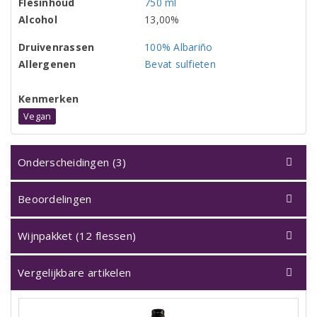
Flesinhoud
750 ml
Alcohol
13,00%
Druivenrassen
100% Albariño
Allergenen
Bevat sulfieten
Kenmerken
Vegan
Onderscheidingen (3)
Beoordelingen
Wijnpakket (12 flessen)
Vergelijkbare artikelen