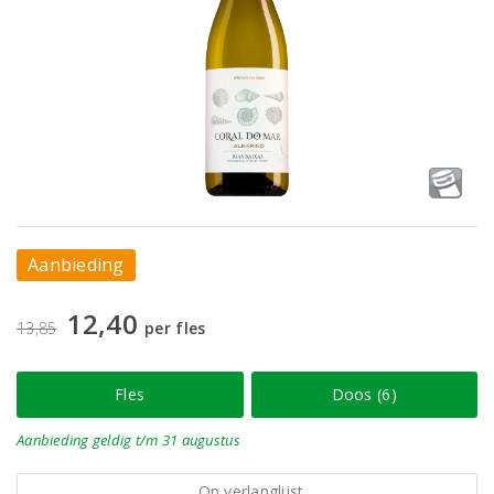
Aanbieding
12,40
13,85
per fles
Fles
Doos (6)
Aanbieding
geldig
t/m 31 augustus
Op verlanglijst