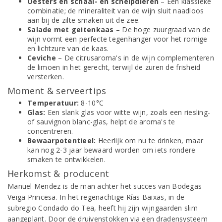
Oesters en schaal- en schelpdieren
– Een klassieke
combinatie; de mineraliteit van de wijn sluit naadloos
aan bij de zilte smaken uit de zee.
Salade met geitenkaas
– De hoge zuurgraad van de
wijn vormt een perfecte tegenhanger voor het romige
en lichtzure van de kaas.
Ceviche
– De citrusaroma's in de wijn complementeren
de limoen in het gerecht, terwijl de zuren de frisheid
versterken.
Moment & serveertips
Temperatuur:
8-10°C
Glas:
Een slank glas voor witte wijn, zoals een riesling-
of sauvignon blanc-glas, helpt de aroma's te
concentreren.
Bewaarpotentieel:
Heerlijk om nu te drinken, maar
kan nog 2-3 jaar bewaard worden om iets rondere
smaken te ontwikkelen.
Herkomst & producent
Manuel Mendez is de man achter het succes van Bodegas
Veiga Princesa. In het regenachtige Rías Baixas, in de
subregio Condado do Tea, heeft hij zijn wijngaarden slim
aangeplant. Door de druivenstokken via een dradensysteem