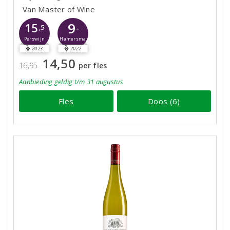
Van Master of Wine
9
15
-
,5
Perswijn
Hamersma
2023
2022
14,50
16,95
per fles
Aanbieding
geldig
t/m 31 augustus
Fles
Doos (6)