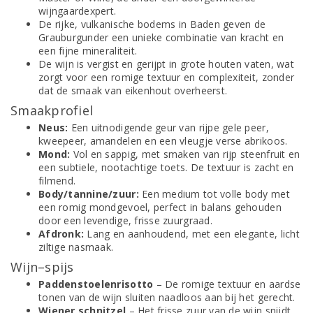
wijngaardexpert.
De rijke, vulkanische bodems in Baden geven de
Grauburgunder een unieke combinatie van kracht en
een fijne mineraliteit.
De wijn is vergist en gerijpt in grote houten vaten, wat
zorgt voor een romige textuur en complexiteit, zonder
dat de smaak van eikenhout overheerst.
Smaakprofiel
Neus:
Een uitnodigende geur van rijpe gele peer,
kweepeer, amandelen en een vleugje verse abrikoos.
Mond:
Vol en sappig, met smaken van rijp steenfruit en
een subtiele, nootachtige toets. De textuur is zacht en
filmend.
Body/tannine/zuur:
Een medium tot volle body met
een romig mondgevoel, perfect in balans gehouden
door een levendige, frisse zuurgraad.
Afdronk:
Lang en aanhoudend, met een elegante, licht
ziltige nasmaak.
Wijn–spijs
Paddenstoelenrisotto
– De romige textuur en aardse
tonen van de wijn sluiten naadloos aan bij het gerecht.
Wiener schnitzel
– Het frisse zuur van de wijn snijdt