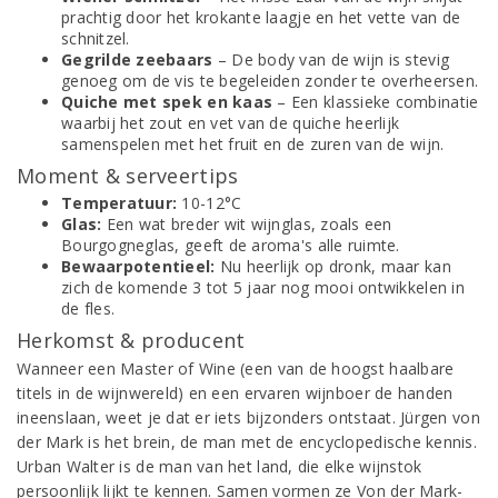
prachtig door het krokante laagje en het vette van de
schnitzel.
Gegrilde zeebaars
– De body van de wijn is stevig
genoeg om de vis te begeleiden zonder te overheersen.
Quiche met spek en kaas
– Een klassieke combinatie
waarbij het zout en vet van de quiche heerlijk
samenspelen met het fruit en de zuren van de wijn.
Moment & serveertips
Temperatuur:
10-12°C
Glas:
Een wat breder wit wijnglas, zoals een
Bourgogneglas, geeft de aroma's alle ruimte.
Bewaarpotentieel:
Nu heerlijk op dronk, maar kan
zich de komende 3 tot 5 jaar nog mooi ontwikkelen in
de fles.
Herkomst & producent
Wanneer een Master of Wine (een van de hoogst haalbare
titels in de wijnwereld) en een ervaren wijnboer de handen
ineenslaan, weet je dat er iets bijzonders ontstaat. Jürgen von
der Mark is het brein, de man met de encyclopedische kennis.
Urban Walter is de man van het land, die elke wijnstok
persoonlijk lijkt te kennen. Samen vormen ze Von der Mark-