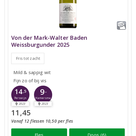
Von der Mark-Walter Baden
Weissburgunder 2025
Fris tot zacht
Mild & sappig wit
Fijn zo of bij vis
9
14
-
,5
Perswijn
Hamersma
2023
2023
11,45
Vanaf 12 flessen 10,50 per fles
Fles
Doos (6)