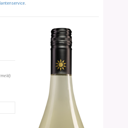
lantenservice
.
rmeld)