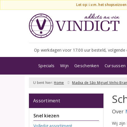
Let op: i.v.m. het shopseizoe
Op werkdagen voor 17.00 uur besteld, volgende 
Specials
Wijn
Geschenken
Cursussen 
U bent hier:
Home
Madxa de São Miguel Vinho Bra
Sch
Assortiment
Over
Snel kiezen
Wij zijn
Volledig assortiment