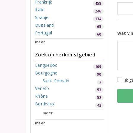
Frankrijk
458
Italië
246
Spanje
134
Duitsland
65
Portugal
Wat vin
60
meer
Zoek op herkomstgebied
Languedoc
109
Bourgogne
90
Ik 
Saint-Romain
3
Veneto
53
Rhône
52
Bordeaux
42
meer
meer