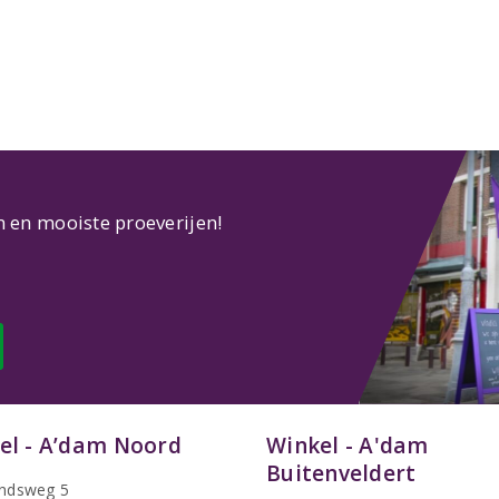
n en mooiste proeverijen!
el - A’dam Noord
Winkel - A'dam
Buitenveldert
ndsweg 5