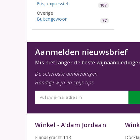
Fris, expressief
107
Overige
Buitengewoon
77
Aanmelden nieuwsbrief
Mis niet langer de beste wijnaanbiedinge
De scherpste aanbiedingen
Handige wijn en spijs tips
Winkel - A’dam Jordaan
Wink
Elandsgracht 113
Dockla