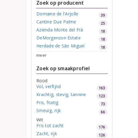
Zoek op producent
Domaine de l'Arjolle
39
Cantine Due Palme
25
Azienda Monte del Frà
18
DeMorgenzon Estate
18
Herdade de São Miguel
18
meer
Zoek op smaakprofiel
Rood
Vol, verfijnd
163
Krachtig, stevig, tannine
123
Fris, fruitig
73
Smeuïg, rijk
66
Wit
Fris tot zacht
176
Zacht, rijk
126