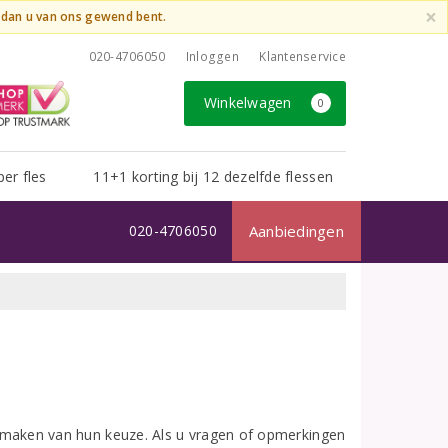
×
t dan u van ons gewend bent.
020-4706050
Inloggen
Klantenservice
Winkelwagen
0
per fles
11+1 korting bij 12 dezelfde flessen
020-4706050
Aanbiedingen
het maken van hun keuze. Als u vragen of opmerkingen