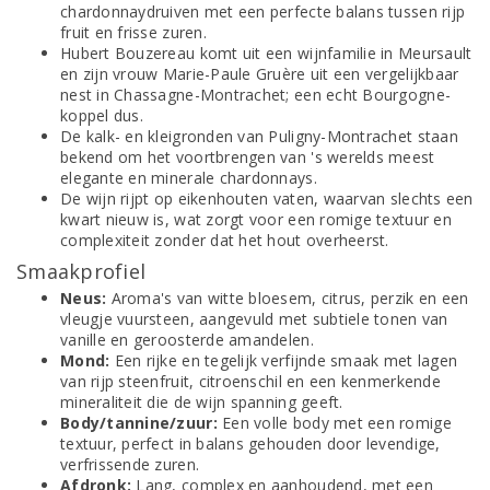
chardonnaydruiven met een perfecte balans tussen rijp
fruit en frisse zuren.
Hubert Bouzereau komt uit een wijnfamilie in Meursault
en zijn vrouw Marie-Paule Gruère uit een vergelijkbaar
nest in Chassagne-Montrachet; een echt Bourgogne-
koppel dus.
De kalk- en kleigronden van Puligny-Montrachet staan
bekend om het voortbrengen van 's werelds meest
elegante en minerale chardonnays.
De wijn rijpt op eikenhouten vaten, waarvan slechts een
kwart nieuw is, wat zorgt voor een romige textuur en
complexiteit zonder dat het hout overheerst.
Smaakprofiel
Neus:
Aroma's van witte bloesem, citrus, perzik en een
vleugje vuursteen, aangevuld met subtiele tonen van
vanille en geroosterde amandelen.
Mond:
Een rijke en tegelijk verfijnde smaak met lagen
van rijp steenfruit, citroenschil en een kenmerkende
mineraliteit die de wijn spanning geeft.
Body/tannine/zuur:
Een volle body met een romige
textuur, perfect in balans gehouden door levendige,
verfrissende zuren.
Afdronk:
Lang, complex en aanhoudend, met een