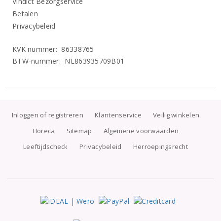
Vindict Bezorgservice
Betalen
Privacybeleid
KVK nummer: 86338765
BTW-nummer: NL863935709B01
Inloggen of registreren
Klantenservice
Veilig winkelen
Horeca
Sitemap
Algemene voorwaarden
Leeftijdscheck
Privacybeleid
Herroepingsrecht