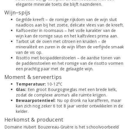
elegante minerale toets die blijft nazinderen.
Wijn–spijs
Gegrilde kreeft – de romige rijkdom van de wijn sluit
naadloos aan bij het zoete, delicate vlees van de kreeft.
Kalfsoester in roomsaus – het volle karakter van de
wijn kan de romige saus en het kalfsvlees prima aan.
Tarbot uit de oven met citroen en kruiden – de
mineraliteit en zuren in de wijn liften de verfijnde smaak
van de vis op.
Risotto met bospaddenstoelen – de aardse tonen van
de paddenstoelen en het romige van de risotto vormen
een prachtig paar met de gelaagde wijn.
Moment & serveertips
Temperatuur:
10-12°C
Glas:
Een groot Bourgogneglas met een brede kelk,
zodat de complexe aroma's alle ruimte krijgen.
Bewaarpotentieel:
Nu op dronk na karafferen, maar
kan zich nog zeker 6 tot 8 jaar verder ontwikkelen in de
kelder.
Herkomst & producent
Domaine Hubert Bouzereau-Gruère is het schoolvoorbeeld