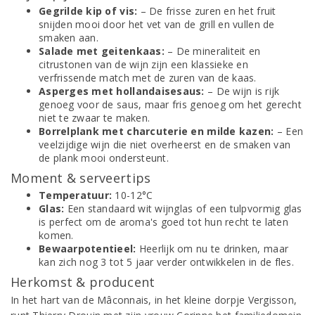
Gegrilde kip of vis:
– De frisse zuren en het fruit
snijden mooi door het vet van de grill en vullen de
smaken aan.
Salade met geitenkaas:
– De mineraliteit en
citrustonen van de wijn zijn een klassieke en
verfrissende match met de zuren van de kaas.
Asperges met hollandaisesaus:
– De wijn is rijk
genoeg voor de saus, maar fris genoeg om het gerecht
niet te zwaar te maken.
Borrelplank met charcuterie en milde kazen:
– Een
veelzijdige wijn die niet overheerst en de smaken van
de plank mooi ondersteunt.
Moment & serveertips
Temperatuur:
10-12°C
Glas:
Een standaard wit wijnglas of een tulpvormig glas
is perfect om de aroma's goed tot hun recht te laten
komen.
Bewaarpotentieel:
Heerlijk om nu te drinken, maar
kan zich nog 3 tot 5 jaar verder ontwikkelen in de fles.
Herkomst & producent
In het hart van de Mâconnais, in het kleine dorpje Vergisson,