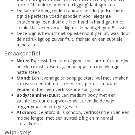
terroir (de unieke bodem en ligging) laat spreken.
De kalkrijke kleigronden rondom het dorpje Bussières
zijn de perfecte voedingsbodem voor elegante
chardonnay, een druif die hier hand in hand gaat met
lokale klassiekers zoals kip uit de nabijgelegen Bresse.
Deze wijn is bewust niet op eikenhout gerijpt, waardoor
de nadruk ligt op zuiver fruit, frisheid en een subtiele
mineraliteit.
Smaakprofiel
Neus:
Expressief en uitnodigend, met aroma's van rijpe
perzik, citrusbloesem, groene appel en een vleugje
natte steen.
Mond:
Een levendige en sappige start, vol met smaken
van wit steenfruit en citroenschil, perfect in balans
gebracht door een verfrissende zuurgraad.
Body/tannine/zuur:
Een medium body met een
zachte textuur en opwekkende zuren die de wijn
ruggengraat en energie geven.
Afdronk:
De afdronk is schoon, verfrissend en van een
mooie lengte, met een subtiel ziltig en mineraal
slotakkoord.
Wijn–spijs