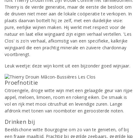
runt Thierry Drouin met zijn vrouw Corinne het familiedomein.
Thierry is de vierde generatie, maar de eerste die besloot om
de druiven niet meer aan de lokale coöperatie te verkopen. In
plaats daarvan bottelt hij ze zelf, met een duidelijke visie:
pure, eerlijke wijnen maken. Hij werkt met respect voor de
natuur en laat elke wijngaard zijn eigen verhaal vertellen. 'Les
Clos' is zo'n verhaal, afkomstig van een specifieke, kalkrijke
wijngaard die een prachtig minerale en zuivere chardonnay
voortbrengt.
Leuk weetje: deze wijn komt uit een bijzonder goed wijnjaar.
Proefnotitie
Citroengele, droge witte wijn met een gelaagde geur van rijpe
appel, meloen, limoen, room en rokerig eiken. De smaak is
vol en rijk met mooi citrusfruit en levendige zuren. Lange
afdronk met tonen van roomboter en geroosterde noten.
Drinken bij
Beeldschone witte Bourgogne om zo van te genieten, of bij
een fraaie maaltijd. Prachtig bij gegrilde zeebaars, gegrilde kip