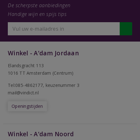
De scherpste aanbiedingen
Handige wijn en spijs tips
Winkel - A’dam Jordaan
Elandsgracht 113
1016 TT Amsterdam (Centrum)
Tel:085-4862177
, keuzenummer 3
mail@vindict.nl
Openingstijden
Winkel - A’dam Noord