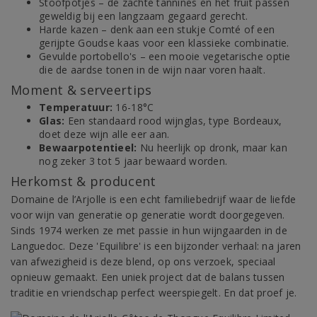
Stoofpotjes – de zachte tannines en het fruit passen
geweldig bij een langzaam gegaard gerecht.
Harde kazen – denk aan een stukje Comté of een
gerijpte Goudse kaas voor een klassieke combinatie.
Gevulde portobello's – een mooie vegetarische optie
die de aardse tonen in de wijn naar voren haalt.
Moment & serveertips
Temperatuur:
16-18°C
Glas:
Een standaard rood wijnglas, type Bordeaux,
doet deze wijn alle eer aan.
Bewaarpotentieel:
Nu heerlijk op dronk, maar kan
nog zeker 3 tot 5 jaar bewaard worden.
Herkomst & producent
Domaine de l’Arjolle is een echt familiebedrijf waar de liefde
voor wijn van generatie op generatie wordt doorgegeven.
Sinds 1974 werken ze met passie in hun wijngaarden in de
Languedoc. Deze 'Equilibre' is een bijzonder verhaal: na jaren
van afwezigheid is deze blend, op ons verzoek, speciaal
opnieuw gemaakt. Een uniek project dat de balans tussen
traditie en vriendschap perfect weerspiegelt. En dat proef je.