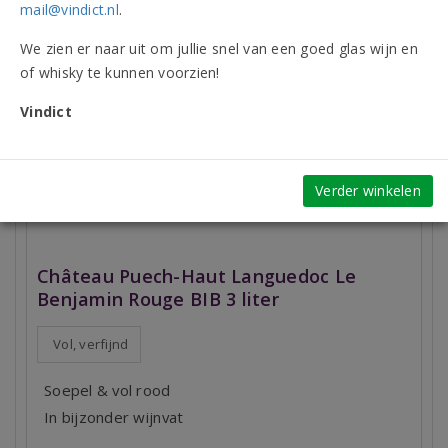
mail@vindict.nl
.
(1 beoordeling)
We zien er naar uit om jullie snel van een goed glas wijn en
of whisky te kunnen voorzien!
Vindict
Verder winkelen
Château Puech-Haut Languedoc Le
Benjamin Rouge BIB 3 liter
Vol, verfijnd
Soepel & vol rood
In bijzonder wijnvat