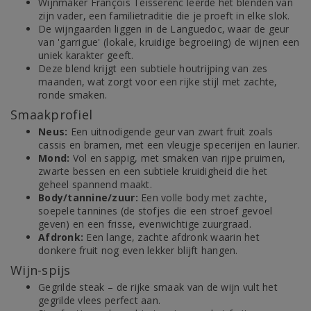
Wijnmaker François Teisserenc leerde het blenden van
zijn vader, een familietraditie die je proeft in elke slok.
De wijngaarden liggen in de Languedoc, waar de geur
van 'garrigue' (lokale, kruidige begroeiing) de wijnen een
uniek karakter geeft.
Deze blend krijgt een subtiele houtrijping van zes
maanden, wat zorgt voor een rijke stijl met zachte,
ronde smaken.
Smaakprofiel
Neus:
Een uitnodigende geur van zwart fruit zoals
cassis en bramen, met een vleugje specerijen en laurier.
Mond:
Vol en sappig, met smaken van rijpe pruimen,
zwarte bessen en een subtiele kruidigheid die het
geheel spannend maakt.
Body/tannine/zuur:
Een volle body met zachte,
soepele tannines (de stofjes die een stroef gevoel
geven) en een frisse, evenwichtige zuurgraad.
Afdronk:
Een lange, zachte afdronk waarin het
donkere fruit nog even lekker blijft hangen.
Wijn-spijs
Gegrilde steak – de rijke smaak van de wijn vult het
gegrilde vlees perfect aan.