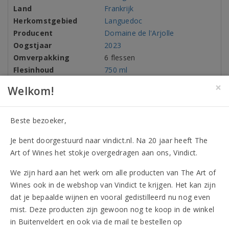
Land
Frankrijk
Herkomstgebied
Languedoc
Producent
Domaine de l'Arjolle
Oogstjaar
2023
Omverpakking
6 flessen
Flesinhoud
750 ml
Alcohol
13,50%
×
Welkom!
Druivenrassen
Cabernet Sauvignon
Merlot
Beste bezoeker,
Syrah
Allergenen
Bevat sulfieten
Je bent doorgestuurd naar vindict.nl. Na 20 jaar heeft The
Art of Wines het stokje overgedragen aan ons, Vindict.
We zijn hard aan het werk om alle producten van The Art of
Beoordelingen
Wines ook in de webshop van Vindict te krijgen. Het kan zijn
dat je bepaalde wijnen en vooral gedistilleerd nu nog even
mist. Deze producten zijn gewoon nog te koop in de winkel
Vergelijkbare artikelen
in Buitenveldert en ook via de mail te bestellen op