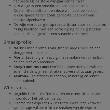
het beste uit de steile wijngaarden te halen.
Alto Adige is een smeltkroes van Italiaanse en
Oostenrijkse culturen, en deze wijn past perfect bij
lokale specialiteiten zoals gerookte Speck of een
plankje alpenkazen.
De wijn wordt vergist op roestvrijstaal voor een puur en
fruitig karakter, met een korte rijping op de gistcellen
(sur lie) die zorgt voor een subtiele zachtheid.
Smaakprofiel
Neus:
Frisse aroma's van groene appel, peer en een
vleugje witte bloesem.
Mond:
Levendig en sappig, met smaken van citrusfruit
en een hint van amandel.
Body/tannine/zuur:
Een lichte body met verkwikkende
zuren die de wijn een strakke, zuivere structuur geven.
Afdronk:
De afdronk is schoon, mineralig en lekker
aanhoudend.
Wijn–spijs
Gegrilde forel – De frisse zuren en mineraliteit snijden
mooi door het vet van de vis.
Risotto met asperges – Het lichte en fruitige karakter
van de wijn vult de delicate smaken van de risotto