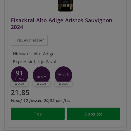
Eisacktal Alto Adige Aristos Sauvignon
2024
Fris, expressief
Nieuw uit Alto Adige
Expressief, rijp & vol
91
WineLife
Merum
Vinous
2024
2024
2022
21,85
Vanaf 12 flessen 20,05 per fles
Fles
Doos (6)