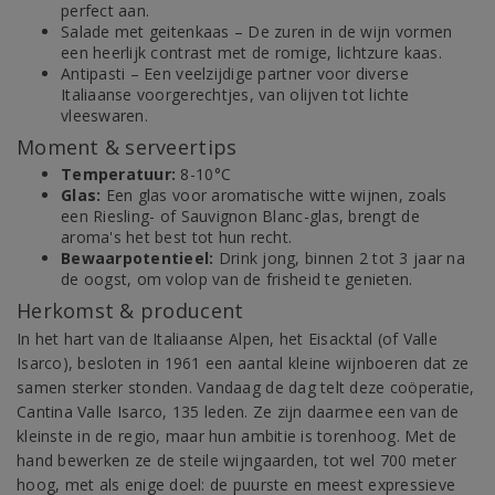
perfect aan.
Salade met geitenkaas – De zuren in de wijn vormen
een heerlijk contrast met de romige, lichtzure kaas.
Antipasti – Een veelzijdige partner voor diverse
Italiaanse voorgerechtjes, van olijven tot lichte
vleeswaren.
Moment & serveertips
Temperatuur:
8-10°C
Glas:
Een glas voor aromatische witte wijnen, zoals
een Riesling- of Sauvignon Blanc-glas, brengt de
aroma's het best tot hun recht.
Bewaarpotentieel:
Drink jong, binnen 2 tot 3 jaar na
de oogst, om volop van de frisheid te genieten.
Herkomst & producent
In het hart van de Italiaanse Alpen, het Eisacktal (of Valle
Isarco), besloten in 1961 een aantal kleine wijnboeren dat ze
samen sterker stonden. Vandaag de dag telt deze coöperatie,
Cantina Valle Isarco, 135 leden. Ze zijn daarmee een van de
kleinste in de regio, maar hun ambitie is torenhoog. Met de
hand bewerken ze de steile wijngaarden, tot wel 700 meter
hoog, met als enige doel: de puurste en meest expressieve