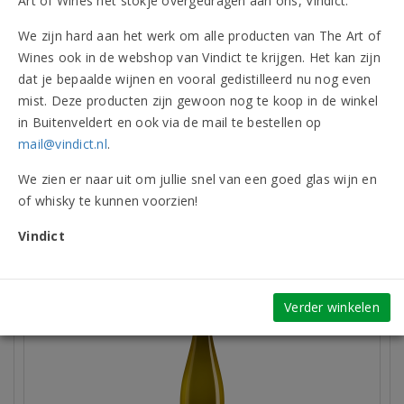
Art of Wines het stokje overgedragen aan ons, Vindict.
Allergenen
Bevat sulfieten
We zijn hard aan het werk om alle producten van The Art of
Wines ook in de webshop van Vindict te krijgen. Het kan zijn
dat je bepaalde wijnen en vooral gedistilleerd nu nog even
Onderscheidingen (1)
mist. Deze producten zijn gewoon nog te koop in de winkel
in Buitenveldert en ook via de mail te bestellen op
mail@vindict.nl
.
Beoordelingen
We zien er naar uit om jullie snel van een goed glas wijn en
Wijnpakket (6 flessen)
of whisky te kunnen voorzien!
Vindict
Vergelijkbare artikelen
Verder winkelen