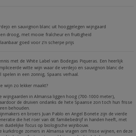
rdejo en sauvignon blanc uit hooggelegen wijngaard
 en droog, met mooie fraîcheur en fruitigheid
laanbaar goed voor z’n scherpe prijs
nnis met de White Label van Bodegas Piqueras. Een heerlijk
pliceerde witte wijn waar de verdejo en sauvignon blanc de
l spelen in een zonnig, Spaans verhaal.
e wijn zo lekker maakt?
e wijngaarden in Almansa liggen hoog (700-1000 meter),
aardoor de druiven ondanks de hete Spaanse zon toch hun frisse
uren behouden.
ijnmakers en broers Juan Pablo en Angel Bonete zijn de vierde
neratie die het roer van dit familiebedrijf in handen heeft, met
en duidelijke focus op biologische wijnbouw.
e kurkdroge zomers in Almansa vragen om frisse wijnen, en deze