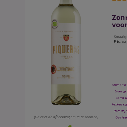
Zonn
voor
Smaakp
Fris, e
Aromatisch
blanc ge
weten w
hebben eig
Deze wijn
(Ga over de afbeelding om in te zoomen)
Overigen