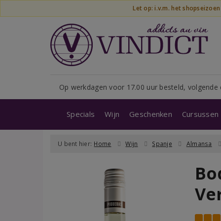
Let op: i.v.m. het shopseizoe
Op werkdagen voor 17.00 uur besteld, volgende 
Specials
Wijn
Geschenken
Cursussen 
U bent hier:
Home
Wijn
Spanje
Almansa
Bo
Ve