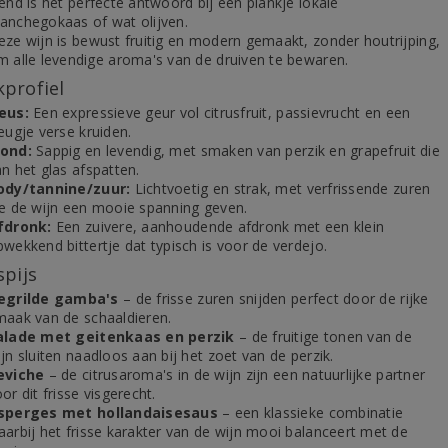
end is het perfecte antwoord bij een plankje lokale
anchegokaas of wat olijven.
eze wijn is bewust fruitig en modern gemaakt, zonder houtrijping,
m alle levendige aroma's van de druiven te bewaren.
profiel
eus:
Een expressieve geur vol citrusfruit, passievrucht en een
eugje verse kruiden.
ond:
Sappig en levendig, met smaken van perzik en grapefruit die
n het glas afspatten.
ody/tannine/zuur:
Lichtvoetig en strak, met verfrissende zuren
ie de wijn een mooie spanning geven.
fdronk:
Een zuivere, aanhoudende afdronk met een klein
wekkend bittertje dat typisch is voor de verdejo.
spijs
egrilde gamba's
– de frisse zuren snijden perfect door de rijke
maak van de schaaldieren.
alade met geitenkaas en perzik
– de fruitige tonen van de
jn sluiten naadloos aan bij het zoet van de perzik.
eviche
– de citrusaroma's in de wijn zijn een natuurlijke partner
or dit frisse visgerecht.
sperges met hollandaisesaus
– een klassieke combinatie
aarbij het frisse karakter van de wijn mooi balanceert met de