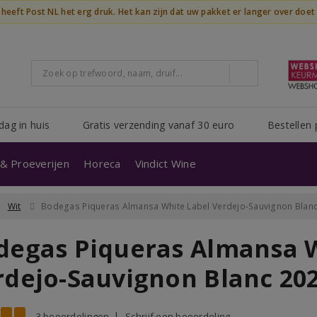
n heeft Post NL het erg druk. Het kan zijn dat uw pakket er langer over doe
dag in huis
Gratis verzending vanaf 30 euro
Bestellen 
& Proeverijen
Horeca
Vindict Wine
Wit
Bodegas Piqueras Almansa White Label Verdejo-Sauvignon Blan
degas Piqueras Almansa W
rdejo-Sauvignon Blanc 20
3 beoordelingen
Schrijf een beoordeling