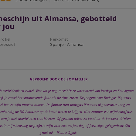
eschijn uit Almansa, gebotteld
 jou
rofiel
Herkomst
xpressief
Spanje - Almansa
GEPROEFD DOOR DE SOMMELIER
, verleidelijk en zwoel. Wat wil je nog meer? Deze witte blend van Verdejo en Sauvignon
eft je zowel het sprankelende fruit als de rijpe zuren. De jongens van Bodegas Piqueras
el hoe ze wijn moeten maken. De familie runt bodegas Piqueras al generaties lang en
enhandig de DO Almansa op de kaart weten te krijgen. Niet zomaar een wijnbedrijf dus.
 kan je met allerlei eten combineren. Of gewoon lekker zo koud uit de koelkast drinken.
s in mijn beleving de perfecte wijn voor elke verjaardag of feestelijke gelegenheid! Sla
groot in! – Rianne Ogink