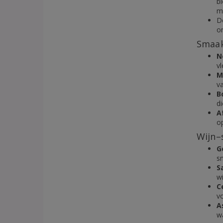
bl
m
D
o
Smaak
N
vl
M
va
B
d
A
op
Wijn–
G
s
S
wi
C
vo
A
w