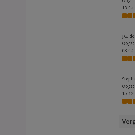
Oogstj
13-04
J.G. d
Oogstj
08-04
Steph
Oogstj
15-12
Verg