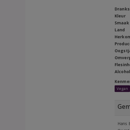
Dranks
Kleur
Smaak
Land
Herko
Produc
Oogstj
Omver
Flesin
Alcoho
Kenme
Vegan
Gem
Hans