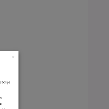
×
 stokje
de
al