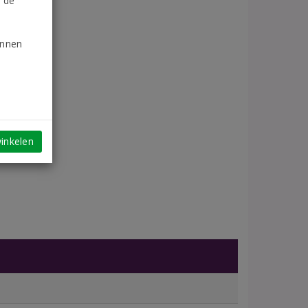
n de
unnen
inkelen