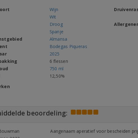
oort
Wijn
Druivenra
Wit
Droog
Allergene
Spanje
mstgebied
Almansa
ent
Bodegas Piqueras
aar
2025
pakking
6 flessen
houd
750 ml
l
12,50%
rken
iddelde beoordeling:
 Bouwman
Aangenaam aperatief voor bescheiden prij