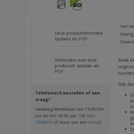
Van ve
Deze productinformatie
Geurig
opslaan als PDF
Onvers
Informatie over deze
Maak ke
producent opslaan als
ongecom
PDF
hoofdro
Wat dez
Telefonisch bestellen of een
D
vraag?
w
z
Vandaag bereikbaar van 13:00 t/m
W
uur en t/m 18:00 uur. Tel:
020-
ge
4706050
of stuur ons een
e-mail
.
e
D