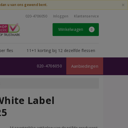
×
t dan u van ons gewend bent.
020-4706050
Inloggen
Klantenservice
Winkelwagen
0
per fles
11+1 korting bij 12 dezelfde flessen
020-4706050
Aanbiedingen
c
hite Label
25
14 soortgelijke artikelen van dezelfde producent