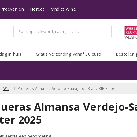
n heeft Post NL het erg druk. Het kan zijn dat uw pakket er langer over doe
Proeverijen
Horeca
Vindict Wine
dag in huis
Gratis verzending vanaf 30 euro
Bestellen 
Wit
Piqueras Almansa Verdejo-Sauvignon Blanc BIB 3 liter
queras Almansa Verdejo-S
iter 2025
 als eerste een beoordeling