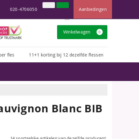
×
t dan u van ons gewend bent.
020-4706050
Aanbiedingen
020-4706050
Inloggen
Klantenservice
Winkelwagen
0
per fles
11+1 korting bij 12 dezelfde flessen
auvignon Blanc BIB
14 soortgelijke artikelen van dezelfde producent