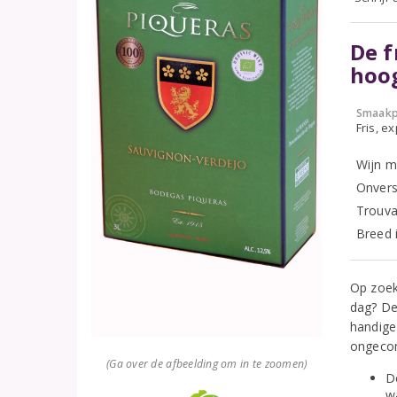
De f
hoo
Smaakp
Fris, e
Wijn m
Onvers
Trouva
Breed 
Op zoek
dag? De
handige 
ongecom
(Ga over de afbeelding om in te zoomen)
D
w