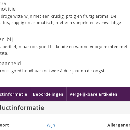
notitie
droge witte wijn met een kruidig, pittig en fruitig aroma. De
s fris, sappig en aromatisch, met een soepele en evenwichtige
.
n bij
k aperitief, maar ook goed bij koude en warme voorgerechten met
asta.
aarheid
ronk, goed houdbaar tot twee à drie jaar na de oogst.
ctinformatie
Beoordelingen
Vergelijkbare artikelen
ductinformatie
oort
Wijn
Allergene