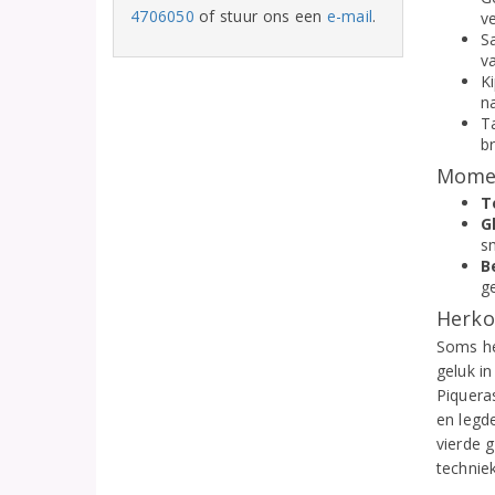
4706050
of stuur ons een
e-mail
.
ve
S
v
Ki
n
T
br
Momen
T
G
s
B
g
Herko
Soms he
geluk i
Piqueras
en legde
vierde 
technie