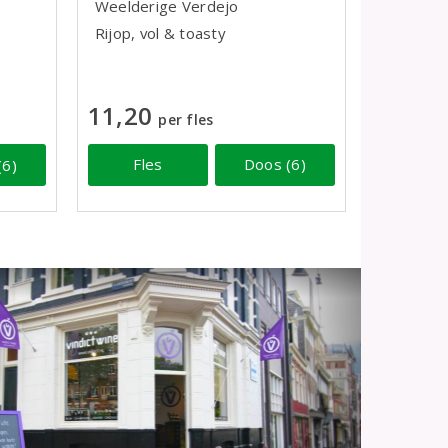
Weelderige Verdejo
Rijop, vol & toasty
11,20
per fles
Fles
Doos (6)
(6)