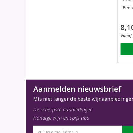
Een 
8,1
Vanaf 
Aanmelden nieuwsbrief
Mis niet langer de beste wijnaanbiedinge
De scherpste aanbiedingen
Handige wijn en spijs tips