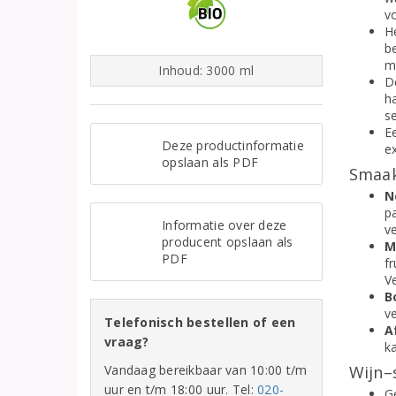
vo
H
b
m
Inhoud: 3000 ml
D
h
s
E
Deze productinformatie
ex
opslaan als PDF
Smaak
N
p
Informatie over deze
v
producent opslaan als
M
PDF
fr
V
B
v
Telefonisch bestellen of een
A
vraag?
k
Vandaag bereikbaar van 10:00 t/m
Wijn–
uur en t/m 18:00 uur. Tel:
020-
Ge