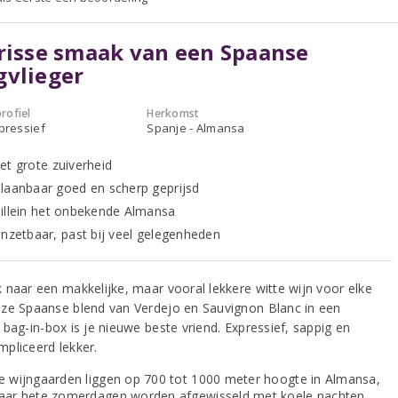
risse smaak van een Spaanse
gvlieger
rofiel
Herkomst
xpressief
Spanje - Almansa
et grote zuiverheid
laanbaar goed en scherp geprijsd
illein het onbekende Almansa
inzetbaar, past bij veel gelegenheden
 naar een makkelijke, maar vooral lekkere witte wijn voor elke
ze Spaanse blend van Verdejo en Sauvignon Blanc in een
bag-in-box is je nieuwe beste vriend. Expressief, sappig en
pliceerd lekker.
e wijngaarden liggen op 700 tot 1000 meter hoogte in Almansa,
aar hete zomerdagen worden afgewisseld met koele nachten