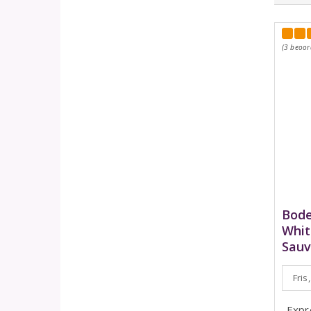
(3 beoor
Bode
Whit
Sauv
Fris
Expr