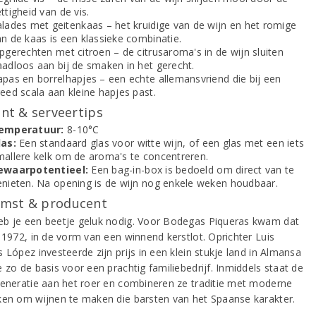
ttigheid van de vis.
alades met geitenkaas – het kruidige van de wijn en het romige
an de kaas is een klassieke combinatie.
pgerechten met citroen – de citrusaroma's in de wijn sluiten
aadloos aan bij de smaken in het gerecht.
apas en borrelhapjes – een echte allemansvriend die bij een
eed scala aan kleine hapjes past.
t & serveertips
emperatuur:
8-10°C
las:
Een standaard glas voor witte wijn, of een glas met een iets
mallere kelk om de aroma's te concentreren.
ewaarpotentieel:
Een bag-in-box is bedoeld om direct van te
enieten. Na opening is de wijn nog enkele weken houdbaar.
mst & producent
b je een beetje geluk nodig. Voor Bodegas Piqueras kwam dat
n 1972, in de vorm van een winnend kerstlot. Oprichter Luis
 López investeerde zijn prijs in een klein stukje land in Almansa
 zo de basis voor een prachtig familiebedrijf. Inmiddels staat de
generatie aan het roer en combineren ze traditie met moderne
ken om wijnen te maken die barsten van het Spaanse karakter.