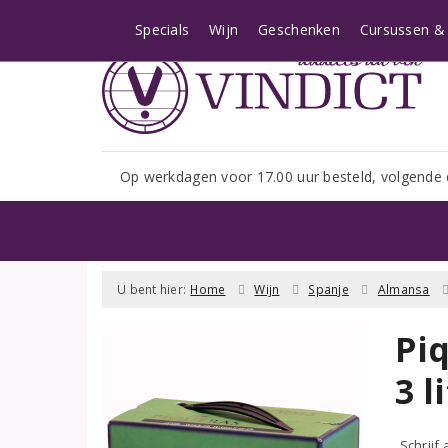
Let op: i.v.m. het shopseizoe
Specials
Wijn
Geschenken
Cursussen & 
Op werkdagen voor 17.00 uur besteld, volgende 
U bent hier:
Home
Wijn
Spanje
Almansa
Pi
3 l
Schrijf