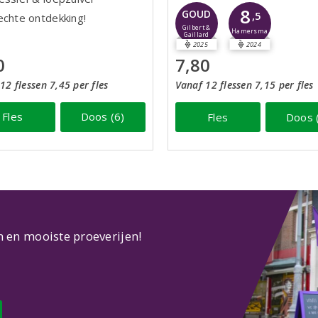
8
GOUD
,5
echte ontdekking!
Gilbert &
Hamersma
Gaillard
2025
2024
0
7,80
12 flessen 7,45 per fles
Vanaf 12 flessen 7,15 per fles
Fles
Doos (6)
Fles
Doos 
n en mooiste proeverijen!