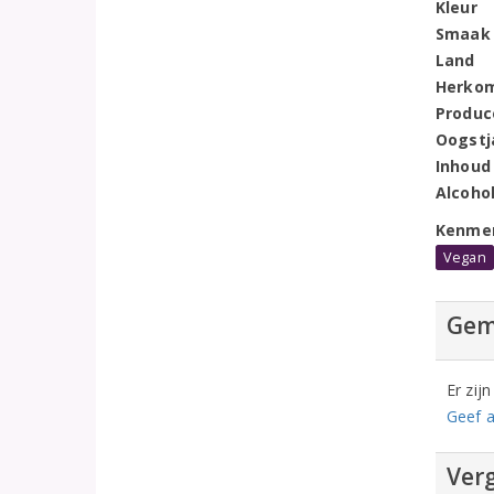
Kleur
Smaak
Land
Herko
Produc
Oogstj
Inhoud
Alcoho
Kenme
Vegan
Gem
Er zij
Geef a
Verg