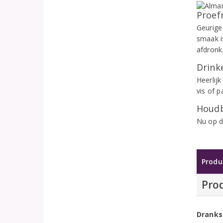
Proef
Geurige 
smaak i
afdronk
Drinke
Heerlij
vis of p
Houdb
Nu op d
Produ
Pro
Dranks