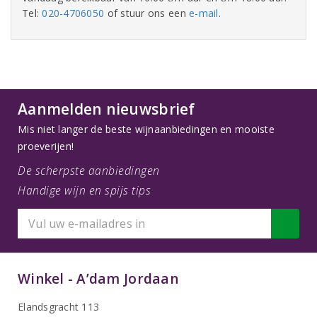
Tel:
020-4706050
of stuur ons een
e-mail
.
Aanmelden nieuwsbrief
Mis niet langer de beste wijnaanbiedingen en mooiste
proeverijen!
De scherpste aanbiedingen
Handige wijn en spijs tips
Winkel - A’dam Jordaan
Elandsgracht 113