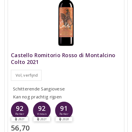
Castello Romitorio Rosso di Montalcino
Colto 2021
Vol, verfijnd
Schitterende Sangiovese
Kan nog prachtig rijpen
92
92
91
Parker
Vinous
Parker
2021
2021
2020
56,70