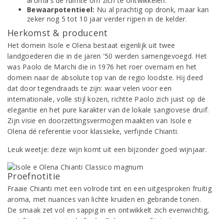
aroma's de ruimte om zich te ontwikkelen.
Bewaarpotentieel:
Nu al prachtig op dronk, maar kan
zeker nog 5 tot 10 jaar verder rijpen in de kelder.
Herkomst & producent
Het domein Isole e Olena bestaat eigenlijk uit twee
landgoederen die in de jaren '50 werden samengevoegd. Het
was Paolo de Marchi die in 1976 het roer overnam en het
domein naar de absolute top van de regio loodste. Hij deed
dat door tegendraads te zijn: waar velen voor een
internationale, volle stijl kozen, richtte Paolo zich juist op de
elegantie en het pure karakter van de lokale sangiovese druif.
Zijn visie en doorzettingsvermogen maakten van Isole e
Olena dé referentie voor klassieke, verfijnde Chianti.
Leuk weetje: deze wijn komt uit een bijzonder goed wijnjaar.
Proefnotitie
Fraaie Chianti met een volrode tint en een uitgesproken fruitig
aroma, met nuances van lichte kruiden en gebrande tonen.
De smaak zet vol en sappig in en ontwikkelt zich evenwichtig,