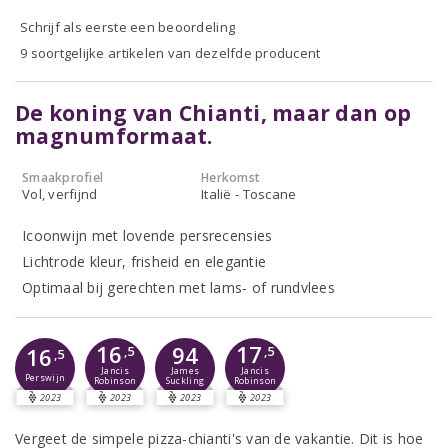
Schrijf als eerste een beoordeling
9 soortgelijke artikelen van dezelfde producent
De koning van Chianti, maar dan op
magnumformaat.
Smaakprofiel
Herkomst
Vol, verfijnd
Italië - Toscane
Icoonwijn met lovende persrecensies
Lichtrode kleur, frisheid en elegantie
Optimaal bij gerechten met lams- of rundvlees
16
17
94
16
,5
,5
,5
Jancis
Jancis
James
Perswijn
Robinson
Robinson
Suckling
2023
2023
2023
2023
Vergeet de simpele pizza-chianti's van de vakantie. Dit is hoe