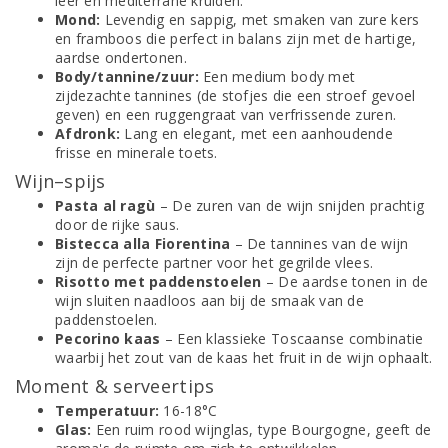
leer en mediterrane kruiden.
Mond:
Levendig en sappig, met smaken van zure kers
en framboos die perfect in balans zijn met de hartige,
aardse ondertonen.
Body/tannine/zuur:
Een medium body met
zijdezachte tannines (de stofjes die een stroef gevoel
geven) en een ruggengraat van verfrissende zuren.
Afdronk:
Lang en elegant, met een aanhoudende
frisse en minerale toets.
Wijn–spijs
Pasta al ragù
– De zuren van de wijn snijden prachtig
door de rijke saus.
Bistecca alla Fiorentina
– De tannines van de wijn
zijn de perfecte partner voor het gegrilde vlees.
Risotto met paddenstoelen
– De aardse tonen in de
wijn sluiten naadloos aan bij de smaak van de
paddenstoelen.
Pecorino kaas
– Een klassieke Toscaanse combinatie
waarbij het zout van de kaas het fruit in de wijn ophaalt.
Moment & serveertips
Temperatuur:
16-18°C
Glas:
Een ruim rood wijnglas, type Bourgogne, geeft de