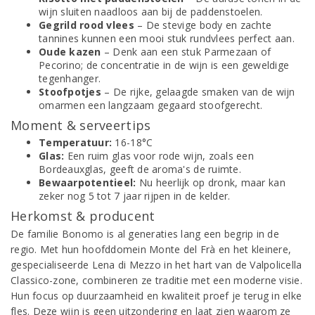
wijn sluiten naadloos aan bij de paddenstoelen.
Gegrild rood vlees
– De stevige body en zachte
tannines kunnen een mooi stuk rundvlees perfect aan.
Oude kazen
– Denk aan een stuk Parmezaan of
Pecorino; de concentratie in de wijn is een geweldige
tegenhanger.
Stoofpotjes
– De rijke, gelaagde smaken van de wijn
omarmen een langzaam gegaard stoofgerecht.
Moment & serveertips
Temperatuur:
16-18°C
Glas:
Een ruim glas voor rode wijn, zoals een
Bordeauxglas, geeft de aroma's de ruimte.
Bewaarpotentieel:
Nu heerlijk op dronk, maar kan
zeker nog 5 tot 7 jaar rijpen in de kelder.
Herkomst & producent
De familie Bonomo is al generaties lang een begrip in de
regio. Met hun hoofddomein Monte del Frà en het kleinere,
gespecialiseerde Lena di Mezzo in het hart van de Valpolicella
Classico-zone, combineren ze traditie met een moderne visie.
Hun focus op duurzaamheid en kwaliteit proef je terug in elke
fles. Deze wijn is geen uitzondering en laat zien waarom ze