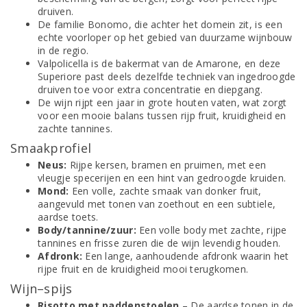
druiven.
De familie Bonomo, die achter het domein zit, is een
echte voorloper op het gebied van duurzame wijnbouw
in de regio.
Valpolicella is de bakermat van de Amarone, en deze
Superiore past deels dezelfde techniek van ingedroogde
druiven toe voor extra concentratie en diepgang.
De wijn rijpt een jaar in grote houten vaten, wat zorgt
voor een mooie balans tussen rijp fruit, kruidigheid en
zachte tannines.
Smaakprofiel
Neus:
Rijpe kersen, bramen en pruimen, met een
vleugje specerijen en een hint van gedroogde kruiden.
Mond:
Een volle, zachte smaak van donker fruit,
aangevuld met tonen van zoethout en een subtiele,
aardse toets.
Body/tannine/zuur:
Een volle body met zachte, rijpe
tannines en frisse zuren die de wijn levendig houden.
Afdronk:
Een lange, aanhoudende afdronk waarin het
rijpe fruit en de kruidigheid mooi terugkomen.
Wijn–spijs
Risotto met paddenstoelen
– De aardse tonen in de