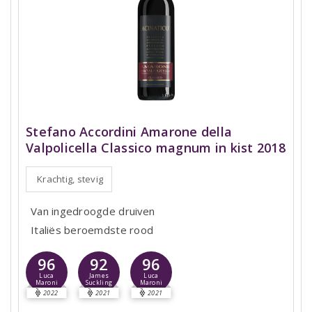
Stefano Accordini Amarone della
Valpolicella Classico magnum in kist 2018
Krachtig, stevig
Van ingedroogde druiven
Italiës beroemdste rood
96
92
96
Luca
James
Luca
Maroni
Suckling
Maroni
2022
2021
2021