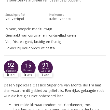
18 soortgelijke artikelen van dezelfde producent
Smaakprofiel
Herkomst
Vol, verfijnd
Italië - Veneto
Mooie, soepele maaltijdwijn
Gemaakt van corvina- en rondinelladruiven
Vol, fris, elegant, kruidig en fruitig
Lekker bij koud vlees of pasta
92
91
15
James
James
Perswijn
Suckling
Suckling
2022
2021
2021
Deze Valpolicella Classico Superiore van Monte del Frà laat
zien waarom dit gebied zo geliefd is. Een rijke, gelaagde rode
wijn die het glas niet onberoerd laat.
Het milde klimaat rondom het Gardameer, met
bescherming van de bergen, zorgt voor perfect rijpe