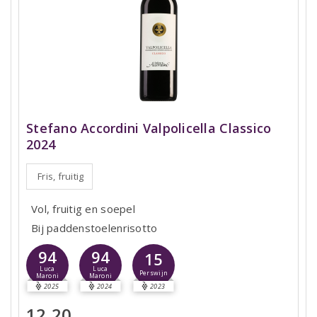
Stefano Accordini Valpolicella Classico
2024
Fris, fruitig
Vol, fruitig en soepel
Bij paddenstoelenrisotto
94
94
15
Luca
Luca
Perswijn
Maroni
Maroni
2025
2024
2023
12,20