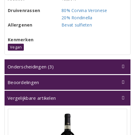
Druivenrassen
80% Corvina Veronese
20% Rondinella
Allergenen
Bevat sulfieten
Kenmerken
Vegan
Onderscheidingen (3)
Beoordelingen
Vergelijkbare artikelen