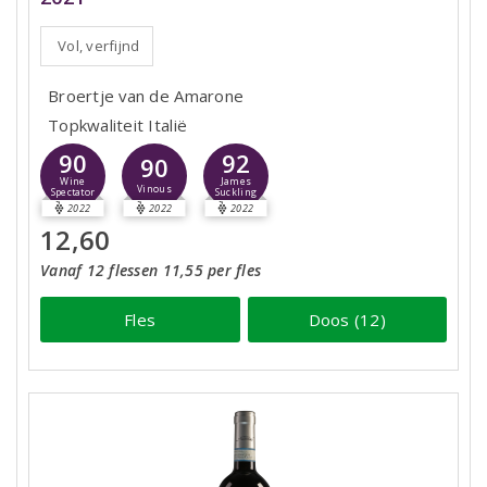
Vol, verfijnd
Broertje van de Amarone
Topkwaliteit Italië
90
92
90
Wine
James
Vinous
Spectator
Suckling
2022
2022
2022
12,60
Vanaf 12 flessen 11,55 per fles
Fles
Doos (12)