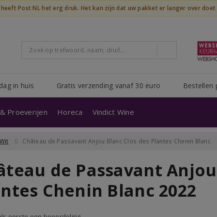
n heeft Post NL het erg druk. Het kan zijn dat uw pakket er langer over doe
dag in huis
Gratis verzending vanaf 30 euro
Bestellen 
& Proeverijen
Horeca
Vindict Wine
Wit
Château de Passavant Anjou Blanc Clos des Plantes Chenin Blanc
âteau de Passavant Anjou 
antes Chenin Blanc 2022
 als eerste een beoordeling