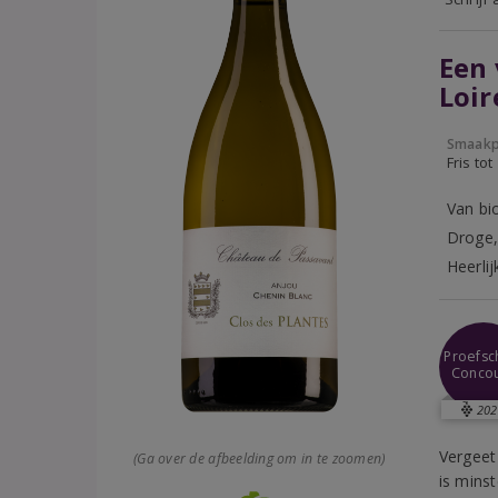
Een 
Loir
Smaakp
Fris tot
Van bi
Droge, 
Heerlij
Proefsch
Conco
202
Vergeet
(Ga over de afbeelding om in te zoomen)
is mins