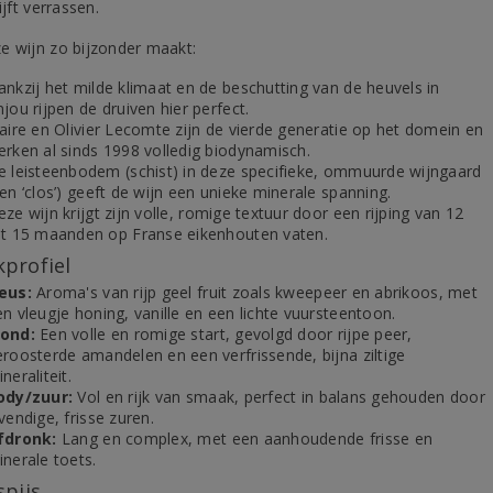
lijft verrassen.
e wijn zo bijzonder maakt:
ankzij het milde klimaat en de beschutting van de heuvels in
jou rijpen de druiven hier perfect.
laire en Olivier Lecomte zijn de vierde generatie op het domein en
erken al sinds 1998 volledig biodynamisch.
e leisteenbodem (schist) in deze specifieke, ommuurde wijngaard
en ‘clos’) geeft de wijn een unieke minerale spanning.
ze wijn krijgt zijn volle, romige textuur door een rijping van 12
ot 15 maanden op Franse eikenhouten vaten.
profiel
eus:
Aroma's van rijp geel fruit zoals kweepeer en abrikoos, met
n vleugje honing, vanille en een lichte vuursteentoon.
ond:
Een volle en romige start, gevolgd door rijpe peer,
eroosterde amandelen en een verfrissende, bijna ziltige
neraliteit.
ody/zuur:
Vol en rijk van smaak, perfect in balans gehouden door
vendige, frisse zuren.
fdronk:
Lang en complex, met een aanhoudende frisse en
nerale toets.
spijs