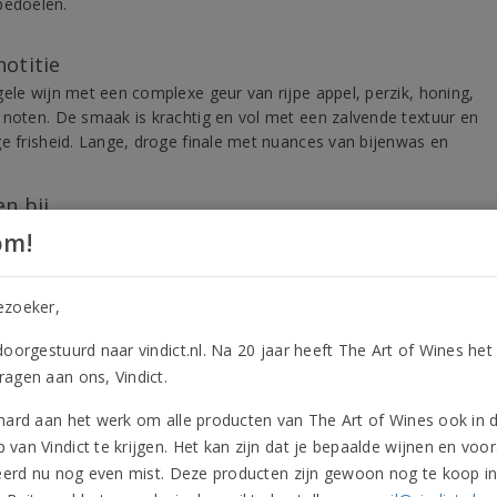
bedoelen.
notitie
gele wijn met een complexe geur van rijpe appel, perzik, honing,
 noten. De smaak is krachtig en vol met een zalvende textuur en
ge frisheid. Lange, droge finale met nuances van bijenwas en
n bij
de en gelaagde witte wijn die gastronomisch multi-inzetbaar is.
om!
 bij pittige salades, gegrilde kip, risotto met zalm en peultjes of
 van gamba’s en pastinaak.
ezoeker,
aarheid
doorgestuurd naar vindict.nl. Na 20 jaar heeft The Art of Wines het
htig; gemakkelijk houdbaar tot 10 jaar na oogstdatum.
agen aan ons, Vindict.
hard aan het werk om alle producten van The Art of Wines ook in 
ctinformatie
Onderscheidingen
Beoordelingen
Vergeli
van Vindict te krijgen. Het kan zijn dat je bepaalde wijnen en voor
leerd nu nog even mist. Deze producten zijn gewoon nog te koop i
ductinformatie