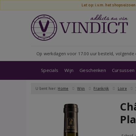
Let op: i.v.m. het shopseizoe
Op werkdagen voor 17.00 uur besteld, volgende 
Specials
Wijn
Geschenken
Cursussen 
U bent hier:
Home
Wijn
Frankrijk
Loire
Ch
Pl
Schrijf