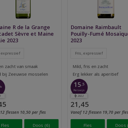
ine R de la Grange
Domaine Raimbault
adet Sèvre et Maine
Pouilly-Fumé Mosaïqu
Lie 2023
2023
, expressief
Fris, expressief
 en zacht van smaak
Mild, fris en zacht
 bij Zeeuwse mosselen
Erg lekker als aperitief
15
,5
fe
Perswijn
1
2022
45
21,45
12 flessen 10,50 per fles
Vanaf 12 flessen 19,70 per fle
Fles
Doos (6)
Fles
Doos 