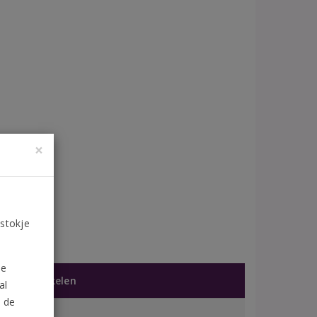
×
 stokje
de
jkbare artikelen
al
n de