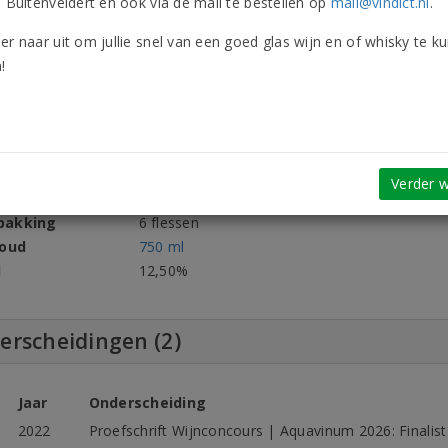
n Buitenveldert en ook via de mail te bestellen op
mail@vindict.nl
.
er naar uit om jullie snel van een goed glas wijn en of whisky te k
oort
Wijn
Druivenra
!
Wit
Allergene
Droog
Frankrijk
mstgebied
Loire
ent
Château de Passavant
Verder w
aar
2022
pakking
6 flessen
houd
750 ml
l
12,50%
erscheidingen (2)
Jaar
Onderscheiding
2022
Proefschrift Wijnconcours | Aquavinum 2026: Finalist