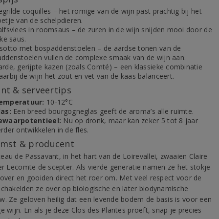
grilde coquilles – het romige van de wijn past prachtig bij het
oetje van de schelpdieren.
alfsvlees in roomsaus – de zuren in de wijn snijden mooi door de
jke saus.
isotto met bospaddenstoelen – de aardse tonen van de
addenstoelen vullen de complexe smaak van de wijn aan.
arde, gerijpte kazen (zoals Comté) – een klassieke combinatie
arbij de wijn het zout en vet van de kaas balanceert.
t & serveertips
emperatuur:
10-12°C
las:
Een breed bourgogneglas geeft de aroma’s alle ruimte.
ewaarpotentieel:
Nu op dronk, maar kan zeker 5 tot 8 jaar
rder ontwikkelen in de fles.
mst & producent
eau de Passavant, in het hart van de Loirevallei, zwaaien Claire
ier Lecomte de scepter. Als vierde generatie namen ze het stokje
 over en gooiden direct het roer om. Met veel respect voor de
schakelden ze over op biologische en later biodynamische
w. Ze geloven heilig dat een levende bodem de basis is voor een
e wijn. En als je deze Clos des Plantes proeft, snap je precies