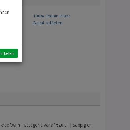
unnen
ssen
100% Chenin Blanc
n
Bevat sulfieten
inkelen
 kreeftwijn| Categorie vanaf €20,01| Sappig en