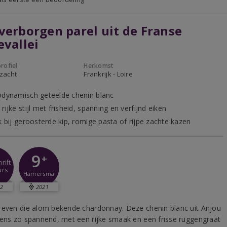
verborgen parel uit de Franse
evallei
rofiel
Herkomst
 zacht
Frankrijk - Loire
odynamisch geteelde chenin blanc
rijke stijl met frisheid, spanning en verfijnd eiken
k bij geroosterde kip, romige pasta of rijpe zachte kazen
9
+
rift
urs
Hamersma
2
2021
 even die alom bekende chardonnay. Deze chenin blanc uit Anjou
tens zo spannend, met een rijke smaak en een frisse ruggengraat