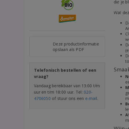
die je b
Wat dez
D
An
C
w
Deze productinformatie
D
opslaan als PDF
(e
De
t
Smaak
Telefonisch bestellen of een
vraag?
N
ee
Vandaag bereikbaar van 13:00 t/m
M
uur en t/m 18:00 uur. Tel:
020-
g
4706050
of stuur ons een
e-mail
.
mi
B
le
A
mi
Wijn–