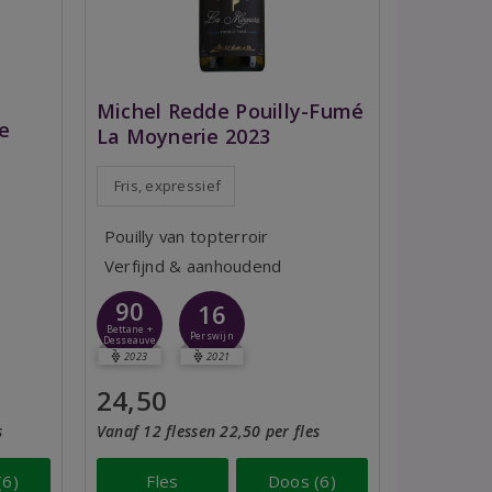
Michel Redde Pouilly-Fumé
e
La Moynerie 2023
Fris, expressief
Pouilly van topterroir
Verfijnd & aanhoudend
90
16
Bettane +
Perswijn
Desseauve
2023
2021
24,50
s
Vanaf 12 flessen 22,50 per fles
(6)
Fles
Doos (6)