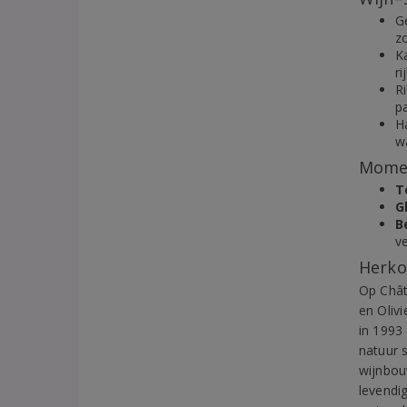
Ge
z
K
ri
R
p
H
wa
Momen
T
G
B
ve
Herko
Op Chât
en Oliv
in 1993
natuur 
wijnbou
levendig