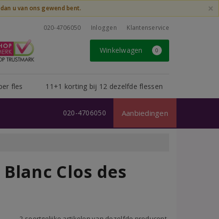
×
t dan u van ons gewend bent.
020-4706050
Inloggen
Klantenservice
Winkelwagen
0
per fles
11+1 korting bij 12 dezelfde flessen
020-4706050
Aanbiedingen
Blanc Clos des
2 soortgelijke artikelen van dezelfde producent