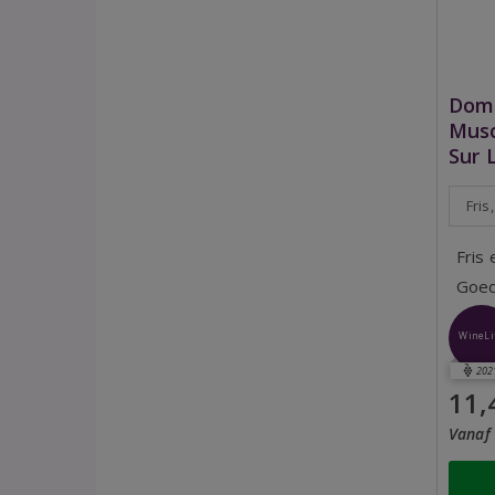
Doma
Musc
Sur 
Fris
Fris
Goed
WineLi
202
11,
Vanaf 