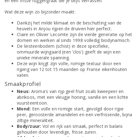
en een frisse ruggengraat die je blijft verrassen.
Wat deze wijn zo bijzonder maakt:
Dankzij het milde klimaat en de beschutting van de
heuvels in Anjou rijpen de druiven hier perfect.
Claire en Olivier Lecomte zijn de vierde generatie op het
domein en werken al sinds 1998 volledig biodynamisch.
De leisteenbodem (schist) in deze specifieke,
ommuurde wijngaard (een ‘clos’) geeft de wijn een
unieke minerale spanning.
Deze wijn krijgt zijn volle, romige textuur door een
rijping van 12 tot 15 maanden op Franse eikenhouten
vaten.
Smaakprofiel
Neus:
Aroma's van rijp geel fruit zoals kweepeer en
abrikoos, met een vleugje honing, vanille en een lichte
vuursteentoon.
Mond:
Een volle en romige start, gevolgd door rijpe
peer, geroosterde amandelen en een verfrissende, bijna
ziltige mineraliteit.
Body/zuur:
Vol en rijk van smaak, perfect in balans
gehouden door levendige, frisse zuren.