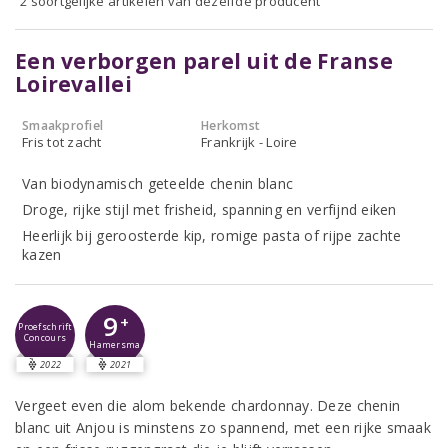
2 soortgelijke artikelen van dezelfde producent
Een verborgen parel uit de Franse
Loirevallei
Smaakprofiel
Herkomst
Fris tot zacht
Frankrijk - Loire
Van biodynamisch geteelde chenin blanc
Droge, rijke stijl met frisheid, spanning en verfijnd eiken
Heerlijk bij geroosterde kip, romige pasta of rijpe zachte
kazen
9
+
Proefschrift
Concours
Hamersma
2022
2021
Vergeet even die alom bekende chardonnay. Deze chenin
blanc uit Anjou is minstens zo spannend, met een rijke smaak