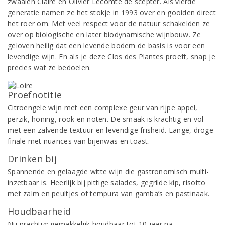
zwaaien Claire en Olivier Lecomte de scepter. Als vierde
generatie namen ze het stokje in 1993 over en gooiden direct
het roer om. Met veel respect voor de natuur schakelden ze
over op biologische en later biodynamische wijnbouw. Ze
geloven heilig dat een levende bodem de basis is voor een
levendige wijn. En als je deze Clos des Plantes proeft, snap je
precies wat ze bedoelen.
Proefnotitie
Citroengele wijn met een complexe geur van rijpe appel,
perzik, honing, rook en noten. De smaak is krachtig en vol
met een zalvende textuur en levendige frisheid. Lange, droge
finale met nuances van bijenwas en toast.
Drinken bij
Spannende en gelaagde witte wijn die gastronomisch multi-
inzetbaar is. Heerlijk bij pittige salades, gegrilde kip, risotto
met zalm en peultjes of tempura van gamba’s en pastinaak.
Houdbaarheid
Nu prachtig; gemakkelijk houdbaar tot 10 jaar na