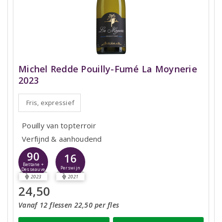
Michel Redde Pouilly-Fumé La Moynerie
2023
Fris, expressief
Pouilly van topterroir
Verfijnd & aanhoudend
90
16
Bettane +
Perswijn
Desseauve
2023
2021
24,50
Vanaf 12 flessen 22,50 per fles