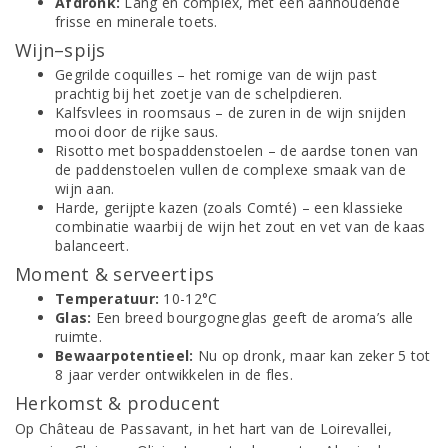
Afdronk:
Lang en complex, met een aanhoudende
frisse en minerale toets.
Wijn–spijs
Gegrilde coquilles – het romige van de wijn past
prachtig bij het zoetje van de schelpdieren.
Kalfsvlees in roomsaus – de zuren in de wijn snijden
mooi door de rijke saus.
Risotto met bospaddenstoelen – de aardse tonen van
de paddenstoelen vullen de complexe smaak van de
wijn aan.
Harde, gerijpte kazen (zoals Comté) – een klassieke
combinatie waarbij de wijn het zout en vet van de kaas
balanceert.
Moment & serveertips
Temperatuur:
10-12°C
Glas:
Een breed bourgogneglas geeft de aroma’s alle
ruimte.
Bewaarpotentieel:
Nu op dronk, maar kan zeker 5 tot
8 jaar verder ontwikkelen in de fles.
Herkomst & producent
Op Château de Passavant, in het hart van de Loirevallei,