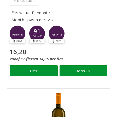
Fris tot zacht
Fris wit uit Piemonte
Mooi bij pasta met vis
91
Perswijn
Perswijn
Falstaff
2024
2024
2022
16,20
Vanaf 12 flessen 14,85 per fles
Fles
Doos (6)