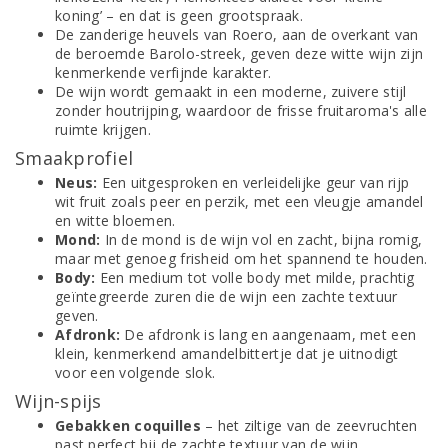
koning’ – en dat is geen grootspraak.
De zanderige heuvels van Roero, aan de overkant van
de beroemde Barolo-streek, geven deze witte wijn zijn
kenmerkende verfijnde karakter.
De wijn wordt gemaakt in een moderne, zuivere stijl
zonder houtrijping, waardoor de frisse fruitaroma's alle
ruimte krijgen.
Smaakprofiel
Neus:
Een uitgesproken en verleidelijke geur van rijp
wit fruit zoals peer en perzik, met een vleugje amandel
en witte bloemen.
Mond:
In de mond is de wijn vol en zacht, bijna romig,
maar met genoeg frisheid om het spannend te houden.
Body:
Een medium tot volle body met milde, prachtig
geïntegreerde zuren die de wijn een zachte textuur
geven.
Afdronk:
De afdronk is lang en aangenaam, met een
klein, kenmerkend amandelbittertje dat je uitnodigt
voor een volgende slok.
Wijn-spijs
Gebakken coquilles
– het ziltige van de zeevruchten
past perfect bij de zachte textuur van de wijn.