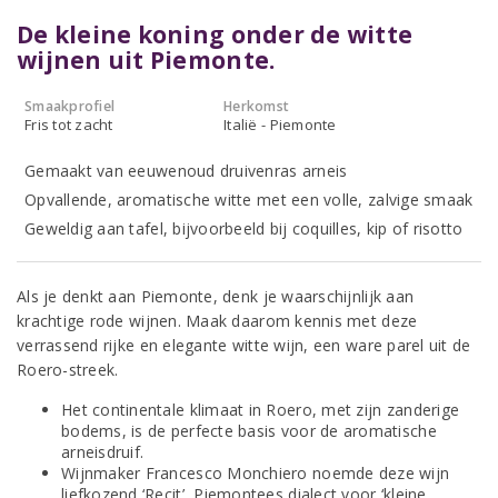
De kleine koning onder de witte
wijnen uit Piemonte.
Smaakprofiel
Herkomst
Fris tot zacht
Italië - Piemonte
Gemaakt van eeuwenoud druivenras arneis
Opvallende, aromatische witte met een volle, zalvige smaak
Geweldig aan tafel, bijvoorbeeld bij coquilles, kip of risotto
Als je denkt aan Piemonte, denk je waarschijnlijk aan
krachtige rode wijnen. Maak daarom kennis met deze
verrassend rijke en elegante witte wijn, een ware parel uit de
Roero-streek.
Het continentale klimaat in Roero, met zijn zanderige
bodems, is de perfecte basis voor de aromatische
arneisdruif.
Wijnmaker Francesco Monchiero noemde deze wijn
liefkozend ‘Recit’, Piemontees dialect voor ‘kleine