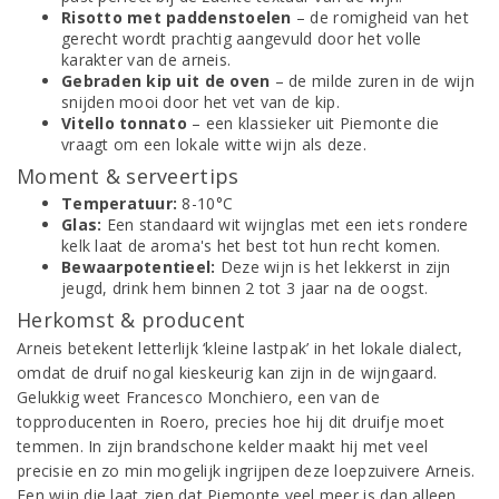
Risotto met paddenstoelen
– de romigheid van het
gerecht wordt prachtig aangevuld door het volle
karakter van de arneis.
Gebraden kip uit de oven
– de milde zuren in de wijn
snijden mooi door het vet van de kip.
Vitello tonnato
– een klassieker uit Piemonte die
vraagt om een lokale witte wijn als deze.
Moment & serveertips
Temperatuur:
8-10°C
Glas:
Een standaard wit wijnglas met een iets rondere
kelk laat de aroma's het best tot hun recht komen.
Bewaarpotentieel:
Deze wijn is het lekkerst in zijn
jeugd, drink hem binnen 2 tot 3 jaar na de oogst.
Herkomst & producent
Arneis betekent letterlijk ‘kleine lastpak’ in het lokale dialect,
omdat de druif nogal kieskeurig kan zijn in de wijngaard.
Gelukkig weet Francesco Monchiero, een van de
topproducenten in Roero, precies hoe hij dit druifje moet
temmen. In zijn brandschone kelder maakt hij met veel
precisie en zo min mogelijk ingrijpen deze loepzuivere Arneis.
Een wijn die laat zien dat Piemonte veel meer is dan alleen