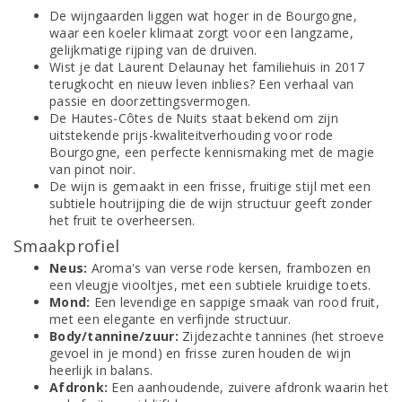
De wijngaarden liggen wat hoger in de Bourgogne,
waar een koeler klimaat zorgt voor een langzame,
gelijkmatige rijping van de druiven.
Wist je dat Laurent Delaunay het familiehuis in 2017
terugkocht en nieuw leven inblies? Een verhaal van
passie en doorzettingsvermogen.
De Hautes-Côtes de Nuits staat bekend om zijn
uitstekende prijs-kwaliteitverhouding voor rode
Bourgogne, een perfecte kennismaking met de magie
van pinot noir.
De wijn is gemaakt in een frisse, fruitige stijl met een
subtiele houtrijping die de wijn structuur geeft zonder
het fruit te overheersen.
Smaakprofiel
Neus:
Aroma's van verse rode kersen, frambozen en
een vleugje viooltjes, met een subtiele kruidige toets.
Mond:
Een levendige en sappige smaak van rood fruit,
met een elegante en verfijnde structuur.
Body/tannine/zuur:
Zijdezachte tannines (het stroeve
gevoel in je mond) en frisse zuren houden de wijn
heerlijk in balans.
Afdronk:
Een aanhoudende, zuivere afdronk waarin het