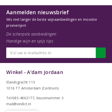
Aanmelden nieuwsbrief
Mis niet langer de beste wijnaanbiedingen en mooiste
proeverijen!
De scherpste aanbiedingen
Handige wijn en spijs tips
Winkel - A’dam Jordaan
Elandsgracht 113
1016 TT Amsterdam (Centrum)
Tel:085-4862177
, keuzenummer 3
mail@vindict.nl