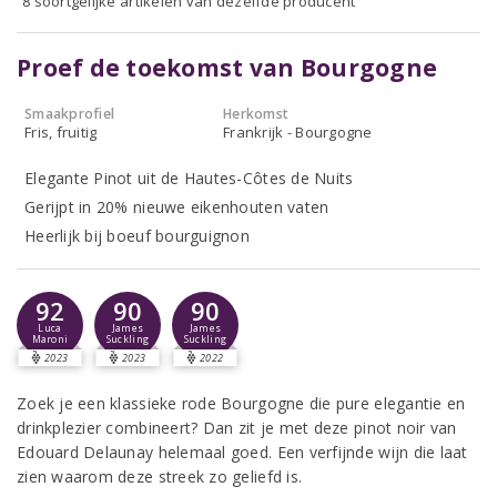
8 soortgelijke artikelen van dezelfde producent
Proef de toekomst van Bourgogne
Smaakprofiel
Herkomst
Fris, fruitig
Frankrijk - Bourgogne
Elegante Pinot uit de Hautes-Côtes de Nuits
Gerijpt in 20% nieuwe eikenhouten vaten
Heerlijk bij boeuf bourguignon
92
90
90
Luca
James
James
Maroni
Suckling
Suckling
2023
2023
2022
Zoek je een klassieke rode Bourgogne die pure elegantie en
drinkplezier combineert? Dan zit je met deze pinot noir van
Edouard Delaunay helemaal goed. Een verfijnde wijn die laat
zien waarom deze streek zo geliefd is.