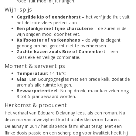
rode fruit mooi blijft hangen.
Wijn–spijs
Gegrilde kip of eendenborst
– het verfijnde fruit vult
het delicate vlees perfect aan.
Een plankje met fijne charcuterie
– de zuren in de
wijn snijden mooi door het vet.
Kalfsoester of varkenshaas
– de wijn is elegant
genoeg om het gerecht niet te overheersen.
Zachte kazen zoals Brie of Camembert
– een
klassieke en veilige combinatie.
Moment & serveertips
Temperatuur:
14-16°C
Glas:
Een Bourgogneglas met een brede kelk, zodat de
aroma's alle ruimte krijgen.
Bewaarpotentieel:
Nu op dronk, maar kan zeker nog
3 tot 5 jaar bewaard worden.
Herkomst & producent
Het verhaal van Edouard Delaunay leest als een roman. Na
decennia van afwezigheid kocht achterkleinzoon Laurent
Delaunay in 2017 het slapende familiehuis terug. Met een
flinke dosis passie en een scherp oog voor kwaliteit heeft hij