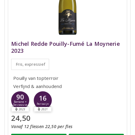
Michel Redde Pouilly-Fumé La Moynerie
2023
Fris, expressief
Pouilly van topterroir
Verfijnd & aanhoudend
90
16
Bettane +
Perswijn
Desseauve
2023
2021
24,50
Vanaf 12 flessen 22,50 per fles