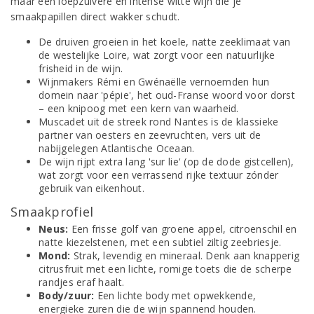
maar een loepzuivere en intense witte wijn die je
smaakpapillen direct wakker schudt.
De druiven groeien in het koele, natte zeeklimaat van
de westelijke Loire, wat zorgt voor een natuurlijke
frisheid in de wijn.
Wijnmakers Rémi en Gwénaëlle vernoemden hun
domein naar 'pépie', het oud-Franse woord voor dorst
– een knipoog met een kern van waarheid.
Muscadet uit de streek rond Nantes is de klassieke
partner van oesters en zeevruchten, vers uit de
nabijgelegen Atlantische Oceaan.
De wijn rijpt extra lang 'sur lie' (op de dode gistcellen),
wat zorgt voor een verrassend rijke textuur zónder
gebruik van eikenhout.
Smaakprofiel
Neus:
Een frisse golf van groene appel, citroenschil en
natte kiezelstenen, met een subtiel ziltig zeebriesje.
Mond:
Strak, levendig en mineraal. Denk aan knapperig
citrusfruit met een lichte, romige toets die de scherpe
randjes eraf haalt.
Body/zuur:
Een lichte body met opwekkende,
energieke zuren die de wijn spannend houden.