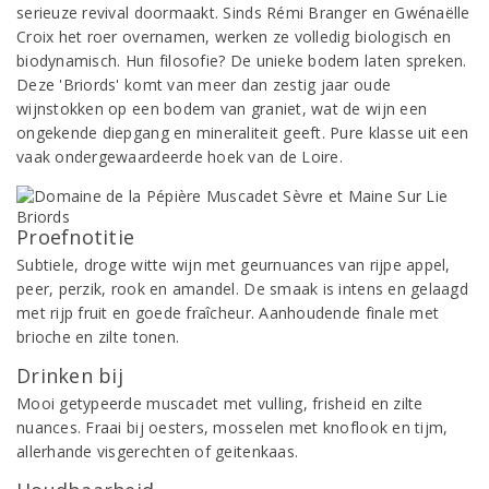
serieuze revival doormaakt. Sinds Rémi Branger en Gwénaëlle
Croix het roer overnamen, werken ze volledig biologisch en
biodynamisch. Hun filosofie? De unieke bodem laten spreken.
Deze 'Briords' komt van meer dan zestig jaar oude
wijnstokken op een bodem van graniet, wat de wijn een
ongekende diepgang en mineraliteit geeft. Pure klasse uit een
vaak ondergewaardeerde hoek van de Loire.
Proefnotitie
Subtiele, droge witte wijn met geurnuances van rijpe appel,
peer, perzik, rook en amandel. De smaak is intens en gelaagd
met rijp fruit en goede fraîcheur. Aanhoudende finale met
brioche en zilte tonen.
Drinken bij
Mooi getypeerde muscadet met vulling, frisheid en zilte
nuances. Fraai bij oesters, mosselen met knoflook en tijm,
allerhande visgerechten of geitenkaas.