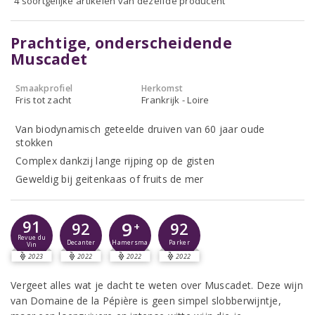
4 soortgelijke artikelen van dezelfde producent
Prachtige, onderscheidende
Muscadet
Smaakprofiel
Herkomst
Fris tot zacht
Frankrijk - Loire
Van biodynamisch geteelde druiven van 60 jaar oude
stokken
Complex dankzij lange rijping op de gisten
Geweldig bij geitenkaas of fruits de mer
91
9
92
92
+
Revue du
Decanter
Parker
Hamersma
Vin
2023
2022
2022
2022
Vergeet alles wat je dacht te weten over Muscadet. Deze wijn
van Domaine de la Pépière is geen simpel slobberwijntje,