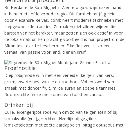
Herkomst & producent
Bij Herdade de São Miguel in Alentejo gaat wijnmaken hand
in hand met liefde voor de regio. Dit familiebedrijf, geleid
door Alexandre Relvas, combineert moderne technieken met
diepgewortelde tradities. Ze maken niet alleen wijnen die
barsten van het karakter, maar zetten zich ook actief in voor
de lokale natuur. Een prachtig voorbeeld is hun project om de
Mirandese ezel te beschermen. Elke fles vertelt zo een
verhaal van passie voor land, dier en druif.
Proefnotitie
Diep robijnrode wijn met een verleidelijke geur van kers,
pruim, zwarte bes, vanille en zoethout. Vol en zwoel van
smaak met donker fruit, milde zuren en soepele tannines.
Roomzachte finale met tonen van toast en cacao.
Drinken bij
Gulle, eikengerijpte rode wijn om zo van te genieten of bij
smaakvolle (grill)gerechten. Heerlijk bij gegrilde
lamskoteletten met zoete aardappelen, pittige couscous met