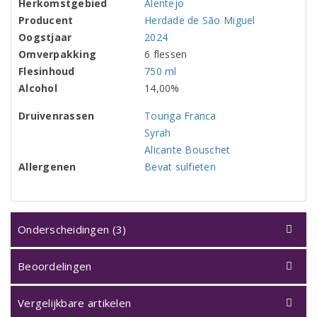
Herkomstgebied
Alentejo
Producent
Herdade de São Miguel
Oogstjaar
2024
Omverpakking
6 flessen
Flesinhoud
750 ml
Alcohol
14,00%
Druivenrassen
Touriga Franca
Syrah
Alicante Bouschet
Allergenen
Bevat sulfieten
Onderscheidingen (3)
Beoordelingen
Vergelijkbare artikelen