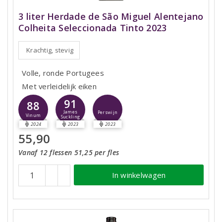
3 liter Herdade de São Miguel Alentejano
Colheita Seleccionada Tinto 2023
Krachtig, stevig
Volle, ronde Portugees
Met verleidelijk eiken
91
88
James
Perswijn
Vinum
Suckling
2024
2023
2023
55,90
Vanaf 12 flessen 51,25 per fles
In winkelwagen