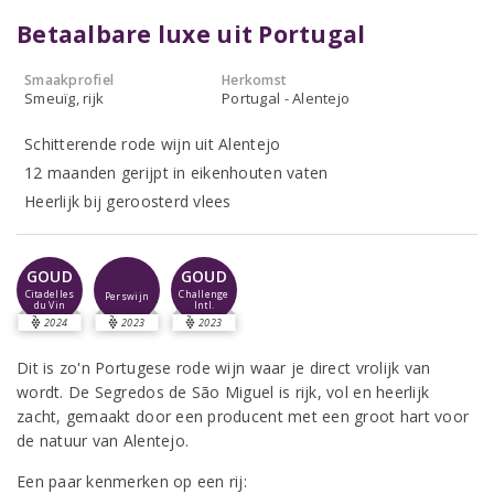
Betaalbare luxe uit Portugal
Smaakprofiel
Herkomst
Smeuïg, rijk
Portugal - Alentejo
Schitterende rode wijn uit Alentejo
12 maanden gerijpt in eikenhouten vaten
Heerlijk bij geroosterd vlees
GOUD
GOUD
Citadelles
Challenge
Perswijn
du Vin
Intl.
2024
2023
2023
Dit is zo'n Portugese rode wijn waar je direct vrolijk van
wordt. De Segredos de São Miguel is rijk, vol en heerlijk
zacht, gemaakt door een producent met een groot hart voor
de natuur van Alentejo.
Een paar kenmerken op een rij: