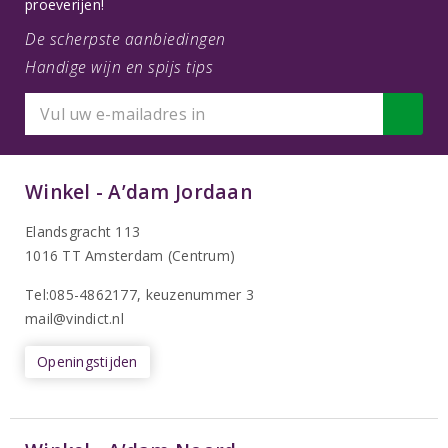
proeverijen!
De scherpste aanbiedingen
Handige wijn en spijs tips
Winkel - A’dam Jordaan
Elandsgracht 113
1016 TT Amsterdam (Centrum)
Tel:085-4862177
, keuzenummer 3
mail@vindict.nl
Openingstijden