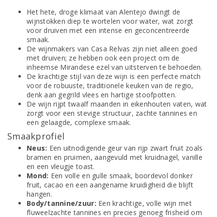
Het hete, droge klimaat van Alentejo dwingt de
wijnstokken diep te wortelen voor water, wat zorgt
voor druiven met een intense en geconcentreerde
smaak.
De wijnmakers van Casa Relvas zijn niet alleen goed
met druiven; ze hebben ook een project om de
inheemse Mirandese ezel van uitsterven te behoeden.
De krachtige stijl van deze wijn is een perfecte match
voor de robuuste, traditionele keuken van de regio,
denk aan gegrild vlees en hartige stoofpotten.
De wijn rijpt twaalf maanden in eikenhouten vaten, wat
zorgt voor een stevige structuur, zachte tannines en
een gelaagde, complexe smaak.
Smaakprofiel
Neus:
Een uitnodigende geur van rijp zwart fruit zoals
bramen en pruimen, aangevuld met kruidnagel, vanille
en een vleugje toast.
Mond:
Een volle en gulle smaak, boordevol donker
fruit, cacao en een aangename kruidigheid die blijft
hangen.
Body/tannine/zuur:
Een krachtige, volle wijn met
fluweelzachte tannines en precies genoeg frisheid om