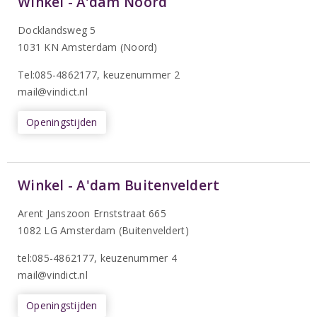
Winkel - A’dam Noord
Docklandsweg 5
1031 KN Amsterdam (Noord)
T
el:085-4862177
, keuzenummer 2
mail@vindict.nl
Openingstijden
Winkel - A'dam Buitenveldert
Arent Janszoon Ernststraat 665
1082 LG Amsterdam (Buitenveldert)
tel:085-4862177
, keuzenummer 4
mail@vindict.nl
Openingstijden