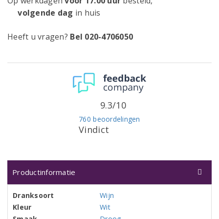
Op werkdagen
voor 17.00 uur
besteld,
volgende dag
in huis
Heeft u vragen?
Bel 020-4706050
9.3/10
760 beoordelingen
Vindict
Productinformatie
Dranksoort
Wijn
Kleur
Wit
Smaak
Droog