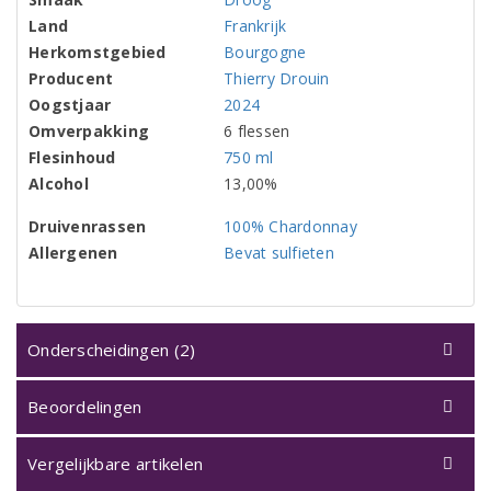
Land
Frankrijk
Herkomstgebied
Bourgogne
Producent
Thierry Drouin
Oogstjaar
2024
Omverpakking
6 flessen
Flesinhoud
750 ml
Alcohol
13,00%
Druivenrassen
100% Chardonnay
Allergenen
Bevat sulfieten
Onderscheidingen (2)
Beoordelingen
Vergelijkbare artikelen