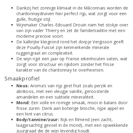
Dankzij het zonnige klimaat in de Mâconnais worden de
chardonnaydruiven hier perfect rijp, wat zorgt voor een
gulle, fruitige stijl.
Wijnmaker Charles-Edouard Drouin nam het stokje over
van zijn vader Thierry en zet de familietraditie met een
moderne precisie voort.
De kalkrijke kleigrond rond het dorpje Vergisson geeft
deze Pouilly-Fuissé zijn kenmerkende minerale
ruggengraat en complexiteit.
De wijn rijpt een jaar op Franse eikenhouten vaten, wat
zorgt voor structuur en rijkdom zonder het frisse
karakter van de chardonnay te overheersen.
Smaakprofiel
Neus:
Aroma’s van rijp geel fruit zoals perzik en
abrikoos, met een vleugje vanille, geroosterde
amandelen en een subtiele mineraliteit.
Mond:
Een volle en romige smaak, mooi in balans door
frisse zuren. Denk aan boterige brioche, rijpe appel en
een hint van citrus.
Body/tannine/zuur:
Rijk en filmend (een zacht,
laagjesachtig gevoel in de mond), met een opwekkende
zuurgraad die de wijn levendig houdt.