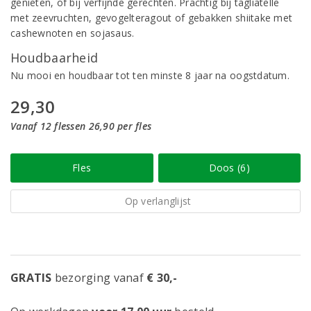
genieten, of bij verfijnde gerechten. Prachtig bij tagliatelle
met zeevruchten, gevogelteragout of gebakken shiitake met
cashewnoten en sojasaus.
Houdbaarheid
Nu mooi en houdbaar tot ten minste 8 jaar na oogstdatum.
29,30
Vanaf 12 flessen 26,90 per fles
Fles
Doos (6)
Op verlanglijst
GRATIS
bezorging vanaf
€ 30,-