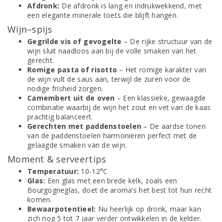
Afdronk:
De afdronk is lang en indrukwekkend, met
een elegante minerale toets die blijft hangen.
Wijn–spijs
Gegrilde vis of gevogelte
– De rijke structuur van de
wijn sluit naadloos aan bij de volle smaken van het
gerecht.
Romige pasta of risotto
– Het romige karakter van
de wijn vult de saus aan, terwijl de zuren voor de
nodige frisheid zorgen.
Camembert uit de oven
– Een klassieke, gewaagde
combinatie waarbij de wijn het zout en vet van de kaas
prachtig balanceert.
Gerechten met paddenstoelen
– De aardse tonen
van de paddenstoelen harmoniëren perfect met de
gelaagde smaken van de wijn.
Moment & serveertips
Temperatuur:
10-12°C
Glas:
Een glas met een brede kelk, zoals een
Bourgogneglas, doet de aroma’s het best tot hun recht
komen.
Bewaarpotentieel:
Nu heerlijk op dronk, maar kan
zich nog 5 tot 7 jaar verder ontwikkelen in de kelder.