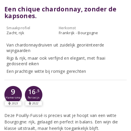
Een chique chardonnay, zonder de
kapsones.
Smaakprofiel
Herkomst
Zacht, rijk
Frankrijk - Bourgogne
Van chardonnaydruiven uit zuidelijk georiënteerde
wijngaarden
Rijp & rijk, maar ook verfijnd en elegant, met fraai
gedoseerd eiken
Een prachtige witte bij romige gerechten
9
16
,5
Hamersma
Perswijn
2023
2022
Deze Pouilly-Fuissé is precies wat je hoopt van een witte
Bourgogne: rijk, gelaagd en perfect in balans. Een wijn die
klasse uitstraalt, maar heerlijk toegankelijk blijft.