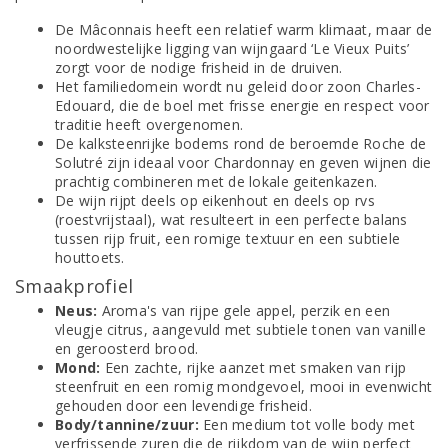
De Mâconnais heeft een relatief warm klimaat, maar de
noordwestelijke ligging van wijngaard ‘Le Vieux Puits’
zorgt voor de nodige frisheid in de druiven.
Het familiedomein wordt nu geleid door zoon Charles-
Edouard, die de boel met frisse energie en respect voor
traditie heeft overgenomen.
De kalksteenrijke bodems rond de beroemde Roche de
Solutré zijn ideaal voor Chardonnay en geven wijnen die
prachtig combineren met de lokale geitenkazen.
De wijn rijpt deels op eikenhout en deels op rvs
(roestvrijstaal), wat resulteert in een perfecte balans
tussen rijp fruit, een romige textuur en een subtiele
houttoets.
Smaakprofiel
Neus:
Aroma's van rijpe gele appel, perzik en een
vleugje citrus, aangevuld met subtiele tonen van vanille
en geroosterd brood.
Mond:
Een zachte, rijke aanzet met smaken van rijp
steenfruit en een romig mondgevoel, mooi in evenwicht
gehouden door een levendige frisheid.
Body/tannine/zuur:
Een medium tot volle body met
verfrissende zuren die de rijkdom van de wijn perfect