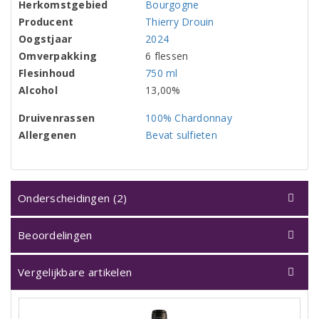
Herkomstgebied
Bourgogne
Producent
Thierry Drouin
Oogstjaar
2024
Omverpakking
6 flessen
Flesinhoud
750 ml
Alcohol
13,00%
Druivenrassen
100% Chardonnay
Allergenen
Bevat sulfieten
Onderscheidingen (2)
Beoordelingen
Vergelijkbare artikelen