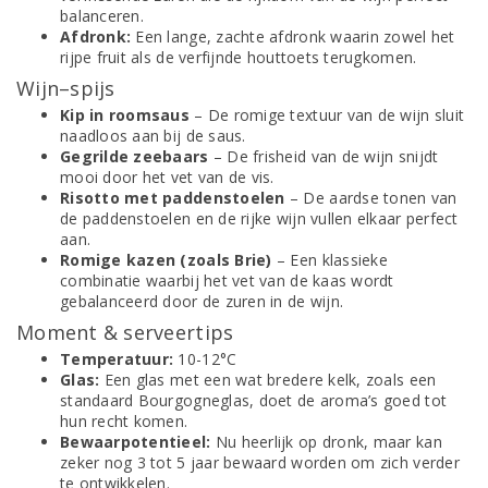
balanceren.
Afdronk:
Een lange, zachte afdronk waarin zowel het
rijpe fruit als de verfijnde houttoets terugkomen.
Wijn–spijs
Kip in roomsaus
– De romige textuur van de wijn sluit
naadloos aan bij de saus.
Gegrilde zeebaars
– De frisheid van de wijn snijdt
mooi door het vet van de vis.
Risotto met paddenstoelen
– De aardse tonen van
de paddenstoelen en de rijke wijn vullen elkaar perfect
aan.
Romige kazen (zoals Brie)
– Een klassieke
combinatie waarbij het vet van de kaas wordt
gebalanceerd door de zuren in de wijn.
Moment & serveertips
Temperatuur:
10-12°C
Glas:
Een glas met een wat bredere kelk, zoals een
standaard Bourgogneglas, doet de aroma’s goed tot
hun recht komen.
Bewaarpotentieel:
Nu heerlijk op dronk, maar kan
zeker nog 3 tot 5 jaar bewaard worden om zich verder
te ontwikkelen.