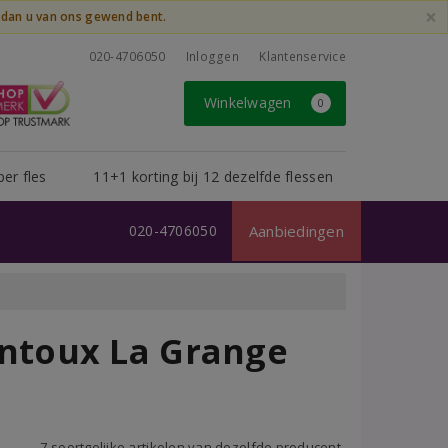
×
t dan u van ons gewend bent.
020-4706050
Inloggen
Klantenservice
Winkelwagen
0
per fles
11+1 korting bij 12 dezelfde flessen
020-4706050
Aanbiedingen
ntoux La Grange
7 soortgelijke artikelen van dezelfde producent