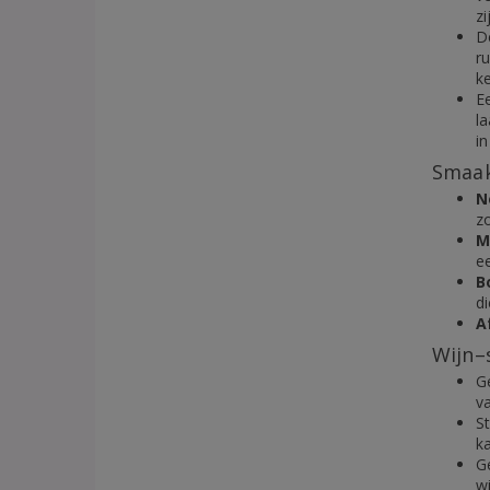
z
D
ru
k
E
l
in
Smaak
N
z
M
ee
B
d
A
Wijn–
G
va
St
k
G
wi