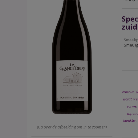
Spec
zuid
Smaakp
Smeuïg,
Ventoux, j
wordt nie
vormen
wijnmak
karakter,
(Ga over de afbeelding om in te zoomen)