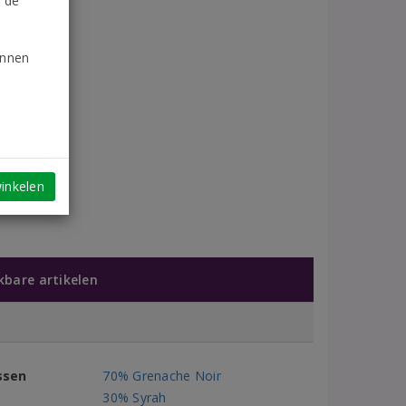
n de
unnen
inkelen
jkbare artikelen
ssen
70% Grenache Noir
30% Syrah