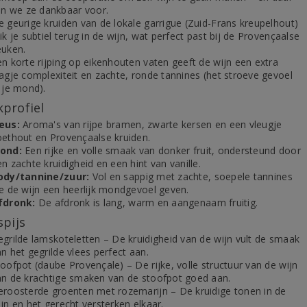
ijn we ze dankbaar voor.
e geurige kruiden van de lokale garrigue (Zuid-Frans kreupelhout)
ik je subtiel terug in de wijn, wat perfect past bij de Provençaalse
euken.
en korte rijping op eikenhouten vaten geeft de wijn een extra
aagje complexiteit en zachte, ronde tannines (het stroeve gevoel
 je mond).
profiel
eus:
Aroma's van rijpe bramen, zwarte kersen en een vleugje
oethout en Provençaalse kruiden.
ond:
Een rijke en volle smaak van donker fruit, ondersteund door
n zachte kruidigheid en een hint van vanille.
ody/tannine/zuur:
Vol en sappig met zachte, soepele tannines
ie de wijn een heerlijk mondgevoel geven.
fdronk:
De afdronk is lang, warm en aangenaam fruitig.
spijs
egrilde lamskoteletten – De kruidigheid van de wijn vult de smaak
n het gegrilde vlees perfect aan.
oofpot (daube Provençale) – De rijke, volle structuur van de wijn
an de krachtige smaken van de stoofpot goed aan.
eroosterde groenten met rozemarijn – De kruidige tonen in de
jn en het gerecht versterken elkaar.