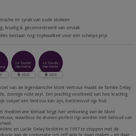
enache en syrah van oude stokken
ig, kruidig & geconcentreerd van smaak
illes bestaan nog: topkwaliteit voor een scherpe prijs
-
Le Guide
Le Guide
Hachette
Hachette
sma
0
2020
2020
voet van de legendarische Mont Ventoux maakt de familie Delay
lle, zonnige rode wijn. Een prachtig voorbeeld van hoe krachtig
ijk soepel een Ventoux kan zijn, barstensvol rijp fruit.
et mediterrane klimaat krijgt hier verkoeling van de Mont
entoux, waardoor de druiven perfect rijp worden met behoud van
isheid.
rédéric en Lucile Delay besloten in 1997 te stoppen met de
erkoop aan de coöperatie om zelf wijn te gaan maken – en daar