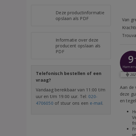
Deze productinformatie
opslaan als PDF
Van gr
Kracht
Trouva
Informatie over deze
producent opslaan als
PDF
9
Hamer
Telefonisch bestellen of een
202
vraag?
Aan de 
Vandaag bereikbaar van 11:00 t/m
deze gu
uur en t/m 19:00 uur. Tel:
020-
en tegel
4706050
of stuur ons een
e-mail
.
H
V
fr
F
v