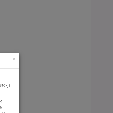
×
 stokje
de
al