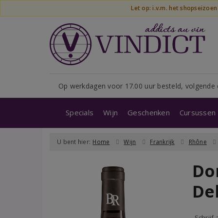
Let op: i.v.m. het shopseizoe
Op werkdagen voor 17.00 uur besteld, volgende 
Specials
Wijn
Geschenken
Cursussen 
U bent hier:
Home
Wijn
Frankrijk
Rhône
Do
De
Schrijf