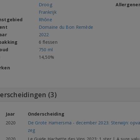
Droog
Allergene
Frankrijk
mstgebied
Rhône
ent
Domaine du Bon Remède
aar
2022
pakking
6 flessen
houd
750 ml
l
14,50%
rken
erscheidingen (3)
Jaar
Onderscheiding
2020
De Grote Hamersma - december 2023: Sterwijn: opval
zeg
2020
Le Guide Hachette des Vins 2023: 1 ster | A sure valu