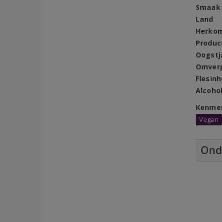
Smaak
Land
Herko
Produc
Oogstj
Omver
Flesin
Alcoho
Kenme
Vegan
Ond