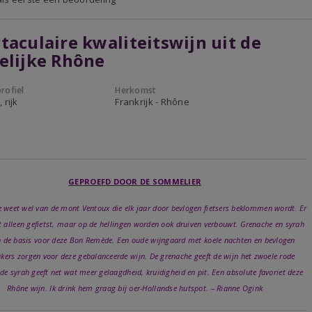
taculaire kwaliteitswijn uit de
elijke Rhône
rofiel
Herkomst
 rijk
Frankrijk - Rhône
GEPROEFD DOOR DE SOMMELIER
e weet wel van de mont Ventoux die elk jaar door bevlogen fietsers beklommen wordt. Er
t alleen gefietst, maar op de hellingen worden ook druiven verbouwt. Grenache en syrah
 de basis voor deze Bon Remède. Een oude wijngaard met koele nachten en bevlogen
ers zorgen voor deze gebalanceerde wijn. De grenache geeft de wijn het zwoele rode
 de syrah geeft net wat meer gelaagdheid, kruidigheid en pit. Een absolute favoriet deze
Rhône wijn. Ik drink hem graag bij oer-Hollandse hutspot. – Rianne Ogink