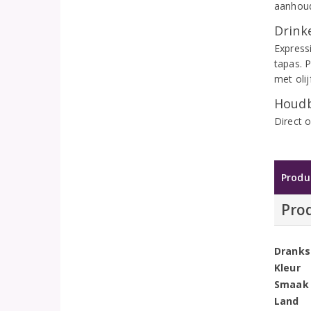
aanhoud
Drinke
Expressi
tapas. P
met olij
Houdb
Direct 
Produ
Pro
Dranks
Kleur
Smaak
Land