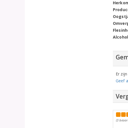
Herko
Produc
Oogstj
Omver
Flesin
Alcoho
Gem
Er zij
Geef a
Verg
(3 beoor