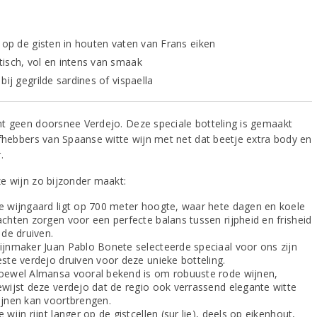
t op de gisten in houten vaten van Frans eiken
isch, vol en intens van smaak
bij gegrilde sardines of vispaella
t geen doorsnee Verdejo. Deze speciale botteling is gemaakt
efhebbers van Spaanse witte wijn met net dat beetje extra body en
.
e wijn zo bijzonder maakt:
e wijngaard ligt op 700 meter hoogte, waar hete dagen en koele
achten zorgen voor een perfecte balans tussen rijpheid en frisheid
 de druiven.
ijnmaker Juan Pablo Bonete selecteerde speciaal voor ons zijn
este verdejo druiven voor deze unieke botteling.
oewel Almansa vooral bekend is om robuuste rode wijnen,
ewijst deze verdejo dat de regio ook verrassend elegante witte
ijnen kan voortbrengen.
 wijn rijpt langer op de gistcellen (sur lie), deels op eikenhout,