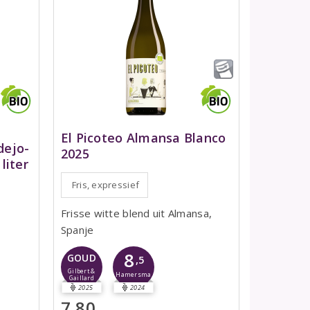
El Picoteo Almansa Blanco
dejo-
2025
liter
Fris, expressief
Frisse witte blend uit Almansa,
Spanje
8
GOUD
,5
Gilbert &
Hamersma
Gaillard
2025
2024
7,80