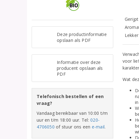
Gerijp
Aromat
Deze productinformatie
Lekker 
opslaan als PDF
Verwach
voor li
Informatie over deze
karakter
producent opslaan als
PDF
Wat dez
D
Telefonisch bestellen of een
n
in
vraag?
W
Vandaag bereikbaar van 10:00 t/m
b
uur en t/m 18:00 uur. Tel:
020-
H
b
4706050
of stuur ons een
e-mail
.
w
De