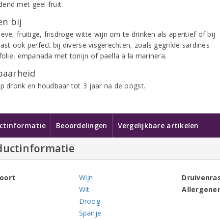
end met geel fruit.
n bij
eve, fruitige, frisdroge witte wijn om te drinken als aperitief of bij
ast ook perfect bij diverse visgerechten, zoals gegrilde sardines
folie, empanada met tonijn of paella a la marinera.
aarheid
op dronk en houdbaar tot 3 jaar na de oogst.
ctinformatie
Beoordelingen
Vergelijkbare artikelen
ductinformatie
oort
Wijn
Druivenra
Wit
Allergene
Droog
Spanje