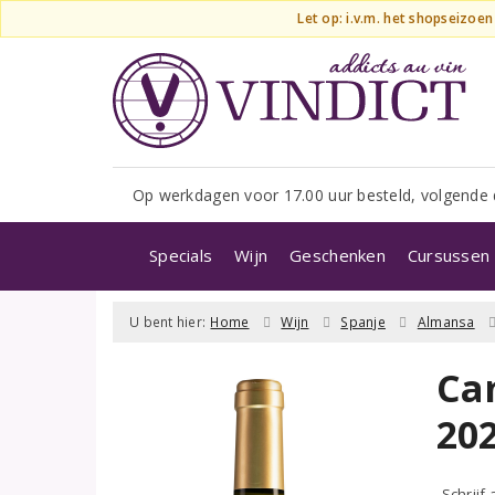
Let op: i.v.m. het shopseizoe
Op werkdagen voor 17.00 uur besteld, volgende 
Specials
Wijn
Geschenken
Cursussen 
U bent hier:
Home
Wijn
Spanje
Almansa
Ca
20
Schrijf