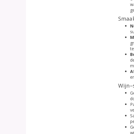
w
g
Smaak
N
su
M
g
te
B
d
m
A
en
Wijn–
Ge
do
P
v
Sa
pe
G
wi