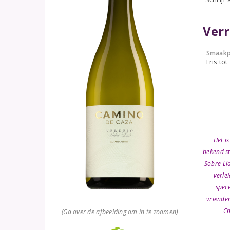
Verr
Smaakp
Fris tot
Het i
bekend st
Sobre Lía
verle
spece
vrienden
Ch
(Ga over de afbeelding om in te zoomen)