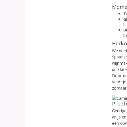
Momen
T
G
b
B
b
Herko
We werk
Spaanse
wijnmak
unieke 
Door de 
Verdejo
zomaar 
Proef
Geurige
anijs e
een opw