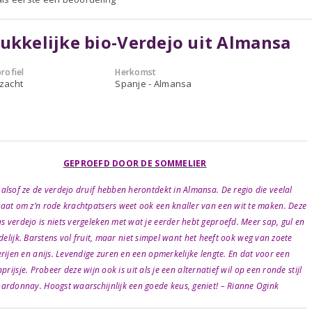
ukkelijke bio-Verdejo uit Almansa
rofiel
Herkomst
 zacht
Spanje - Almansa
GEPROEFD DOOR DE SOMMELIER
s alsof ze de verdejo druif hebben herontdekt in Almansa. De regio die veelal
aat om z’n rode krachtpatsers weet ook een knaller van een wit te maken. Deze
s verdejo is niets vergeleken met wat je eerder hebt geproefd. Meer sap, gul en
idelijk. Barstens vol fruit, maar niet simpel want het heeft ook weg van zoete
rijen en anijs. Levendige zuren en een opmerkelijke lengte. En dat voor een
prijsje. Probeer deze wijn ook is uit als je een alternatief wil op een ronde stijl
ardonnay. Hoogst waarschijnlijk een goede keus, geniet! – Rianne Ogink