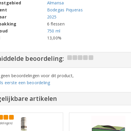
mstgebied
Almansa
ent
Bodegas Piqueras
aar
2025
pakking
6 flessen
houd
750 ml
l
13,00%
iddelde beoordeling:
n geen beoordelingen voor dit product,
ls eerste een beoordeling
elijkbare artikelen
delingen)