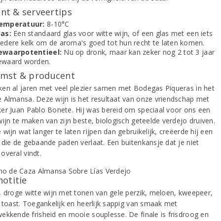
t & serveertips
emperatuur:
8-10°C
las:
Een standaard glas voor witte wijn, of een glas met een iets
redere kelk om de aroma's goed tot hun recht te laten komen.
ewaarpotentieel:
Nu op dronk, maar kan zeker nog 2 tot 3 jaar
ewaard worden.
mst & producent
en al jaren met veel plezier samen met Bodegas Piqueras in het
 Almansa. Deze wijn is het resultaat van onze vriendschap met
er Juan Pablo Bonete. Hij was bereid om speciaal voor ons een
wijn te maken van zijn beste, biologisch geteelde verdejo druiven.
wijn wat langer te laten rijpen dan gebruikelijk, creëerde hij een
 die de gebaande paden verlaat. Een buitenkansje dat je niet
overal vindt.
notitie
, droge witte wijn met tonen van gele perzik, meloen, kweepeer,
n toast. Toegankelijk en heerlijk sappig van smaak met
ekkende frisheid en mooie souplesse. De finale is frisdroog en