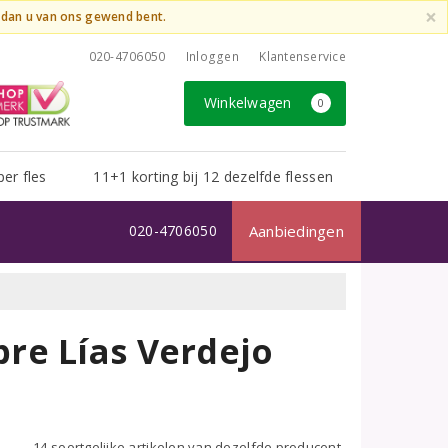
×
t dan u van ons gewend bent.
020-4706050
Inloggen
Klantenservice
Winkelwagen
0
per fles
11+1 korting bij 12 dezelfde flessen
020-4706050
Aanbiedingen
re Lías Verdejo
14 soortgelijke artikelen van dezelfde producent