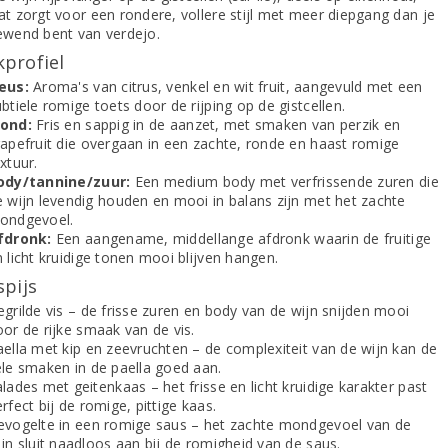
at zorgt voor een rondere, vollere stijl met meer diepgang dan je
ewend bent van verdejo.
profiel
eus:
Aroma's van citrus, venkel en wit fruit, aangevuld met een
btiele romige toets door de rijping op de gistcellen.
ond:
Fris en sappig in de aanzet, met smaken van perzik en
rapefruit die overgaan in een zachte, ronde en haast romige
xtuur.
ody/tannine/zuur:
Een medium body met verfrissende zuren die
e wijn levendig houden en mooi in balans zijn met het zachte
ondgevoel.
fdronk:
Een aangename, middellange afdronk waarin de fruitige
 licht kruidige tonen mooi blijven hangen.
spijs
grilde vis – de frisse zuren en body van de wijn snijden mooi
or de rijke smaak van de vis.
aella met kip en zeevruchten – de complexiteit van de wijn kan de
ele smaken in de paella goed aan.
lades met geitenkaas – het frisse en licht kruidige karakter past
rfect bij de romige, pittige kaas.
evogelte in een romige saus – het zachte mondgevoel van de
jn sluit naadloos aan bij de romigheid van de saus.