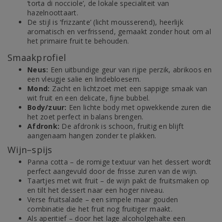
‘torta di nocciole’, de lokale specialiteit van
hazelnoottaart.
De stijl is ‘frizzante’ (licht mousserend), heerlijk
aromatisch en verfrissend, gemaakt zonder hout om al
het primaire fruit te behouden.
Smaakprofiel
Neus:
Een uitbundige geur van rijpe perzik, abrikoos en
een vleugje salie en lindebloesem.
Mond:
Zacht en lichtzoet met een sappige smaak van
wit fruit en een delicate, fijne bubbel.
Body/zuur:
Een lichte body met opwekkende zuren die
het zoet perfect in balans brengen.
Afdronk:
De afdronk is schoon, fruitig en blijft
aangenaam hangen zonder te plakken.
Wijn–spijs
Panna cotta – de romige textuur van het dessert wordt
perfect aangevuld door de frisse zuren van de wijn.
Taartjes met wit fruit – de wijn pakt de fruitsmaken op
en tilt het dessert naar een hoger niveau.
Verse fruitsalade – een simpele maar gouden
combinatie die het fruit nog fruitiger maakt.
Als aperitief – door het lage alcoholgehalte een