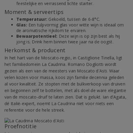
feestelijke en verrassend lichte starter.
Moment & serveertips
Temperatuur:
Gekoeld, tussen de 6-8°C.
Glas:
Een tulpvormig glas voor witte wijn is ideaal om
de aromatische rijkdom te ervaren.
Bewaarpotentieel:
Deze wijn is op zijn best als hij
jong is. Drink hem binnen twee jaar na de oogst.
Herkomst & producent
In het hart van de Moscato-regio, in Castiglione Tinella, ligt
het familiedomein La Caudrina. Romano Dogliotti wordt
gezien als een van de meesters van Moscato d'Asti. Waar
velen kozen voor massa, koos zijn familie decennia geleden
al voor kwaliteit. Ze stopten met de bulkverkoop van druiven
en begonnen zelf te bottelen, met als doel de ware elegantie
van de moscato-druif te laten zien. Dat is gelukt. Ian d'Agata,
dé Italië-expert, noemt La Caudrina niet voor niets een
referentie voor de hele streek.
Proefnotitie