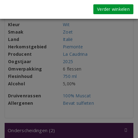
Productinformatie
Verder winkelen
Dranksoort
Asti
Kleur
Wit
Smaak
Zoet
Land
Italië
Herkomstgebied
Piemonte
Producent
La Caudrina
Oogstjaar
2025
Omverpakking
6 flessen
Flesinhoud
750 ml
Alcohol
5,00%
Druivenrassen
100% Muscat
Allergenen
Bevat sulfieten
Onderscheidingen (2)