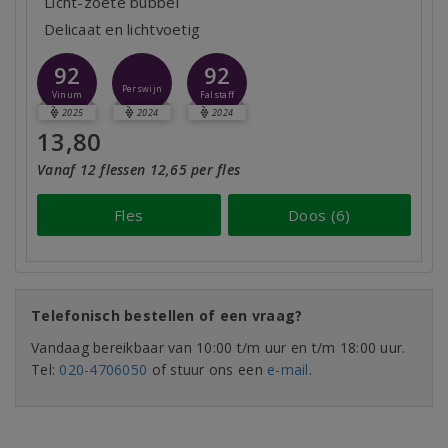
Licht-zoete bubbel
Delicaat en lichtvoetig
92
92
Perswijn
Vinum
Falstaff
2025
2024
2024
13,80
Vanaf 12 flessen 12,65 per fles
Fles
Doos (6)
Telefonisch bestellen of een vraag?
Vandaag bereikbaar van 10:00 t/m uur en t/m 18:00 uur.
Tel:
020-4706050
of stuur ons een
e-mail
.