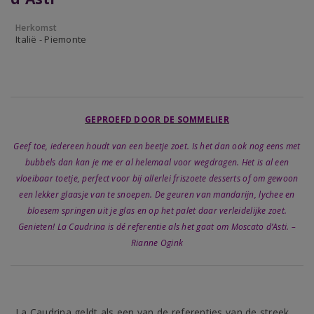
Herkomst
Italië - Piemonte
GEPROEFD DOOR DE SOMMELIER
Geef toe, iedereen houdt van een beetje zoet. Is het dan ook nog eens met
bubbels dan kan je me er al helemaal voor wegdragen. Het is al een
vloeibaar toetje, perfect voor bij allerlei friszoete desserts of om gewoon
een lekker glaasje van te snoepen. De geuren van mandarijn, lychee en
bloesem springen uit je glas en op het palet daar verleidelijke zoet.
Genieten! La Caudrina is dé referentie als het gaat om Moscato d’Asti. –
Rianne Ogink
La Caudrina geldt als een van de referenties van de streek