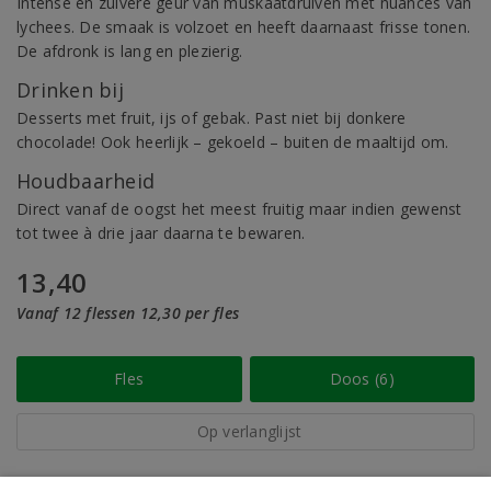
Intense en zuivere geur van muskaatdruiven met nuances van
lychees. De smaak is volzoet en heeft daarnaast frisse tonen.
De afdronk is lang en plezierig.
Drinken bij
Desserts met fruit, ijs of gebak. Past niet bij donkere
chocolade! Ook heerlijk – gekoeld – buiten de maaltijd om.
Houdbaarheid
Direct vanaf de oogst het meest fruitig maar indien gewenst
tot twee à drie jaar daarna te bewaren.
13,40
Vanaf 12 flessen 12,30 per fles
Fles
Doos (6)
Op verlanglijst