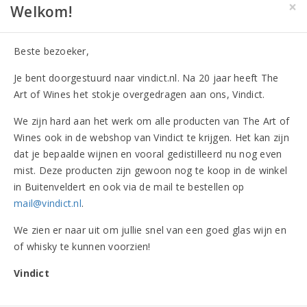
×
Welkom!
GRATIS
bezorging vanaf
€ 30,-
Beste bezoeker,
Op werkdagen
voor 17.00 uur
besteld,
Je bent doorgestuurd naar vindict.nl. Na 20 jaar heeft The
volgende dag
in huis
Art of Wines het stokje overgedragen aan ons, Vindict.
We zijn hard aan het werk om alle producten van The Art of
Heeft u vragen?
Bel 020-4706050
Wines ook in de webshop van Vindict te krijgen. Het kan zijn
dat je bepaalde wijnen en vooral gedistilleerd nu nog even
mist. Deze producten zijn gewoon nog te koop in de winkel
in Buitenveldert en ook via de mail te bestellen op
mail@vindict.nl
.
9.3/10
We zien er naar uit om jullie snel van een goed glas wijn en
760 beoordelingen
of whisky te kunnen voorzien!
Vindict
Vindict