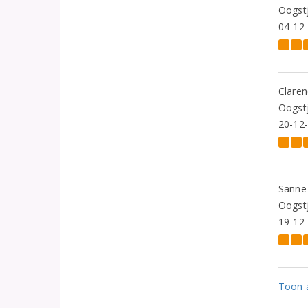
Oogstj
04-12
Clare
Oogstj
20-12
Sanne
Oogstj
19-12
Toon a