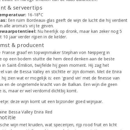
t & serveertips
emperatuur:
16-18°C
las:
Een ruim Bordeaux-glas geeft de wijn de lucht die hij verdient
 alle aroma's vrij te geven.
ewaarpotentieel:
Nu heerlijk op dronk, maar kan zeker nog 5
t 10 jaar verder rijpen in de kelder.
mst & producent
 Franse graaf en topwijnmaker Stephan von Neipperg in
je op een bodem stuitte die hem deed denken aan de beste
 in Saint-Émilion, twijfelde hij geen moment. Hij zag het
el van de Bessa Valley en stichtte er zijn domein. Met de Enira
 hij zien wat er mogelijk is: een 'grand vin' met de finesse van
x en de ongetemde kracht van de Balkan. Een wijn die geen
e is, maar er wel verdomd dichtbij komt.
etje: deze wijn komt uit een bijzonder goed wijnjaar.
notitie
che wijn met kruiden, wat specerijen, rijp rood fruit en licht