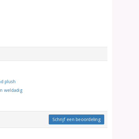
nd plush
n weldadig
Schrijf een beoordeling