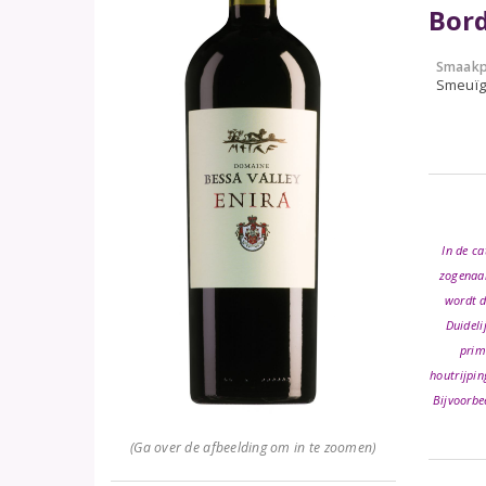
Bord
Smaakp
Smeuïg,
In de ca
zogenaam
wordt d
Duideli
prim
houtrijpin
Bijvoorbe
(Ga over de afbeelding om in te zoomen)