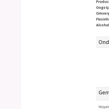
Produc
Oogstj
Omver
Flesin
Alcoho
Ond
Gem
Noyan