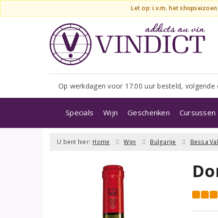
Let op: i.v.m. het shopseizoe
Op werkdagen voor 17.00 uur besteld, volgende 
Specials
Wijn
Geschenken
Cursussen 
U bent hier:
Home
Wijn
Bulgarije
Bessa Val
Do