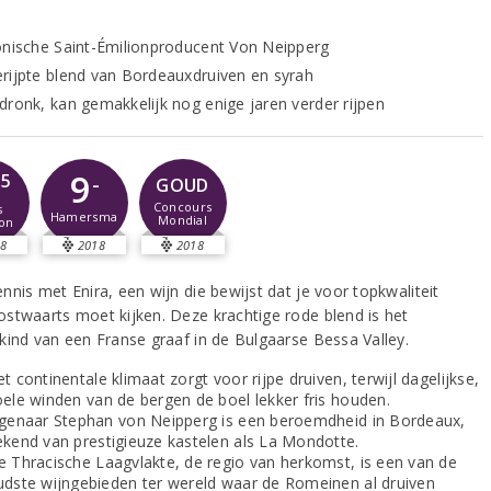
onische Saint-Émilionproducent Von Neipperg
rijpte blend van Bordeauxdruiven en syrah
dronk, kan gemakkelijk nog enige jaren verder rijpen
9
,5
-
GOUD
Concours
s
Hamersma
Mondial
on
8
2018
2018
nis met Enira, een wijn die bewijst dat je voor topkwaliteit
stwaarts moet kijken. Deze krachtige rode blend is het
kind van een Franse graaf in de Bulgaarse Bessa Valley.
t continentale klimaat zorgt voor rijpe druiven, terwijl dagelijkse,
oele winden van de bergen de boel lekker fris houden.
igenaar Stephan von Neipperg is een beroemdheid in Bordeaux,
ekend van prestigieuze kastelen als La Mondotte.
e Thracische Laagvlakte, de regio van herkomst, is een van de
udste wijngebieden ter wereld waar de Romeinen al druiven