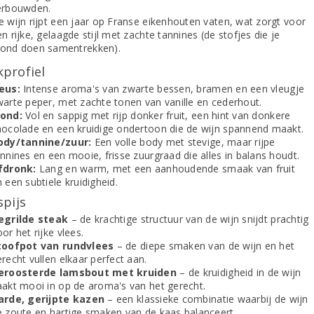
erbouwden.
e wijn rijpt een jaar op Franse eikenhouten vaten, wat zorgt voor
n rijke, gelaagde stijl met zachte tannines (de stofjes die je
ond doen samentrekken).
profiel
eus:
Intense aroma's van zwarte bessen, bramen en een vleugje
warte peper, met zachte tonen van vanille en cederhout.
ond:
Vol en sappig met rijp donker fruit, een hint van donkere
hocolade en een kruidige ondertoon die de wijn spannend maakt.
ody/tannine/zuur:
Een volle body met stevige, maar rijpe
nnines en een mooie, frisse zuurgraad die alles in balans houdt.
fdronk:
Lang en warm, met een aanhoudende smaak van fruit
 een subtiele kruidigheid.
spijs
egrilde steak
– de krachtige structuur van de wijn snijdt prachtig
or het rijke vlees.
toofpot van rundvlees
– de diepe smaken van de wijn en het
recht vullen elkaar perfect aan.
eroosterde lamsbout met kruiden
– de kruidigheid in de wijn
aakt mooi in op de aroma's van het gerecht.
arde, gerijpte kazen
– een klassieke combinatie waarbij de wijn
e zoute en hartige smaken van de kaas balanceert.