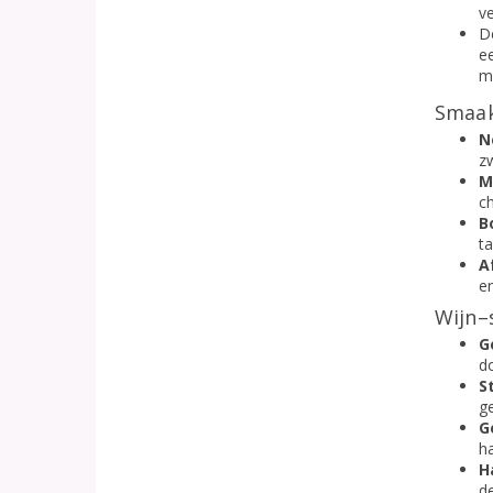
v
D
ee
m
Smaak
N
z
M
c
B
ta
A
en
Wijn–
G
do
S
ge
G
h
H
d