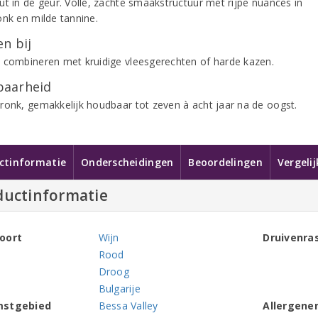
ut in de geur. Volle, zachte smaakstructuur met rijpe nuances in
onk en milde tannine.
n bij
 combineren met kruidige vleesgerechten of harde kazen.
aarheid
ronk, gemakkelijk houdbaar tot zeven à acht jaar na de oogst.
ctinformatie
Onderscheidingen
Beoordelingen
Vergeli
ductinformatie
oort
Wijn
Druivenra
Rood
Droog
Bulgarije
mstgebied
Bessa Valley
Allergene