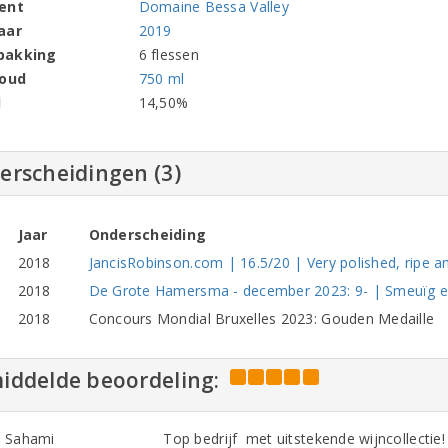
ent
Domaine Bessa Valley
aar
2019
pakking
6 flessen
houd
750 ml
l
14,50%
erscheidingen (3)
Jaar
Onderscheiding
2018
JancisRobinson.com | 16.5/20 | Very polished, ripe a
2018
De Grote Hamersma - december 2023: 9- | Smeuïg e
2018
Concours Mondial Bruxelles 2023: Gouden Medaille
iddelde beoordeling:
 Sahami
Top bedrijf met uitstekende wijncollectie!