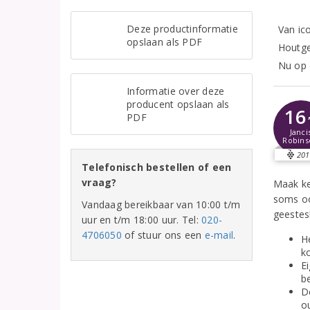
Deze productinformatie
Van ic
opslaan als PDF
Houtge
Nu op 
Informatie over deze
producent opslaan als
16
PDF
Janci
Robins
201
Telefonisch bestellen of een
vraag?
Maak ken
soms oo
Vandaag bereikbaar van 10:00 t/m
geestes
uur en t/m 18:00 uur. Tel:
020-
4706050
of stuur ons een
e-mail
.
He
k
E
b
D
o