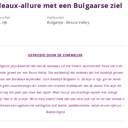
eaux-allure met een Bulgaarse ziel
rofiel
Herkomst
 rijk
Bulgarije - Bessa Valley
GEPROEFD DOOR DE SOMMELIER
tegorie prijs-kwaliteit één van de winnaars uit het Vindict assortiment! Enira red is de
de ‘grand vin’ van Bessa Valley. Een wijnbedrijf dat ondanks dat het duidelijk gerund
oor een Bordeaux wijnmaker, toch duidelijk Bulgaars is. De wijn is rijp, gul en zwoel.
jk geen muurbloempje dit, eerder een stralend middelpunt van de avond. Een wijn die
a nog een paar jaar door kan rijpen. Maar hou je van krachtige wijnen met stevige
g? Dan is dit je wijn. Wil je erbij koken? Denk dan aan alles wat rijk en vol van smaak is.
eld aan een vegetarische wellington met bieten, paddenstoelen, noten en een rijke jus. –
Rianne Ogink