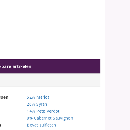
jkbare artikelen
ssen
52% Merlot
26% Syrah
14% Petit Verdot
8% Cabernet Sauvignon
n
Bevat sulfieten