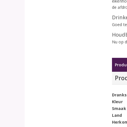
eikenho
de afdr
Drinke
Goed te
Houdb
Nu op d
Produ
Pro
Dranks
Kleur
Smaak
Land
Herko