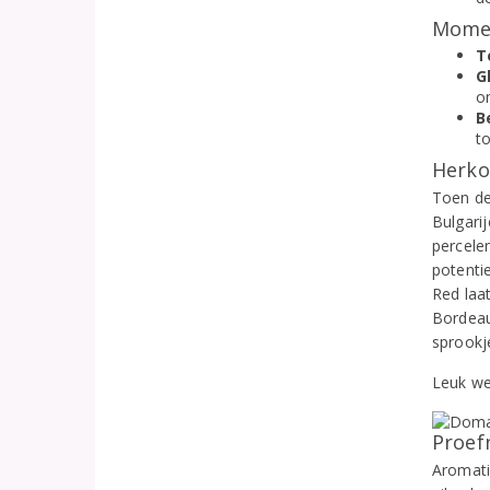
Momen
T
G
om
B
to
Herko
Toen de
Bulgari
percelen
potentie
Red laat
Bordeau
sprookj
Leuk we
Proef
Aromatis