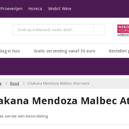
n heeft Post NL het erg druk. Het kan zijn dat uw pakket er langer over doe
Proeverijen
Horeca
Vindict Wine
dag in huis
Gratis verzending vanaf 30 euro
Bestellen 
a
Rood
Chakana Mendoza Malbec Atorrante
akana Mendoza Malbec At
 als eerste een beoordeling