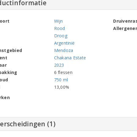
ductinformatie
oort
Wijn
Druivenra
Rood
Allergene
Droog
Argentinië
mstgebied
Mendoza
ent
Chakana Estate
aar
2023
pakking
6 flessen
houd
750 ml
l
13,00%
rken
erscheidingen (1)