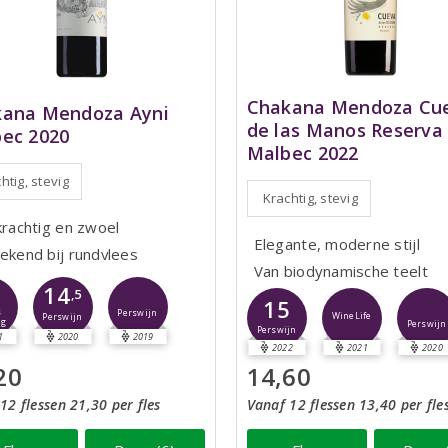
Chakana Mendoza Cu
ana Mendoza Ayni
de las Manos Reserva
ec 2020
Malbec 2022
htig, stevig
Krachtig, stevig
krachtig en zwoel
Elegante, moderne stijl
tekend bij rundvlees
Van biodynamische teelt
2
14
,5
15
s
Perswijn
WineLife
Perswijn
ng
Perswijn
Perswijn
1
2020
2019
2022
2021
2020
20
14,60
12 flessen 21,30 per fles
Vanaf 12 flessen 13,40 per fle