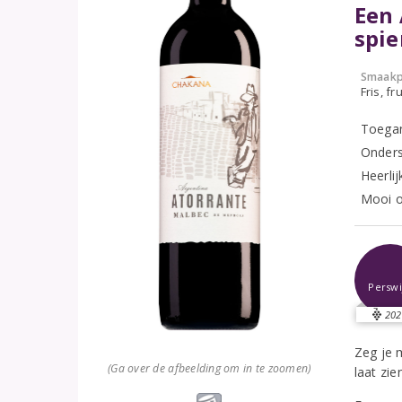
Een 
spie
Smaakp
Fris, fru
Toegan
Onders
Heerli
Mooi o
Perswi
202
Zeg je 
(Ga over de afbeelding om in te zoomen)
laat zie