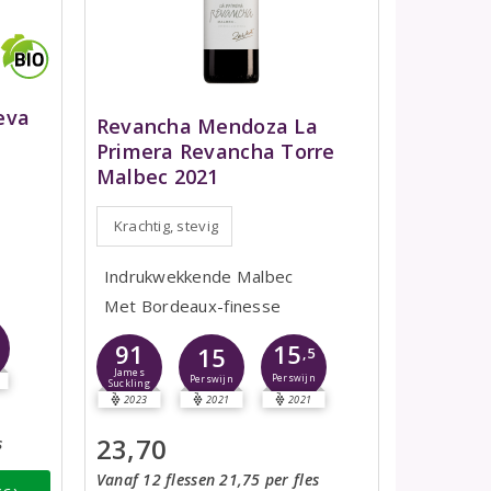
eva
Revancha Mendoza La
Primera Revancha Torre
Malbec 2021
Krachtig, stevig
Indrukwekkende Malbec
Met Bordeaux-finesse
91
15
15
,5
James
Perswijn
Perswijn
Suckling
2023
2021
2021
23,70
s
Vanaf 12 flessen 21,75 per fles