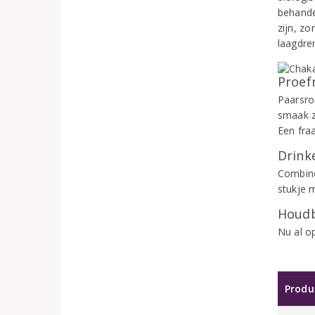
behande
zijn, z
laagdre
Proef
Paarsro
smaak z
Een fra
Drinke
Combine
stukje m
Houdb
Nu al op
Produ