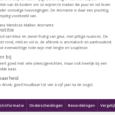
len van de bodem om zo wijnen te maken die puur en vol leven
onder onnodige toevoegingen. De Atorrante is daar een prachtig,
mpelig voorbeeld van.
notitie
od van kleur en zwoel fruitig van geur, met pittige nuances. De
et rond, mild en vol in, de afdronk is aromatisch en aanhoudend.
aie evenwichtige rode wijn met lengte en souplesse.
n bij
ert goed met vele (vlees)gerechten, maar ook heerlijk bij een
ilde kaas.
aarheid
 dronk; goed houdbaar tot vier à vijf jaar na de oogst.
ctinformatie
Onderscheidingen
Beoordelingen
Vergeli