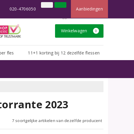
×
t dan u van ons gewend bent.
020-4706050
Aanbiedingen
020-4706050
Inloggen
Klantenservice
Winkelwagen
0
per fles
11+1 korting bij 12 dezelfde flessen
orrante 2023
7 soortgelijke artikelen van dezelfde producent