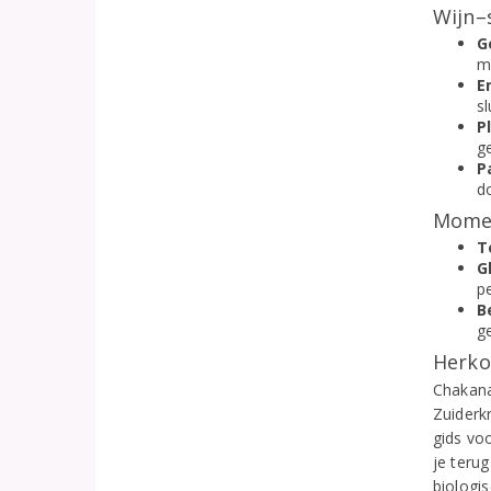
Wijn–
G
m
E
sl
P
g
P
do
Momen
T
G
pe
B
g
Herko
Chakana
Zuiderk
gids vo
je terug
biologis