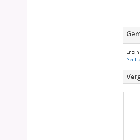
Gem
Er zij
Geef a
Verg