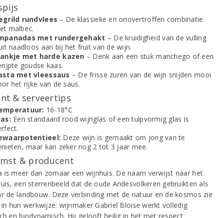
spijs
egrild rundvlees
– De klassieke en onovertroffen combinatie
et malbec.
mpanadas met rundergehakt
– De kruidigheid van de vulling
uit naadloos aan bij het fruit van de wijn.
lankje met harde kazen
– Denk aan een stuk manchego of een
erijpte goudse kaas.
asta met vleessaus
– De frisse zuren van de wijn snijden mooi
or het rijke van de saus.
t & serveertips
emperatuur:
16-18°C
las:
Een standaard rood wijnglas of een tulpvormig glas is
rfect.
ewaarpotentieel:
Deze wijn is gemaakt om jong van te
enieten, maar kan zeker nog 2 tot 3 jaar mee.
mst & producent
 is meer dan zomaar een wijnhuis. De naam verwijst naar het
ruis, een sterrenbeeld dat de oude Andesvolkeren gebruikten als
or de landbouw. Deze verbinding met de natuur en de kosmos zie
 in hun werkwijze: wijnmaker Gabriel Bloise werkt volledig
ch en biodynamisch. Hij gelooft heilig in het met respect