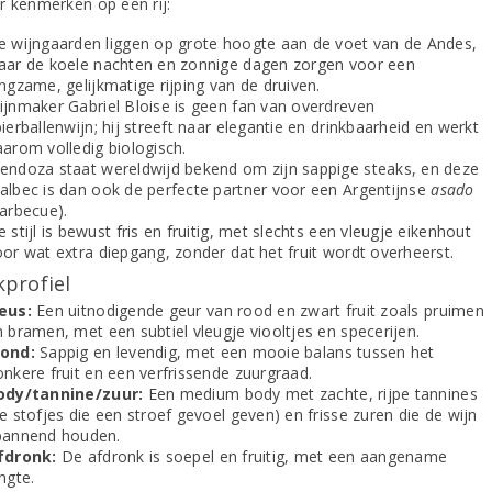
r kenmerken op een rij:
e wijngaarden liggen op grote hoogte aan de voet van de Andes,
aar de koele nachten en zonnige dagen zorgen voor een
ngzame, gelijkmatige rijping van de druiven.
ijnmaker Gabriel Bloise is geen fan van overdreven
ierballenwijn; hij streeft naar elegantie en drinkbaarheid en werkt
aarom volledig biologisch.
endoza staat wereldwijd bekend om zijn sappige steaks, en deze
albec is dan ook de perfecte partner voor een Argentijnse
asado
barbecue).
 stijl is bewust fris en fruitig, met slechts een vleugje eikenhout
oor wat extra diepgang, zonder dat het fruit wordt overheerst.
profiel
eus:
Een uitnodigende geur van rood en zwart fruit zoals pruimen
 bramen, met een subtiel vleugje viooltjes en specerijen.
ond:
Sappig en levendig, met een mooie balans tussen het
onkere fruit en een verfrissende zuurgraad.
ody/tannine/zuur:
Een medium body met zachte, rijpe tannines
e stofjes die een stroef gevoel geven) en frisse zuren die de wijn
pannend houden.
fdronk:
De afdronk is soepel en fruitig, met een aangename
ngte.