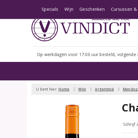
Let op: i.v.m. het shopseizoe
Specials
Wijn
Geschenken
Cursussen & 
Op werkdagen voor 17.00 uur besteld, volgende 
U bent hier:
Home
Wijn
Argentinië
Mendoz
Ch
Schrijf