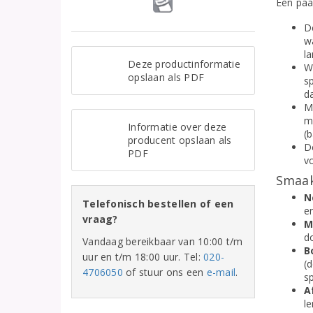
Een paa
D
w
la
Deze productinformatie
W
opslaan als PDF
sp
d
M
m
Informatie over deze
(
producent opslaan als
De
PDF
v
Smaak
N
Telefonisch bestellen of een
en
vraag?
M
d
Vandaag bereikbaar van 10:00 t/m
B
uur en t/m 18:00 uur. Tel:
020-
(d
4706050
of stuur ons een
e-mail
.
s
A
le