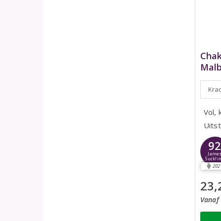
Chak
Malb
Krac
Vol, 
Uits
9
Jame
Suckli
202
23,
Vanaf 