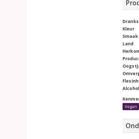
Pro
Dranks
Kleur
Smaak
Land
Herko
Produc
Oogstj
Omver
Flesin
Alcoho
Kenme
Vegan
Ond