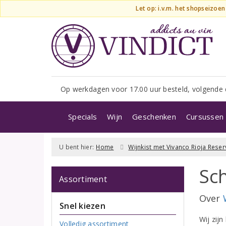
Let op: i.v.m. het shopseizoe
Op werkdagen voor 17.00 uur besteld, volgende 
Specials
Wijn
Geschenken
Cursussen 
U bent hier:
Home
Wijnkist met Vivanco Rioja Reser
Sch
Assortiment
Over
Snel kiezen
Wij zijn
Volledig assortiment