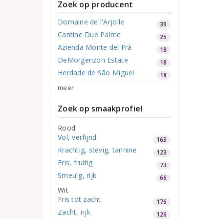
Zoek op producent
Domaine de l'Arjolle
39
Cantine Due Palme
25
Azienda Monte del Frà
18
DeMorgenzon Estate
18
Herdade de São Miguel
18
meer
Zoek op smaakprofiel
Rood
Vol, verfijnd
163
Krachtig, stevig, tannine
123
Fris, fruitig
73
Smeuïg, rijk
66
Wit
Fris tot zacht
176
Zacht, rijk
126