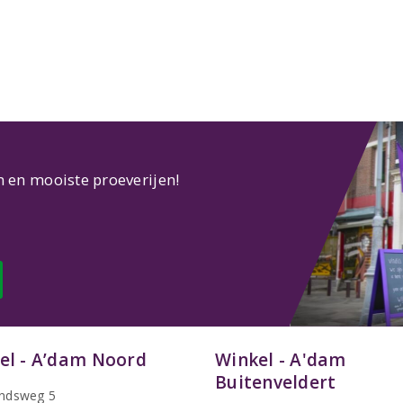
n en mooiste proeverijen!
el - A’dam Noord
Winkel - A'dam
Buitenveldert
ndsweg 5