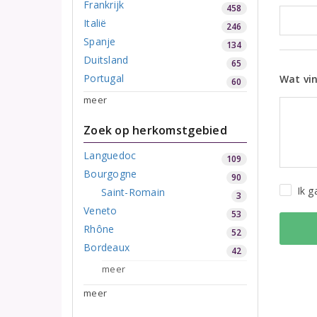
Frankrijk
458
Italië
246
Spanje
134
Duitsland
65
Portugal
Wat vin
60
meer
Zoek op herkomstgebied
Languedoc
109
Bourgogne
90
Ik 
Saint-Romain
3
Veneto
53
Rhône
52
Bordeaux
42
meer
meer