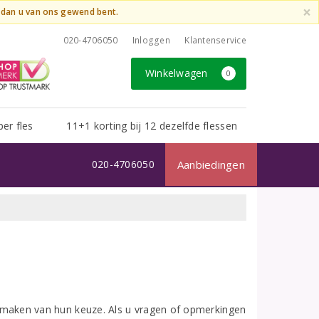
×
t dan u van ons gewend bent.
020-4706050
Inloggen
Klantenservice
Winkelwagen
0
per fles
11+1 korting bij 12 dezelfde flessen
020-4706050
Aanbiedingen
het maken van hun keuze. Als u vragen of opmerkingen