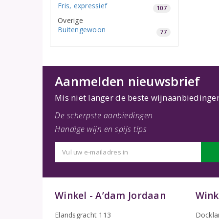
Fris, expressief
107
Overige
Buitengewoon
77
Aanmelden nieuwsbrief
Mis niet langer de beste wijnaanbiedinge
De scherpste aanbiedingen
Handige wijn en spijs tips
Winkel - A’dam Jordaan
Wink
Elandsgracht 113
Dockla