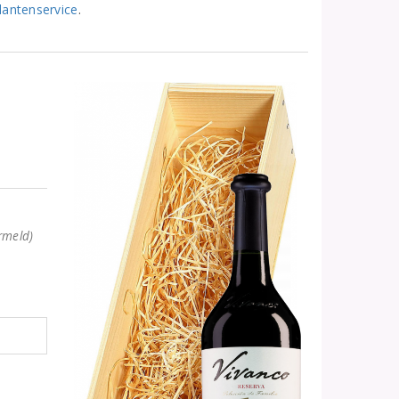
lantenservice
.
rmeld)