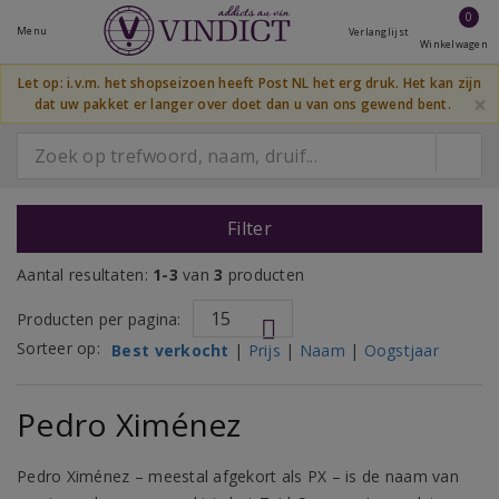
0
Menu
Verlanglijst
Winkelwagen
Let op: i.v.m. het shopseizoen heeft Post NL het erg druk. Het kan zijn
×
dat uw pakket er langer over doet dan u van ons gewend bent.
Filter
Aantal resultaten:
1-3
van
3
producten
Producten per pagina:
Sorteer op:
Best verkocht
|
Prijs
|
Naam
|
Oogstjaar
Pedro Ximénez
Pedro Ximénez – meestal afgekort als PX – is de naam van