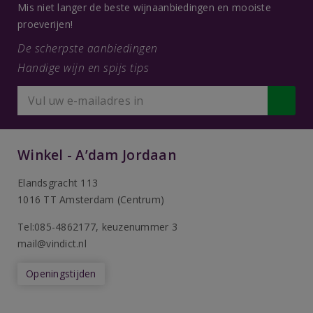
Mis niet langer de beste wijnaanbiedingen en mooiste
proeverijen!
De scherpste aanbiedingen
Handige wijn en spijs tips
Winkel - A’dam Jordaan
Elandsgracht 113
1016 TT Amsterdam (Centrum)
Tel:085-4862177
, keuzenummer 3
mail@vindict.nl
Openingstijden