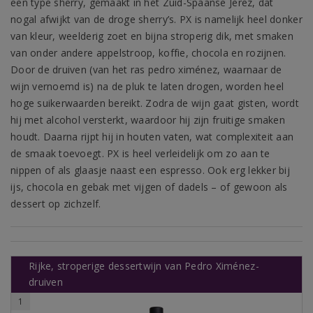
een type sherry, gemaakt in het Zuid-Spaanse Jerez, dat
nogal afwijkt van de droge sherry’s. PX is namelijk heel donker
van kleur, weelderig zoet en bijna stroperig dik, met smaken
van onder andere appelstroop, koffie, chocola en rozijnen.
Door de druiven (van het ras pedro ximénez, waarnaar de
wijn vernoemd is) na de pluk te laten drogen, worden heel
hoge suikerwaarden bereikt. Zodra de wijn gaat gisten, wordt
hij met alcohol versterkt, waardoor hij zijn fruitige smaken
houdt. Daarna rijpt hij in houten vaten, wat complexiteit aan
de smaak toevoegt. PX is heel verleidelijk om zo aan te
nippen of als glaasje naast een espresso. Ook erg lekker bij
ijs, chocola en gebak met vijgen of dadels – of gewoon als
dessert op zichzelf.
Rijke, stroperige dessertwijn van Pedro Ximénez-
druiven
1