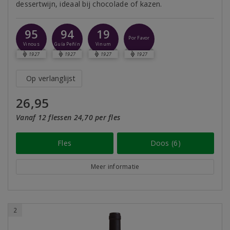
dessertwijn, ideaal bij chocolade of kazen.
95
94
19
Por Favor
Vinous
Guía Peñín
Vinum
1927
1927
1927
1927
Op verlanglijst
26,95
Vanaf 12 flessen 24,70 per fles
Fles
Doos (6)
Meer informatie
2