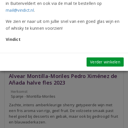
in Buitenveldert en ook via de mail te bestellen op
mail@vindict.nl
.
We zien er naar uit om jullie snel van een goed glas wijn en
of whisky te kunnen voorzien!
Vindict
Verder winkelen
Alvear Montilla-Moriles Pedro Ximénez de
Añada halve fles 2023
Herkomst
Spanje - Montilla-Moriles
Zachte, intens amberkleurige sherry getypeerde wijn met
een fris aroma van rijp, geel fruit. De volzoete smaak past
heel goed bij desserts en gebak, maar ook bij gedroogd fruit
en blauwaderkazen.