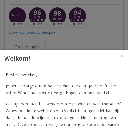
96
94
98
Perswijn
Wine
Wine
Parker
Enthusiast
Enthusiast
1927
1927
1927
1927
Toon meer
onderscheidingen
Op verlanglijst
×
Welkom!
21,35
Vanaf 12 flessen 19,60 per fles
Beste bezoeker,
Fles
Doos (6)
Je bent doorgestuurd naar vindict.nl. Na 20 jaar heeft The
Art of Wines het stokje overgedragen aan ons, Vindict.
Meer informatie
We zijn hard aan het werk om alle producten van The Art of
Wines ook in de webshop van Vindict te krijgen. Het kan zijn
dat je bepaalde wijnen en vooral gedistilleerd nu nog even
3
mist. Deze producten zijn gewoon nog te koop in de winkel