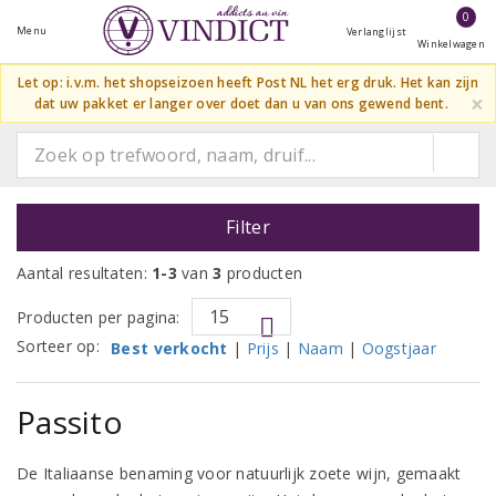
0
Menu
Verlanglijst
Winkelwagen
Let op: i.v.m. het shopseizoen heeft Post NL het erg druk. Het kan zijn
×
dat uw pakket er langer over doet dan u van ons gewend bent.
Filter
Aantal resultaten:
1-3
van
3
producten
Producten per pagina:
Sorteer op:
Best verkocht
|
Prijs
|
Naam
|
Oogstjaar
Passito
De Italiaanse benaming voor natuurlijk zoete wijn, gemaakt