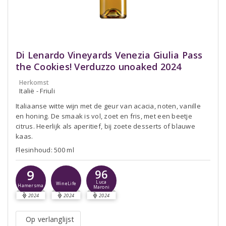
Di Lenardo Vineyards Venezia Giulia Pass
the Cookies! Verduzzo unoaked 2024
Herkomst
Italië - Friuli
Italiaanse witte wijn met de geur van acacia, noten, vanille
en honing. De smaak is vol, zoet en fris, met een beetje
citrus. Heerlijk als aperitief, bij zoete desserts of blauwe
kaas.
Flesinhoud: 500 ml
9
96
Luca
WineLife
Hamersma
Maroni
2024
2024
2024
Op verlanglijst