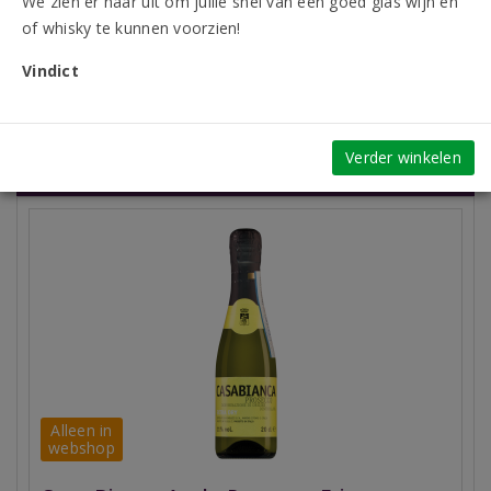
We zien er naar uit om jullie snel van een goed glas wijn en
Vegan
Borrel wijn
Budgetvriendelijke wijn
of whisky te kunnen voorzien!
Feestelijke bubbel
Fris fruitige bubbel
Vindict
Beoordelingen
Verder winkelen
Vergelijkbare artikelen
Alleen in
webshop