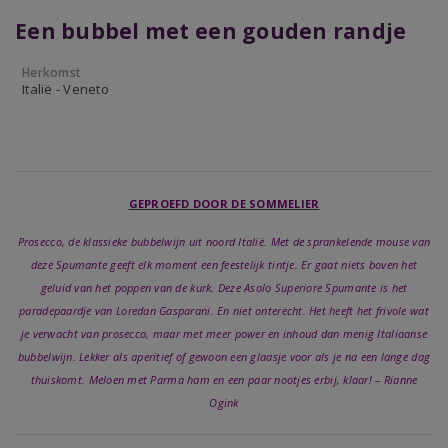
Een bubbel met een gouden randje
Herkomst
Italië - Veneto
GEPROEFD DOOR DE SOMMELIER
Prosecco, de klassieke bubbelwijn uit noord Italië. Met de sprankelende mouse van
deze Spumante geeft elk moment een feestelijk tintje. Er gaat niets boven het
geluid van het poppen van de kurk. Deze Asolo Superiore Spumante is het
paradepaardje van Loredan Gasparani. En niet onterecht. Het heeft het frivole wat
je verwacht van prosecco, maar met meer power en inhoud dan menig Italiaanse
bubbelwijn. Lekker als aperitief of gewoon een glaasje voor als je na een lange dag
thuiskomt. Meloen met Parma ham en een paar nootjes erbij, klaar! – Rianne
Ogink