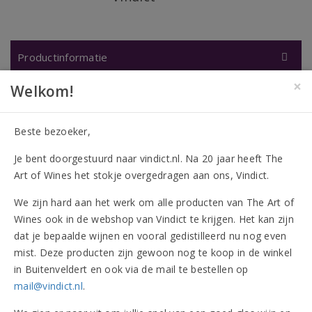
Productinformatie
×
Welkom!
Dranksoort
Prosecco
Kleur
Wit
Smaak
Droog
Beste bezoeker,
Land
Italië
Herkomstgebied
Veneto
Je bent doorgestuurd naar vindict.nl. Na 20 jaar heeft The
Producent
Azienda Venegazzu
Art of Wines het stokje overgedragen aan ons, Vindict.
Omverpakking
6 flessen
We zijn hard aan het werk om alle producten van The Art of
Flesinhoud
750 ml
Wines ook in de webshop van Vindict te krijgen. Het kan zijn
Alcohol
11,00%
dat je bepaalde wijnen en vooral gedistilleerd nu nog even
Druivenrassen
100% Glera
mist. Deze producten zijn gewoon nog te koop in de winkel
Allergenen
Bevat sulfieten
in Buitenveldert en ook via de mail te bestellen op
mail@vindict.nl
.
Kenmerken