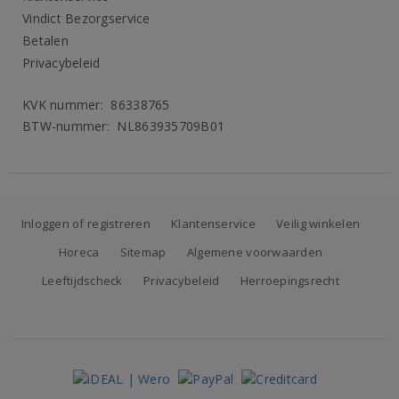
Vindict Bezorgservice
Betalen
Privacybeleid
KVK nummer: 86338765
BTW-nummer: NL863935709B01
Inloggen of registreren
Klantenservice
Veilig winkelen
Horeca
Sitemap
Algemene voorwaarden
Leeftijdscheck
Privacybeleid
Herroepingsrecht