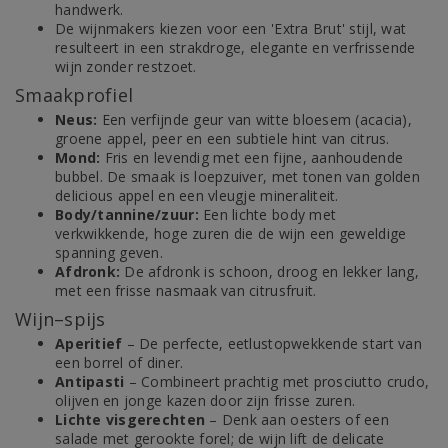
handwerk.
De wijnmakers kiezen voor een 'Extra Brut' stijl, wat
resulteert in een strakdroge, elegante en verfrissende
wijn zonder restzoet.
Smaakprofiel
Neus:
Een verfijnde geur van witte bloesem (acacia),
groene appel, peer en een subtiele hint van citrus.
Mond:
Fris en levendig met een fijne, aanhoudende
bubbel. De smaak is loepzuiver, met tonen van golden
delicious appel en een vleugje mineraliteit.
Body/tannine/zuur:
Een lichte body met
verkwikkende, hoge zuren die de wijn een geweldige
spanning geven.
Afdronk:
De afdronk is schoon, droog en lekker lang,
met een frisse nasmaak van citrusfruit.
Wijn–spijs
Aperitief
– De perfecte, eetlustopwekkende start van
een borrel of diner.
Antipasti
– Combineert prachtig met prosciutto crudo,
olijven en jonge kazen door zijn frisse zuren.
Lichte visgerechten
– Denk aan oesters of een
salade met gerookte forel; de wijn lift de delicate