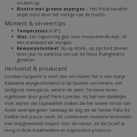
smaken op.
Risotto met groene asperges
– Het frisse karakter
snijdt mooi door het romige van de risotto.
Moment & serveertips
Temperatuur:
6-8°C
Glas:
Een tulpvormig glas voor mousserende wijn, of
een standaard wit wijnglas.
Bewaarpotentieel:
Nu op dronk, op zijn best binnen
twee jaar na aankoop om van de frisse fruitigheid te
genieten.
Herkomst & producent
Loredan Gasparini is meer dan een naam; het is een stukje
Italiaanse wijngeschiedenis in de heuvels van Veneto. Het
landgoed, Venegazzù, werd in de jaren '50 nieuw leven
ingeblazen door graaf Piero Loredan. Hij had een duidelijke
visie: wijnen van topkwaliteit maken die het unieke terroir van
Asolo weerspiegelen. Vandaag de dag zet de familie Palla die
traditie met passie voort. Ze combineren moderne technieken
met diepgeworteld respect voor de natuur, en dat proef je
terug in deze kraakheldere en expressieve prosecco.