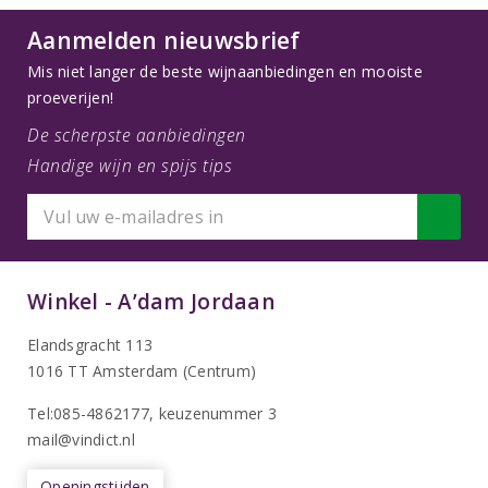
Aanmelden nieuwsbrief
Mis niet langer de beste wijnaanbiedingen en mooiste
proeverijen!
De scherpste aanbiedingen
Handige wijn en spijs tips
Winkel - A’dam Jordaan
Elandsgracht 113
1016 TT Amsterdam (Centrum)
Tel:085-4862177
, keuzenummer 3
mail@vindict.nl
Openingstijden