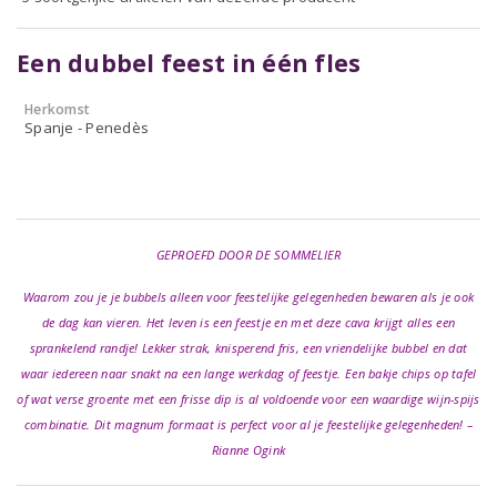
Een dubbel feest in één fles
Herkomst
Spanje - Penedès
GEPROEFD DOOR DE SOMMELIER
Waarom zou je je bubbels alleen voor feestelijke gelegenheden bewaren als je ook
de dag kan vieren. Het leven is een feestje en met deze cava krijgt alles een
sprankelend randje! Lekker strak, knisperend fris, een vriendelijke bubbel en dat
waar iedereen naar snakt na een lange werkdag of feestje. Een bakje chips op tafel
of wat verse groente met een frisse dip is al voldoende voor een waardige wijn-spijs
combinatie. Dit magnum formaat is perfect voor al je feestelijke gelegenheden! –
Rianne Ogink