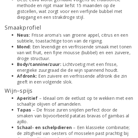
methode en rijpt maar liefst 15 maanden op de
gistcellen, wat zorgt voor een verfijnde bubbel met
diepgang en een strakdroge stijl.
Smaakprofiel
Neus:
Frisse aroma's van groene appel, citrus en een
subtiele, toastachtige toon van de rijping.
Mond:
Een levendige en verfrissende smaak met tonen
van wit fruit, een fijne mousse (bubbel) en een zuivere,
droge structuur.
Body/tannine/zuur:
Lichtvoetig met een frisse,
energieke zuurgraad die de wijn spannend houdt.
Afdronk:
Een zuivere en verfrissende afdronk die zin
geeft in een volgende slok.
Wijn–spijs
Aperitief
– Ideaal om de eetlust op te wekken met een
schaaltje olijven of amandelen.
Tapas
– De frisse zuren snijden perfect door de
smaken van bijvoorbeeld patatas bravas of gambas al
ajillo.
Schaal- en schelpdieren
– Een klassieke combinatie;
de ziltigheid van oesters of mosselen past prachtig bij