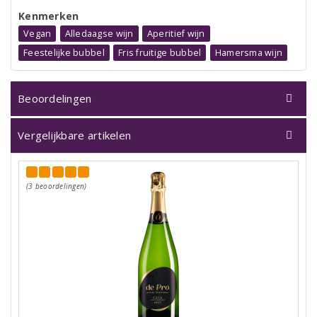
Kenmerken
Vegan
Alledaagse wijn
Aperitief wijn
Feestelijke bubbel
Fris fruitige bubbel
Hamersma wijn
Beoordelingen
Vergelijkbare artikelen
(3 beoordelingen)