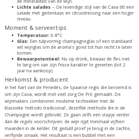
de mineraliteit van de wijn.
Lichte salades
– De levendige stijl van de Cava tilt een
salade met geitenkaas en citrusdressing naar een hoger
niveau.
Moment & serveertips
Temperatuur:
6-8°C
Glas:
Een tulpvormig champagneglas of een standaard
wit wijnglas om de aroma's goed tot hun recht te laten
komen.
Bewaarpotentieel:
Nu op dronk, bewaar de fles niet
te lang om van zijn frisse karakter te genieten (tot 2
jaar na aankoop).
Herkomst & producent
In het hart van de Penedès, de Spaanse regio die beroemd is
om zijn Cava, wordt met veel zorg De Pró gemaakt. De
wijnmakers combineren moderne technieken met de
klassieke ‘método tradicional’, dezelfde methode die in de
Champagne wordt gebruikt. Ze gaan zelfs een stapje verder
dan de regels voorschrijven: de wijn rijpt minimaal vijftien
maanden in de kelder. Dit geduld proef je terug in de zachte,
verfijnde smaak. Het resultaat is een bubbel met een