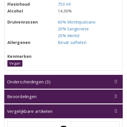
Flesinhoud
750 ml
Alcohol
14,00%
Druivenrassen
60% Montepulciano
20% Sangiovese
20% Merlot
Allergenen
Bevat sulfieten
Kenmerken
Vegan
Onderscheidingen (3)
Beoordelingen
Vergelijkbare artikelen