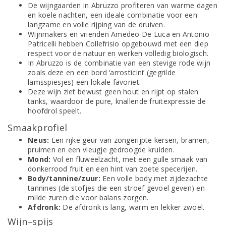
De wijngaarden in Abruzzo profiteren van warme dagen
en koele nachten, een ideale combinatie voor een
langzame en volle rijping van de druiven.
Wijnmakers en vrienden Amedeo De Luca en Antonio
Patricelli hebben Collefrisio opgebouwd met een diep
respect voor de natuur en werken volledig biologisch.
In Abruzzo is de combinatie van een stevige rode wijn
zoals deze en een bord ‘arrosticini’ (gegrilde
lamsspiesjes) een lokale favoriet.
Deze wijn ziet bewust geen hout en rijpt op stalen
tanks, waardoor de pure, knallende fruitexpressie de
hoofdrol speelt.
Smaakprofiel
Neus:
Een rijke geur van zongerijpte kersen, bramen,
pruimen en een vleugje gedroogde kruiden.
Mond:
Vol en fluweelzacht, met een gulle smaak van
donkerrood fruit en een hint van zoete specerijen.
Body/tannine/zuur:
Een volle body met zijdezachte
tannines (de stofjes die een stroef gevoel geven) en
milde zuren die voor balans zorgen.
Afdronk:
De afdronk is lang, warm en lekker zwoel.
Wijn–spijs