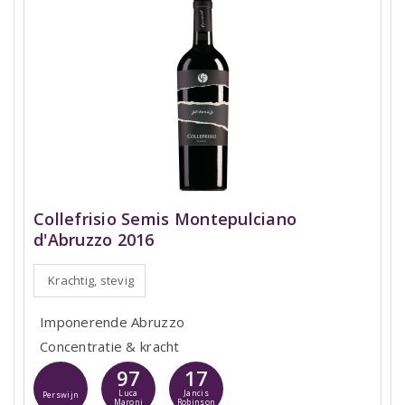
Collefrisio Semis Montepulciano
d'Abruzzo 2016
Krachtig, stevig
Imponerende Abruzzo
Concentratie & kracht
97
17
Luca
Jancis
Perswijn
Maroni
Robinson