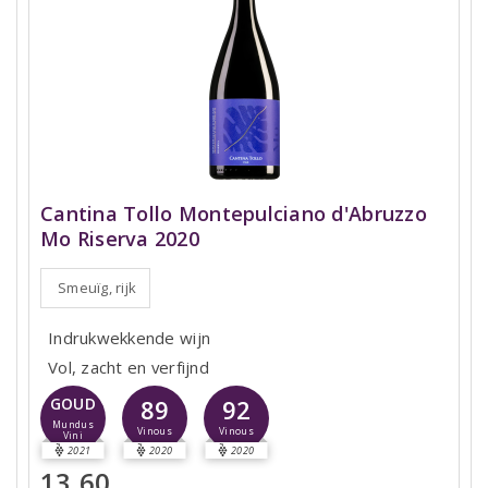
Cantina Tollo Montepulciano d'Abruzzo
Mo Riserva 2020
Smeuïg, rijk
Indrukwekkende wijn
Vol, zacht en verfijnd
89
92
GOUD
Mundus
Vinous
Vinous
Vini
2021
2020
2020
13,60