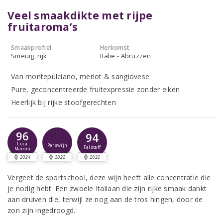
Veel smaakdikte met rijpe
fruitaroma’s
Smaakprofiel
Herkomst
Smeuïg, rijk
Italië - Abruzzen
Van montepulciano, merlot & sangiovese
Pure, geconcentreerde fruitexpressie zonder eiken
Heerlijk bij rijke stoofgerechten
96
94
Luca
Perswijn
Falstaff
Maroni
2024
2022
2022
Vergeet de sportschool, deze wijn heeft alle concentratie die
je nodig hebt. Een zwoele Italiaan die zijn rijke smaak dankt
aan druiven die, terwijl ze nog aan de tros hingen, door de
zon zijn ingedroogd.