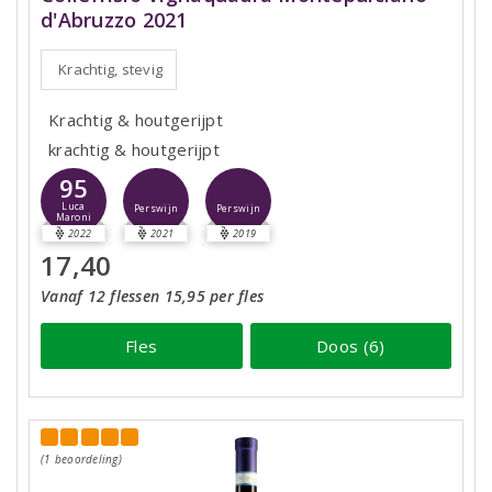
d'Abruzzo 2021
Krachtig, stevig
Krachtig & houtgerijpt
krachtig & houtgerijpt
95
Luca
Perswijn
Perswijn
Maroni
2022
2021
2019
17,40
Vanaf 12 flessen 15,95 per fles
Fles
Doos (6)
(1 beoordeling)