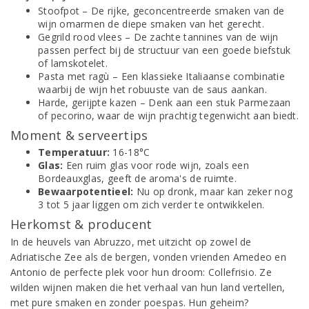
Stoofpot – De rijke, geconcentreerde smaken van de
wijn omarmen de diepe smaken van het gerecht.
Gegrild rood vlees – De zachte tannines van de wijn
passen perfect bij de structuur van een goede biefstuk
of lamskotelet.
Pasta met ragù – Een klassieke Italiaanse combinatie
waarbij de wijn het robuuste van de saus aankan.
Harde, gerijpte kazen – Denk aan een stuk Parmezaan
of pecorino, waar de wijn prachtig tegenwicht aan biedt.
Moment & serveertips
Temperatuur:
16-18°C
Glas:
Een ruim glas voor rode wijn, zoals een
Bordeauxglas, geeft de aroma's de ruimte.
Bewaarpotentieel:
Nu op dronk, maar kan zeker nog
3 tot 5 jaar liggen om zich verder te ontwikkelen.
Herkomst & producent
In de heuvels van Abruzzo, met uitzicht op zowel de
Adriatische Zee als de bergen, vonden vrienden Amedeo en
Antonio de perfecte plek voor hun droom: Collefrisio. Ze
wilden wijnen maken die het verhaal van hun land vertellen,
met pure smaken en zonder poespas. Hun geheim?