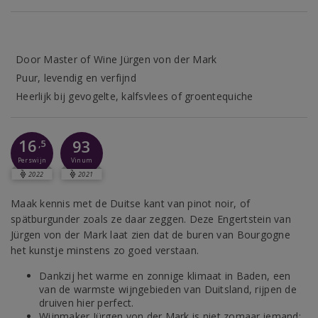
Door Master of Wine Jürgen von der Mark
Puur, levendig en verfijnd
Heerlijk bij gevogelte, kalfsvlees of groentequiche
16
93
,5
Perswijn
Vinum
2022
2021
Maak kennis met de Duitse kant van pinot noir, of
spätburgunder zoals ze daar zeggen. Deze Engertstein van
Jürgen von der Mark laat zien dat de buren van Bourgogne
het kunstje minstens zo goed verstaan.
Dankzij het warme en zonnige klimaat in Baden, een
van de warmste wijngebieden van Duitsland, rijpen de
druiven hier perfect.
Wijnmaker Jürgen von der Mark is niet zomaar iemand;