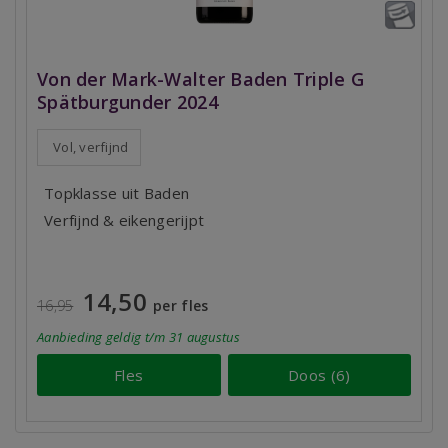
Von der Mark-Walter Baden Triple G
Spätburgunder 2024
Vol, verfijnd
Topklasse uit Baden
Verfijnd & eikengerijpt
14,50
16,95
per fles
Aanbieding
geldig
t/m 31 augustus
Fles
Doos (6)