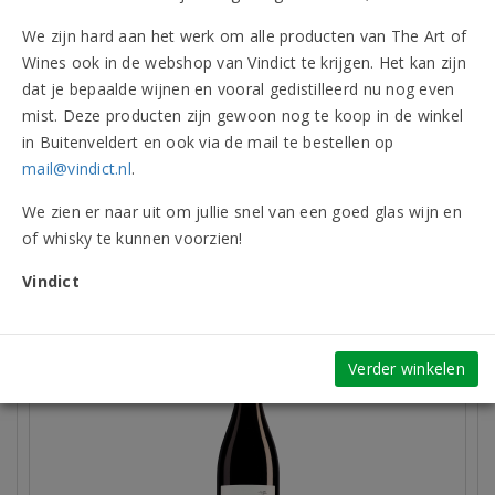
We zijn hard aan het werk om alle producten van The Art of
Druivenrassen
100% Pinot Noir
Wines ook in de webshop van Vindict te krijgen. Het kan zijn
Allergenen
Bevat sulfieten
dat je bepaalde wijnen en vooral gedistilleerd nu nog even
mist. Deze producten zijn gewoon nog te koop in de winkel
in Buitenveldert en ook via de mail te bestellen op
Onderscheidingen (2)
mail@vindict.nl
.
We zien er naar uit om jullie snel van een goed glas wijn en
Beoordelingen
of whisky te kunnen voorzien!
Vergelijkbare artikelen
Vindict
Verder winkelen