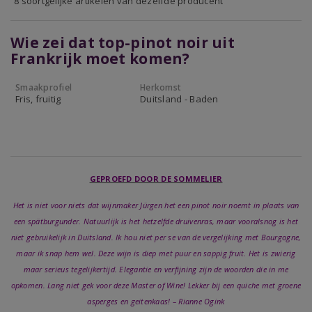
8 soortgelijke artikelen van dezelfde producent
Wie zei dat top-pinot noir uit
Frankrijk moet komen?
Smaakprofiel
Herkomst
Fris, fruitig
Duitsland - Baden
GEPROEFD DOOR DE SOMMELIER
Het is niet voor niets dat wijnmaker Jürgen het een pinot noir noemt in plaats van
een spätburgunder. Natuurlijk is het hetzelfde druivenras, maar vooralsnog is het
niet gebruikelijk in Duitsland. Ik hou niet per se van de vergelijking met Bourgogne,
maar ik snap hem wel. Deze wijn is diep met puur en sappig fruit. Het is zwierig
maar serieus tegelijkertijd. Elegantie en verfijning zijn de woorden die in me
opkomen. Lang niet gek voor deze Master of Wine! Lekker bij een quiche met groene
asperges en geitenkaas! – Rianne Ogink