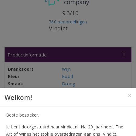
9.3/10
760 beoordelingen
Vindict
Productinformatie
Dranksoort
Wijn
Kleur
Rood
Smaak
Droog
Land
Duitsland
×
Welkom!
Herkomstgebied
Baden
Producent
Weingut Jürgen von der Mark
Oogstjaar
2023
Beste bezoeker,
Omverpakking
6 flessen
Je bent doorgestuurd naar vindict.nl. Na 20 jaar heeft The
Flesinhoud
750 ml
Art of Wines het stokje overgedragen aan ons, Vindict.
Alcohol
13,50%