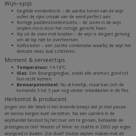
Wijn–spijs
Gegrilde eendenborst – de aardse tonen van de wijn
vullen de rijke smaak van de eend perfect aan.
Romige paddenstoelenrisotto – de zuren in de wijn
snijden mooi door het romige gerecht heen.
Kip uit de oven met kruiden – de wijn is elegant genoeg
om de kip niet te overheersen.
Kalfsoester – een zachte combinatie waarbij de wijn het
delicate vlees laat schitteren.
Moment & serveertips
Temperatuur:
14-16°C
Glas:
Een Bourgogneglas, zodat alle aroma's goed tot
hun recht komen.
Bewaarpotentieel:
Nu al heerlijk, maar kan zich de
komende 3 tot 5 jaar nog verder ontwikkelen in de fles.
Herkomst & producent
Jürgen von der Mark is het levende bewijs dat je met passie
en kennis bergen kunt verzetten. Na een carrière in de
wijnhandel besloot hij het roer om te gooien, behaalde de
prestigieuze titel 'Master of Wine' en startte in 2003 zijn eigen
wijngoed in Baden. Zijn doel? Duitse wijnen maken met de