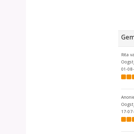
Gem
Rita v
Oogstj
01-08
Anoni
Oogstj
17-07