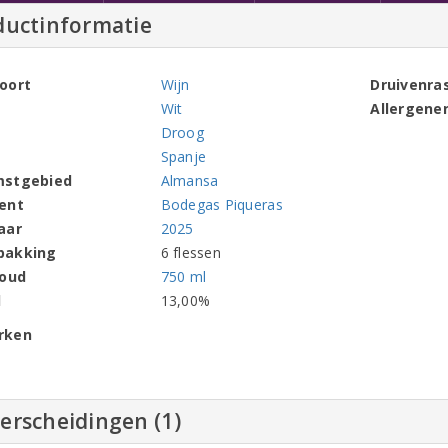
ductinformatie
oort
Wijn
Druivenra
Wit
Allergene
Droog
Spanje
mstgebied
Almansa
ent
Bodegas Piqueras
aar
2025
pakking
6 flessen
houd
750 ml
l
13,00%
rken
erscheidingen (1)