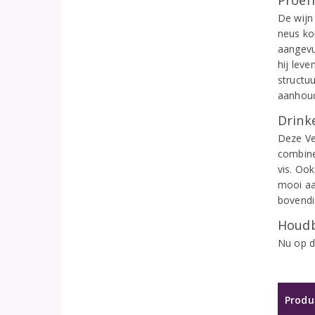
Proef
De wijn
neus ko
aangevu
hij leve
structuu
aanhoud
Drinke
Deze Ver
combine
vis. Ook
mooi aan
bovendi
Houdb
Nu op d
Produ