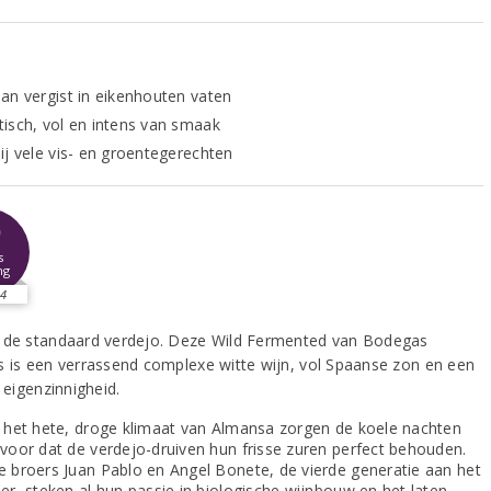
an vergist in eikenhouten vaten
isch, vol en intens van smaak
ij vele vis- en groentegerechten
9
s
ng
4
 de standaard verdejo. Deze Wild Fermented van Bodegas
s is een verrassend complexe witte wijn, vol Spaanse zon en een
e eigenzinnigheid.
n het hete, droge klimaat van Almansa zorgen de koele nachten
rvoor dat de verdejo-druiven hun frisse zuren perfect behouden.
e broers Juan Pablo en Angel Bonete, de vierde generatie aan het
er, steken al hun passie in biologische wijnbouw en het laten