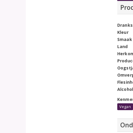
Pro
Dranks
Kleur
Smaak
Land
Herko
Produc
Oogstj
Omver
Flesin
Alcoho
Kenme
Vegan
Ond