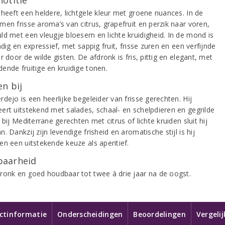
notitie
 heeft een heldere, lichtgele kleur met groene nuances. In de
men frisse aroma’s van citrus, grapefruit en perzik naar voren,
ld met een vleugje bloesem en lichte kruidigheid. In de mond is
ndig en expressief, met sappig fruit, frisse zuren en een verfijnde
r door de wilde gisten. De afdronk is fris, pittig en elegant, met
ende fruitige en kruidige tonen.
n bij
dejo is een heerlijke begeleider van frisse gerechten. Hij
ert uitstekend met salades, schaal- en schelpdieren en gegrilde
 bij Mediterrane gerechten met citrus of lichte kruiden sluit hij
. Dankzij zijn levendige frisheid en aromatische stijl is hij
en een uitstekende keuze als aperitief.
aarheid
ronk en goed houdbaar tot twee à drie jaar na de oogst.
ctinformatie
Onderscheidingen
Beoordelingen
Vergeli