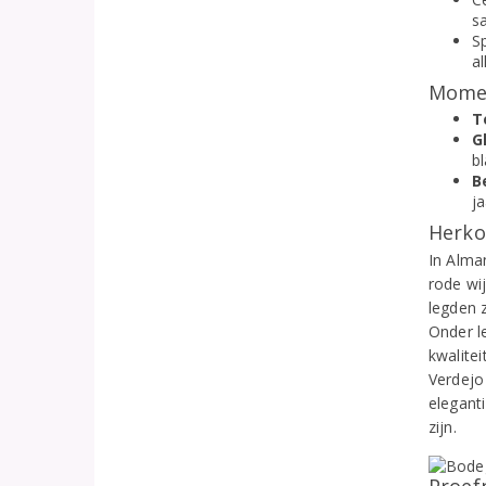
s
S
al
Momen
T
G
b
B
ja
Herko
In Alma
rode wi
legden 
Onder l
kwalite
Verdejo 
elegant
zijn.