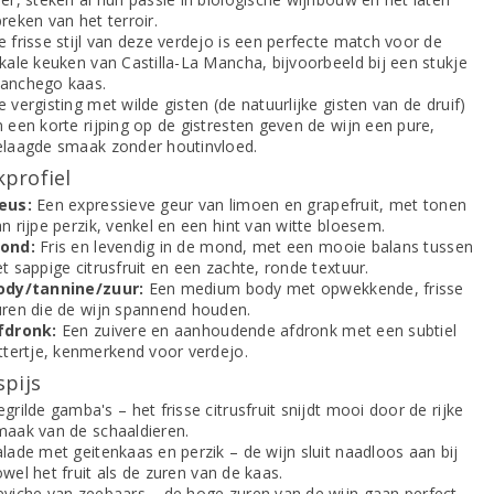
reken van het terroir.
 frisse stijl van deze verdejo is een perfecte match voor de
kale keuken van Castilla-La Mancha, bijvoorbeeld bij een stukje
anchego kaas.
 vergisting met wilde gisten (de natuurlijke gisten van de druif)
 een korte rijping op de gistresten geven de wijn een pure,
elaagde smaak zonder houtinvloed.
profiel
eus:
Een expressieve geur van limoen en grapefruit, met tonen
n rijpe perzik, venkel en een hint van witte bloesem.
ond:
Fris en levendig in de mond, met een mooie balans tussen
t sappige citrusfruit en een zachte, ronde textuur.
ody/tannine/zuur:
Een medium body met opwekkende, frisse
uren die de wijn spannend houden.
fdronk:
Een zuivere en aanhoudende afdronk met een subtiel
ittertje, kenmerkend voor verdejo.
spijs
grilde gamba's – het frisse citrusfruit snijdt mooi door de rijke
maak van de schaaldieren.
lade met geitenkaas en perzik – de wijn sluit naadloos aan bij
wel het fruit als de zuren van de kaas.
eviche van zeebaars – de hoge zuren van de wijn gaan perfect