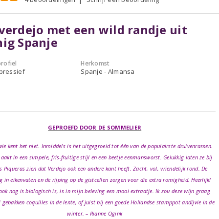
verdejo met een wild randje uit
ig Spanje
rofiel
Herkomst
xpressief
Spanje - Almansa
GEPROEFD DOOR DE SOMMELIER
wie kent het niet. Inmiddels is het uitgegroeid tot één van de populairste druivenrassen.
akt in een simpele, fris-fruitige stijl en een beetje eenmansworst. Gelukkig laten ze bij
 Piqueras zien dat Verdejo ook een andere kant heeft. Zacht, vol, vriendelijk rond. De
g in eikenvaten en de rijping op de gistcellen zorgen voor die extra romigheid. Heerlijk!
ook nog is biologisch is, is in mijn beleving een mooi extraatje. Ik zou deze wijn graag
j gebakken coquilles in de lente, of juist bij een goede Hollandse stamppot andijvie in de
winter. – Rianne Ogink