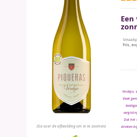
Een 
zonn
Smaakp
Fris, e
Verdejo, 
Vaak gema
bodegas
vergistin
Dat het 
(Ga over de afbeelding om in te zoomen)
drinken bi