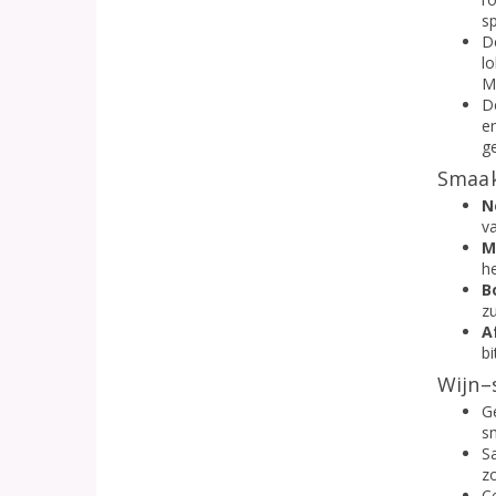
sp
De
lo
M
De
en
g
Smaak
N
va
M
he
B
z
A
b
Wijn–
Ge
s
Sa
zo
C