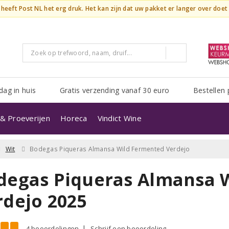
n heeft Post NL het erg druk. Het kan zijn dat uw pakket er langer over doe
dag in huis
Gratis verzending vanaf 30 euro
Bestellen 
& Proeverijen
Horeca
Vindict Wine
Wit
Bodegas Piqueras Almansa Wild Fermented Verdejo
degas Piqueras Almansa 
rdejo 2025
4 beoordelingen
Schrijf een beoordeling