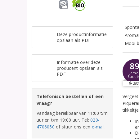
Sponta
Deze productinformatie
Aromat
opslaan als PDF
Mooi b
Informatie over deze
8
producent opslaan als
Jame
PDF
Suckli
202
Telefonisch bestellen of een
Vergeet
vraag?
Piquera
tikkeltj
Vandaag bereikbaar van 11:00 t/m
uur en t/m 19:00 uur. Tel:
020-
I
4706050
of stuur ons een
e-mail
.
e
D
ro