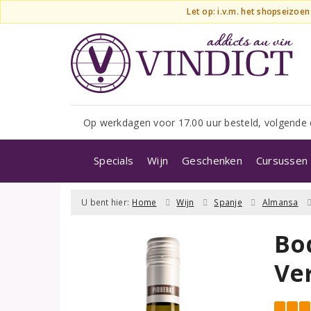
Let op: i.v.m. het shopseizoe
Op werkdagen voor 17.00 uur besteld, volgende 
Specials
Wijn
Geschenken
Cursussen 
U bent hier:
Home
Wijn
Spanje
Almansa
Bo
Ve