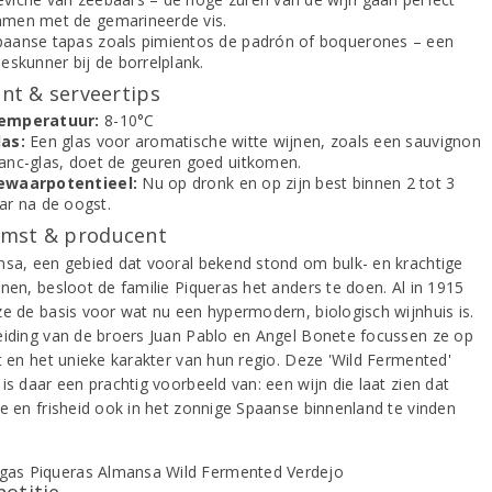
amen met de gemarineerde vis.
paanse tapas zoals pimientos de padrón of boquerones – een
leskunner bij de borrelplank.
t & serveertips
emperatuur:
8-10°C
las:
Een glas voor aromatische witte wijnen, zoals een sauvignon
lanc-glas, doet de geuren goed uitkomen.
ewaarpotentieel:
Nu op dronk en op zijn best binnen 2 tot 3
ar na de oogst.
mst & producent
nsa, een gebied dat vooral bekend stond om bulk- en krachtige
jnen, besloot de familie Piqueras het anders te doen. Al in 1915
ze de basis voor wat nu een hypermodern, biologisch wijnhuis is.
eiding van de broers Juan Pablo en Angel Bonete focussen ze op
it en het unieke karakter van hun regio. Deze 'Wild Fermented'
is daar een prachtig voorbeeld van: een wijn die laat zien dat
ie en frisheid ook in het zonnige Spaanse binnenland te vinden