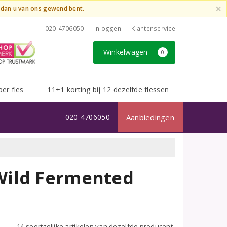
×
t dan u van ons gewend bent.
020-4706050
Inloggen
Klantenservice
Winkelwagen
0
per fles
11+1 korting bij 12 dezelfde flessen
020-4706050
Aanbiedingen
Wild Fermented
14 soortgelijke artikelen van dezelfde producent