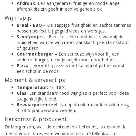
Afdronk:
Een aangename, fruitige en middellange
afdronk die zin geeft in een volgende slok.
Wijn–spijs
Braai / BBQ
– De sappige fruitigheid en zachte tannines
passen perfect bij gegrild vlees en worstjes.
Stoofpotjes
– Een klassieke combinatie, waarbij de
kruidigheid van de wijn mooi aansluit bij een lamsstoof
of goulash.
Gourmet burger
– Een serieuze wijn voor bij een
serieuze burger, de wijn snijdt mooi door het vet.
Pizza
– Vooral bij pizza's met salami of pittige worst
een schot in de roos.
Moment & serveertips
Temperatuur:
16-18°C
Glas:
Een standaard rood wijnglas is perfect voor deze
toegankelijke blend.
Bewaarpotentieel:
Nu op dronk, maar kan zeker nog
3 tot 5 jaar bewaard worden.
Herkomst & producent
DeMorgenzon, wat 'de ochtendzon' betekent, is een van de
meest vooruitstrevende wijndomeinen in Stellenbosch.