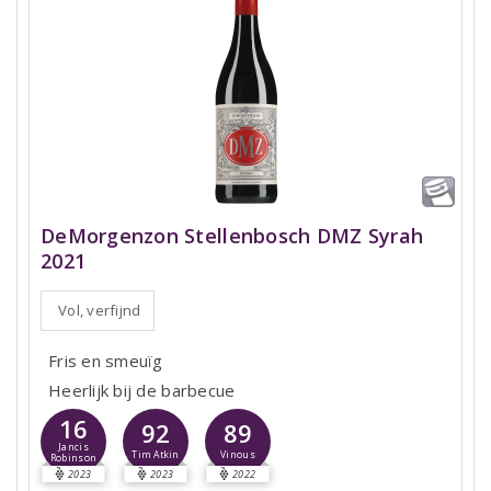
DeMorgenzon Stellenbosch DMZ Syrah
2021
Vol, verfijnd
Fris en smeuïg
Heerlijk bij de barbecue
16
92
89
Jancis
Tim Atkin
Vinous
Robinson
2023
2023
2022