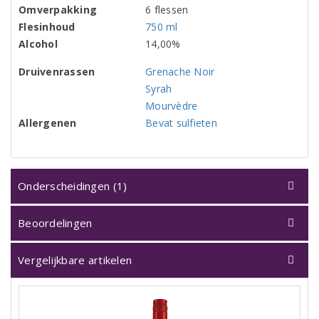
Omverpakking
6 flessen
Flesinhoud
750 ml
Alcohol
14,00%
Druivenrassen
Grenache Noir
Syrah
Mourvèdre
Allergenen
Bevat sulfieten
Onderscheidingen (1)
Beoordelingen
Vergelijkbare artikelen