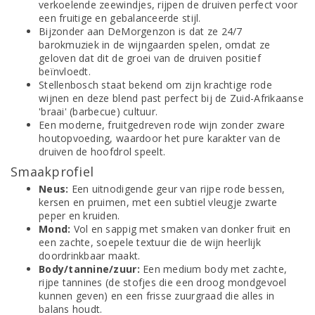
verkoelende zeewindjes, rijpen de druiven perfect voor
een fruitige en gebalanceerde stijl.
Bijzonder aan DeMorgenzon is dat ze 24/7
barokmuziek in de wijngaarden spelen, omdat ze
geloven dat dit de groei van de druiven positief
beïnvloedt.
Stellenbosch staat bekend om zijn krachtige rode
wijnen en deze blend past perfect bij de Zuid-Afrikaanse
'braai' (barbecue) cultuur.
Een moderne, fruitgedreven rode wijn zonder zware
houtopvoeding, waardoor het pure karakter van de
druiven de hoofdrol speelt.
Smaakprofiel
Neus:
Een uitnodigende geur van rijpe rode bessen,
kersen en pruimen, met een subtiel vleugje zwarte
peper en kruiden.
Mond:
Vol en sappig met smaken van donker fruit en
een zachte, soepele textuur die de wijn heerlijk
doordrinkbaar maakt.
Body/tannine/zuur:
Een medium body met zachte,
rijpe tannines (de stofjes die een droog mondgevoel
kunnen geven) en een frisse zuurgraad die alles in
balans houdt.