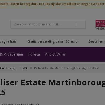
n heeft Post NL het erg druk. Het kan zijn dat uw pakket er langer over doe
dag in huis
Gratis verzending vanaf 30 euro
Bestellen 
& Proeverijen
Horeca
Vindict Wine
tinborough
Wit
Palliser Estate Martinborough Sauvignon Blanc
lliser Estate Martinborou
25
 als eerste een beoordeling