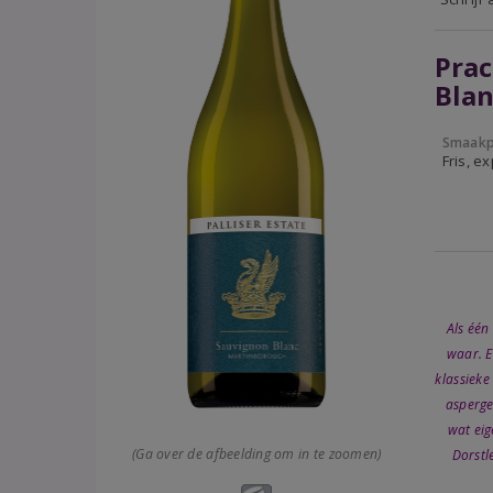
Pra
Bla
Smaakp
Fris, e
Als één
waar. E
klassieke
asperge
wat eig
(Ga over de afbeelding om in te zoomen)
Dorstle