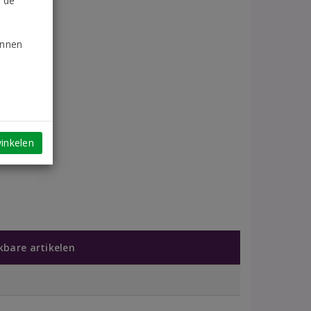
n de
unnen
inkelen
jkbare artikelen