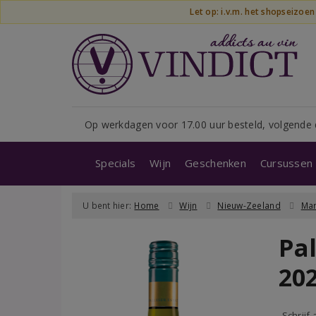
Let op: i.v.m. het shopseizoe
Op werkdagen voor 17.00 uur besteld, volgende 
Specials
Wijn
Geschenken
Cursussen 
U bent hier:
Home
Wijn
Nieuw-Zeeland
Mar
Pa
20
Schrijf