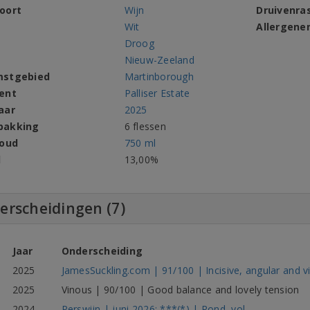
oort
Wijn
Druivenra
Wit
Allergene
Droog
Nieuw-Zeeland
mstgebied
Martinborough
ent
Palliser Estate
aar
2025
pakking
6 flessen
houd
750 ml
l
13,00%
erscheidingen (7)
Jaar
Onderscheiding
2025
JamesSuckling.com | 91/100 | Incisive, angular and v
2025
Vinous | 90/100 | Good balance and lovely tension
2024
Perswijn | juni 2026: ***(*) | Rond, vol