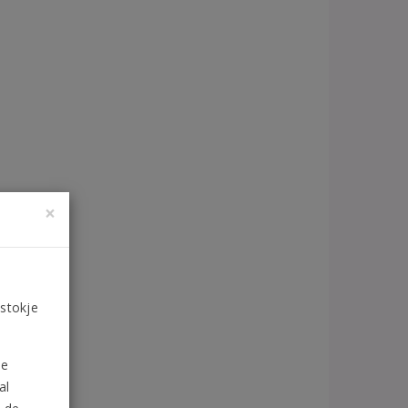
×
 stokje
de
al