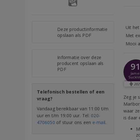
Uit he
Deze productinformatie
opslaan als PDF
Met ex
Mooi al
Informatie over deze
producent opslaan als
9
PDF
Jame
Suckli
202
Telefonisch bestellen of een
Zeg je 
vraag?
Marlbor
Vandaag bereikbaar van 11:00 t/m
waar ze
uur en t/m 19:00 uur. Tel:
020-
is daar
4706050
of stuur ons een
e-mail
.
M
z