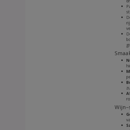
dr
Pa
st
D
ri
ve
De
b
gi
Smaak
N
hi
M
pe
B
z
A
r
Wijn–
G
v
S