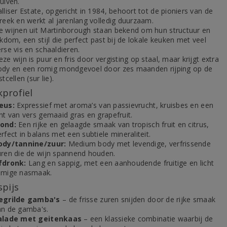
uiven.
lliser Estate, opgericht in 1984, behoort tot de pioniers van de
reek en werkt al jarenlang volledig duurzaam.
e wijnen uit Martinborough staan bekend om hun structuur en
jkdom, een stijl die perfect past bij de lokale keuken met veel
rse vis en schaaldieren.
ze wijn is puur en fris door vergisting op staal, maar krijgt extra
ody en een romig mondgevoel door zes maanden rijping op de
stcellen (sur lie).
profiel
eus:
Expressief met aroma’s van passievrucht, kruisbes en een
nt van vers gemaaid gras en grapefruit.
ond:
Een rijke en gelaagde smaak van tropisch fruit en citrus,
rfect in balans met een subtiele mineraliteit.
ody/tannine/zuur:
Medium body met levendige, verfrissende
uren die de wijn spannend houden.
fdronk:
Lang en sappig, met een aanhoudende fruitige en licht
omige nasmaak.
spijs
egrilde gamba's
– de frisse zuren snijden door de rijke smaak
an de gamba's.
alade met geitenkaas
– een klassieke combinatie waarbij de