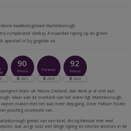
t kleine kwaliteitsgebied Martinborough
tra complexiteit dankzij 4 maanden rijping op de gisten
s aperitief of bij gegrilde vis
1
90
92
s
Perswijn
Vinous
Vinous
ng
5
2025
2024
2024
sauvignon blanc uit Nieuw-Zeeland, dan denk je al snel aan
ough. Maar aan de overkant van het water ligt Martinborough,
 wijnen maken met net wat meer diepgang. Deze Palliser Estate
 een prachtig voorbeeld van.
artinborough geniet van een koel, droog klimaat met veel
onuren, wat zorgt voor een lange rijping en intense aroma's in de