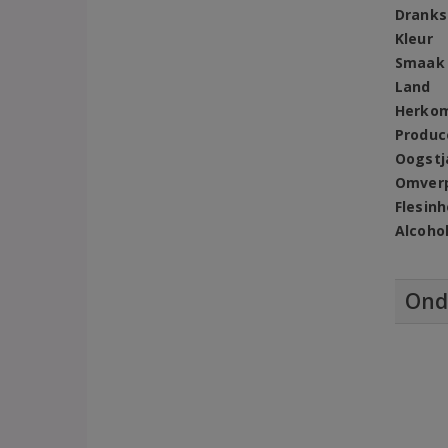
Dranks
Kleur
Smaak
Land
Herko
Produc
Oogstj
Omver
Flesin
Alcoho
Ond