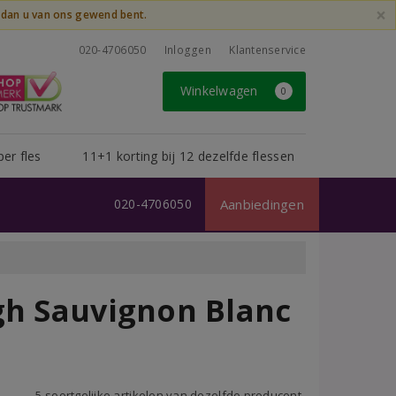
×
t dan u van ons gewend bent.
020-4706050
Inloggen
Klantenservice
Winkelwagen
0
per fles
11+1 korting bij 12 dezelfde flessen
020-4706050
Aanbiedingen
gh Sauvignon Blanc
5 soortgelijke artikelen van dezelfde producent