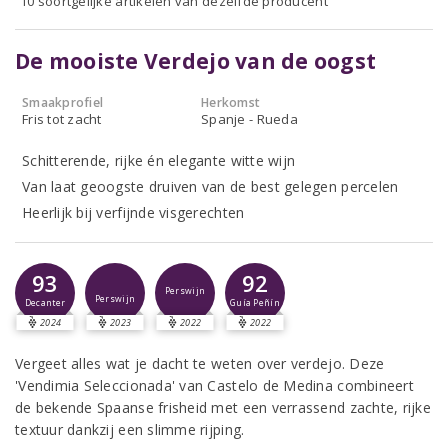
10 soortgelijke artikelen van dezelfde producent
De mooiste Verdejo van de oogst
Smaakprofiel
Herkomst
Fris tot zacht
Spanje - Rueda
Schitterende, rijke én elegante witte wijn
Van laat geoogste druiven van de best gelegen percelen
Heerlijk bij verfijnde visgerechten
93
92
Perswijn
Perswijn
Decanter
Guía Peñín
2024
2023
2022
2022
Vergeet alles wat je dacht te weten over verdejo. Deze
'Vendimia Seleccionada' van Castelo de Medina combineert
de bekende Spaanse frisheid met een verrassend zachte, rijke
textuur dankzij een slimme rijping.