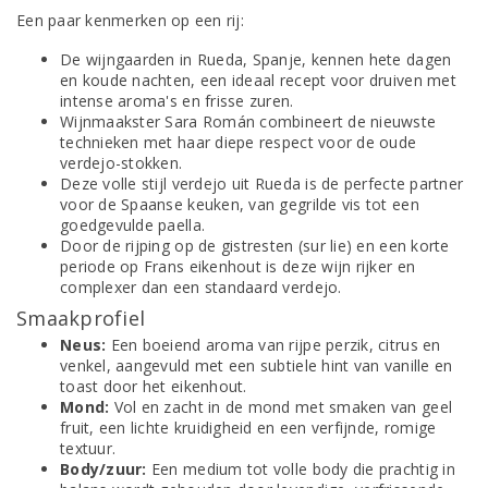
Een paar kenmerken op een rij:
De wijngaarden in Rueda, Spanje, kennen hete dagen
en koude nachten, een ideaal recept voor druiven met
intense aroma's en frisse zuren.
Wijnmaakster Sara Román combineert de nieuwste
technieken met haar diepe respect voor de oude
verdejo-stokken.
Deze volle stijl verdejo uit Rueda is de perfecte partner
voor de Spaanse keuken, van gegrilde vis tot een
goedgevulde paella.
Door de rijping op de gistresten (sur lie) en een korte
periode op Frans eikenhout is deze wijn rijker en
complexer dan een standaard verdejo.
Smaakprofiel
Neus:
Een boeiend aroma van rijpe perzik, citrus en
venkel, aangevuld met een subtiele hint van vanille en
toast door het eikenhout.
Mond:
Vol en zacht in de mond met smaken van geel
fruit, een lichte kruidigheid en een verfijnde, romige
textuur.
Body/zuur:
Een medium tot volle body die prachtig in