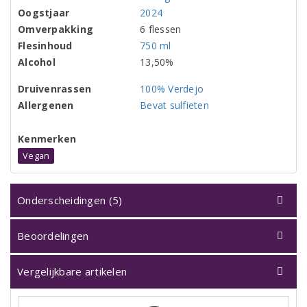
Oogstjaar
2024
Omverpakking
6 flessen
Flesinhoud
750 ml
Alcohol
13,50%
Druivenrassen
100% Verdejo
Allergenen
Bevat sulfieten
Kenmerken
Vegan
Onderscheidingen (5)
Beoordelingen
Vergelijkbare artikelen