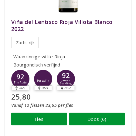
Viña del Lentisco Rioja Villota Blanco
2022
Zacht, rijk
Waanzinnige witte Rioja
Bourgondisch verfijnd
92
92
James
Perswijn
Tim Atkin
Suckling
2023
2023
2022
25,80
Vanaf 12 flessen 23,65 per fles
Fles
Doos (6)