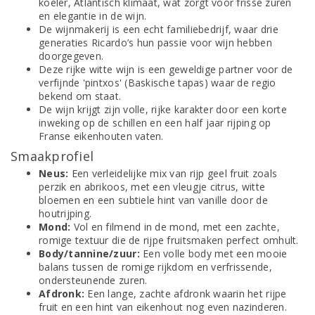
koeler, Atlantisch klimaat, wat zorgt voor frisse zuren
en elegantie in de wijn.
De wijnmakerij is een echt familiebedrijf, waar drie
generaties Ricardo’s hun passie voor wijn hebben
doorgegeven.
Deze rijke witte wijn is een geweldige partner voor de
verfijnde 'pintxos' (Baskische tapas) waar de regio
bekend om staat.
De wijn krijgt zijn volle, rijke karakter door een korte
inweking op de schillen en een half jaar rijping op
Franse eikenhouten vaten.
Smaakprofiel
Neus:
Een verleidelijke mix van rijp geel fruit zoals
perzik en abrikoos, met een vleugje citrus, witte
bloemen en een subtiele hint van vanille door de
houtrijping.
Mond:
Vol en filmend in de mond, met een zachte,
romige textuur die de rijpe fruitsmaken perfect omhult.
Body/tannine/zuur:
Een volle body met een mooie
balans tussen de romige rijkdom en verfrissende,
ondersteunende zuren.
Afdronk:
Een lange, zachte afdronk waarin het rijpe
fruit en een hint van eikenhout nog even nazinderen.