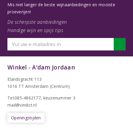
Mis niet langer de beste wijnaanbiedingen en mooiste
proeverijen!
De scherpste aanbiedingen
Handige wijn en spijs tips
Winkel - A’dam Jordaan
Elandsgracht 113
1016 TT Amsterdam (Centrum)
Tel:085-4862177
, keuzenummer 3
mail@vindict.nl
Openingstijden