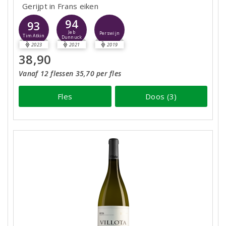
Gerijpt in Frans eiken
94
93
Jeb
Perswijn
Tim Atkin
Dunnuck
2023
2021
2019
38,90
Vanaf 12 flessen 35,70 per fles
Fles
Doos (3)