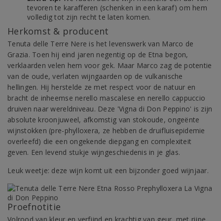
tevoren te karafferen (schenken in een karaf) om hem
volledig tot zijn recht te laten komen.
Herkomst & producent
Tenuta delle Terre Nere is het levenswerk van Marco de
Grazia. Toen hij eind jaren negentig op de Etna begon,
verklaarden velen hem voor gek. Maar Marco zag de potentie
van de oude, verlaten wijngaarden op de vulkanische
hellingen. Hij herstelde ze met respect voor de natuur en
bracht de inheemse nerello mascalese en nerello cappuccio
druiven naar wereldniveau. Deze 'Vigna di Don Peppino' is zijn
absolute kroonjuweel, afkomstig van stokoude, ongeënte
wijnstokken (pre-phylloxera, ze hebben de druifluisepidemie
overleefd) die een ongekende diepgang en complexiteit
geven. Een levend stukje wijngeschiedenis in je glas.
Leuk weetje: deze wijn komt uit een bijzonder goed wijnjaar.
Proefnotitie
Volrood van kleur en verfijnd en krachtig van geur, met rijpe