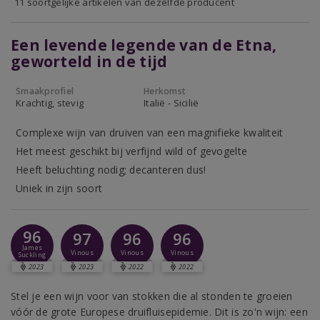
11 soortgelijke artikelen van dezelfde producent
Een levende legende van de Etna,
geworteld in de tijd
Smaakprofiel
Herkomst
Krachtig, stevig
Italië - Sicilië
Complexe wijn van druiven van een magnifieke kwaliteit
Het meest geschikt bij verfijnd wild of gevogelte
Heeft beluchting nodig; decanteren dus!
Uniek in zijn soort
96
97
96
96
James
Vinous
Vinous
Vinous
Suckling
2023
2023
2022
2022
Stel je een wijn voor van stokken die al stonden te groeien
vóór de grote Europese druifluisepidemie. Dit is zo'n wijn: een