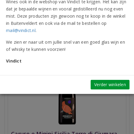
Wines ook in de webshop van Vindict te krijgen. Het kan zijn
dat je bepaalde wijnen en vooral gedistilleerd nu nog even
Onderscheidingen (6)
mist. Deze producten zijn gewoon nog te koop in de winkel
in Buitenveldert en ook via de mail te bestellen op
Beoordelingen
mail@vindict.nl
.
We zien er naar uit om jullie snel van een goed glas wijn en
Vergelijkbare artikelen
of whisky te kunnen voorzien!
Vindict
Verder winkelen
Caruso e Minini Sicilia Terre di Giumara