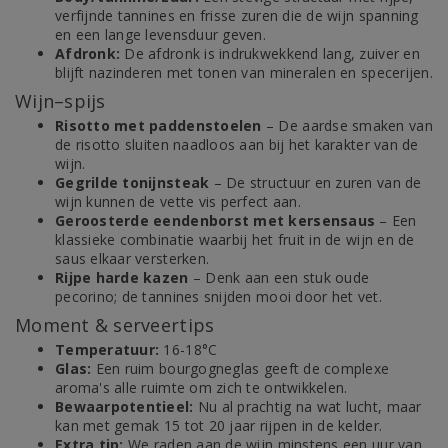
verfijnde tannines en frisse zuren die de wijn spanning
en een lange levensduur geven.
Afdronk:
De afdronk is indrukwekkend lang, zuiver en
blijft nazinderen met tonen van mineralen en specerijen.
Wijn–spijs
Risotto met paddenstoelen
– De aardse smaken van
de risotto sluiten naadloos aan bij het karakter van de
wijn.
Gegrilde tonijnsteak
– De structuur en zuren van de
wijn kunnen de vette vis perfect aan.
Geroosterde eendenborst met kersensaus
– Een
klassieke combinatie waarbij het fruit in de wijn en de
saus elkaar versterken.
Rijpe harde kazen
– Denk aan een stuk oude
pecorino; de tannines snijden mooi door het vet.
Moment & serveertips
Temperatuur:
16-18°C
Glas:
Een ruim bourgogneglas geeft de complexe
aroma's alle ruimte om zich te ontwikkelen.
Bewaarpotentieel:
Nu al prachtig na wat lucht, maar
kan met gemak 15 tot 20 jaar rijpen in de kelder.
Extra tip:
We raden aan de wijn minstens een uur van