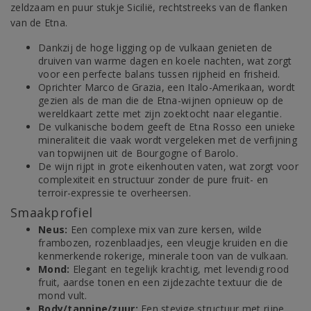
zeldzaam en puur stukje Sicilië, rechtstreeks van de flanken
van de Etna.
Dankzij de hoge ligging op de vulkaan genieten de
druiven van warme dagen en koele nachten, wat zorgt
voor een perfecte balans tussen rijpheid en frisheid.
Oprichter Marco de Grazia, een Italo-Amerikaan, wordt
gezien als de man die de Etna-wijnen opnieuw op de
wereldkaart zette met zijn zoektocht naar elegantie.
De vulkanische bodem geeft de Etna Rosso een unieke
mineraliteit die vaak wordt vergeleken met de verfijning
van topwijnen uit de Bourgogne of Barolo.
De wijn rijpt in grote eikenhouten vaten, wat zorgt voor
complexiteit en structuur zonder de pure fruit- en
terroir-expressie te overheersen.
Smaakprofiel
Neus:
Een complexe mix van zure kersen, wilde
frambozen, rozenblaadjes, een vleugje kruiden en die
kenmerkende rokerige, minerale toon van de vulkaan.
Mond:
Elegant en tegelijk krachtig, met levendig rood
fruit, aardse tonen en een zijdezachte textuur die de
mond vult.
Body/tannine/zuur:
Een stevige structuur met rijpe,