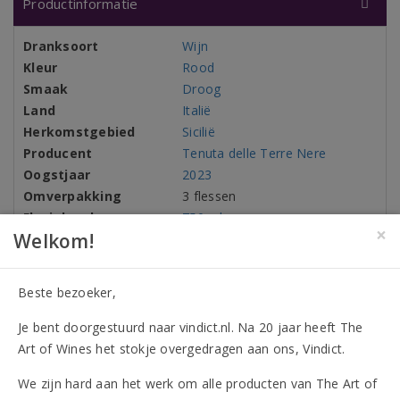
Productinformatie
Dranksoort
Wijn
Kleur
Rood
Smaak
Droog
Land
Italië
Herkomstgebied
Sicilië
Producent
Tenuta delle Terre Nere
Oogstjaar
2023
Omverpakking
3 flessen
Flesinhoud
750 ml
×
Welkom!
Alcohol
14,50%
Druivenrassen
98% Nerello mascalese
Beste bezoeker,
2% Nerello cappuccio
Allergenen
Bevat sulfieten
Je bent doorgestuurd naar vindict.nl. Na 20 jaar heeft The
Art of Wines het stokje overgedragen aan ons, Vindict.
Kenmerken
We zijn hard aan het werk om alle producten van The Art of
Vegan