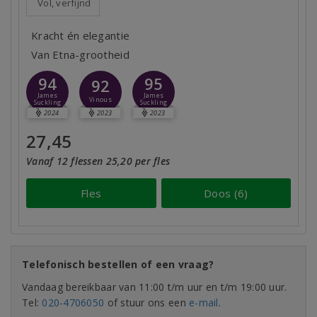
Vol, verfijnd
Kracht én elegantie
Van Etna-grootheid
94
95
92
James
James
Vinous
Suckling
Suckling
2024
2023
2023
27,45
Vanaf 12 flessen 25,20 per fles
Fles
Doos (6)
Telefonisch bestellen of een vraag?
Vandaag bereikbaar van 11:00 t/m uur en t/m 19:00 uur.
Tel:
020-4706050
of stuur ons een
e-mail
.